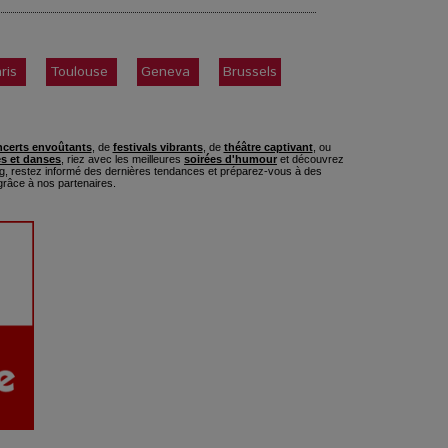
ris
Toulouse
Geneva
Brussels
certs envoûtants
, de
festivals vibrants
, de
théâtre captivant
, ou
s et danses
, riez avec les meilleures
soirées d'humour
et découvrez
, restez informé des dernières tendances et préparez-vous à des
râce à nos partenaires.