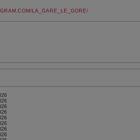
AGRAM.COM/LA_GARE_LE_GORE/
026
026
026
026
026
026
026
026