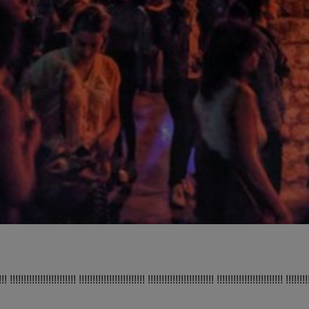
!!! !!!!!!!!!!!!!!!!!!!!!!!! !!!!!!!!!!!!!!!!!!!!!!!! !!!!!!!!!!!!!!!!!!!!!!!! !!!!!!!!!!!!!!!!!!!!!!!! !!!!!!!!