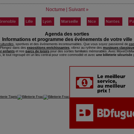
Nocturne
|
Suivant »
Grenoble
Lille
Lyon
Marseille
Nice
Nantes
Pa
Agenda des sorties
Informations et programme des événements de votre ville
ulturelles
, sportives et des événements incontournables. Que vous soyez passionné de
con
. Plongez dans des
expositions enrichissantes
, vibrez au rythme des
musiques classique
ur enfants
et nos
parcs de loisirs
pour des sorties familiales mémorables. Avec MoveOnMag
s, le tout regroupé en un lieu central pour votre commodité et avec
une billeterie sécurisée
g