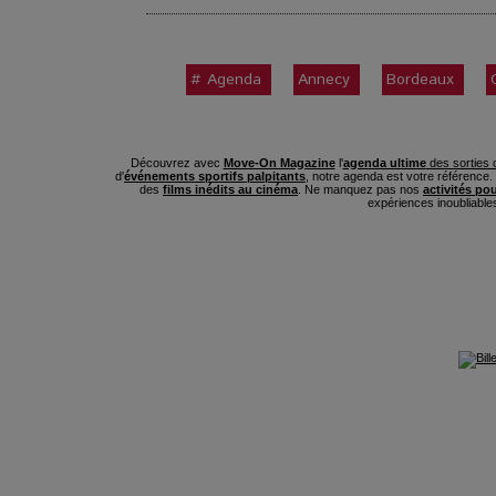
# Agenda
Annecy
Bordeaux
Découvrez avec
Move-On Magazine
l'
agenda ultime
des sorties c
d'
événements sportifs palpitants
, notre agenda est votre référence
des
films inédits au cinéma
. Ne manquez pas nos
activités po
expériences inoubliable