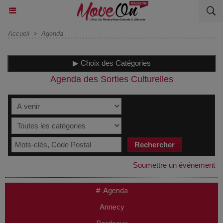
Accueil
>
Agenda
▶ Choix des Catégories
Agenda des Sorties Culturelles
Soumettre un événement
# Agenda
Annecy