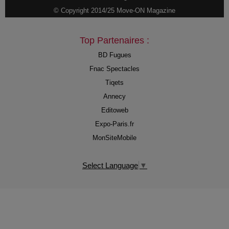
© Copyright 2014/25 Move-ON Magazine
Top Partenaires :
BD Fugues
Fnac Spectacles
Tiqets
Annecy
Editoweb
Expo-Paris.fr
MonSiteMobile
Select Language
▼