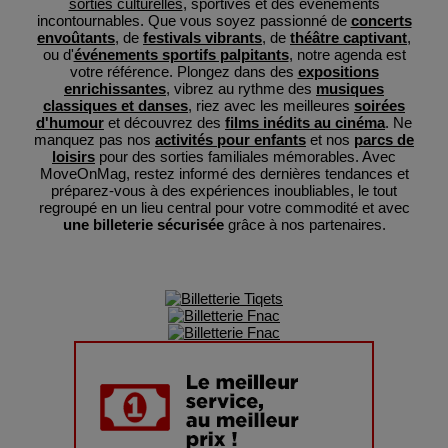
sorties culturelles
, sportives et des événements
incontournables. Que vous soyez passionné de
concerts
envoûtants
, de
festivals vibrants
, de
théâtre captivant
,
ou d'
événements sportifs palpitants
, notre agenda est
votre référence. Plongez dans des
expositions
enrichissantes
, vibrez au rythme des
musiques
classiques et danses
, riez avec les meilleures
soirées
d'humour
et découvrez des
films inédits au cinéma
. Ne
manquez pas nos
activités pour enfants
et nos
parcs de
loisirs
pour des sorties familiales mémorables. Avec
MoveOnMag, restez informé des dernières tendances et
préparez-vous à des expériences inoubliables, le tout
regroupé en un lieu central pour votre commodité et avec
une billeterie sécurisée
grâce à nos partenaires.