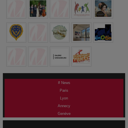
# News
Paris
Lyon
Annecy
Genève