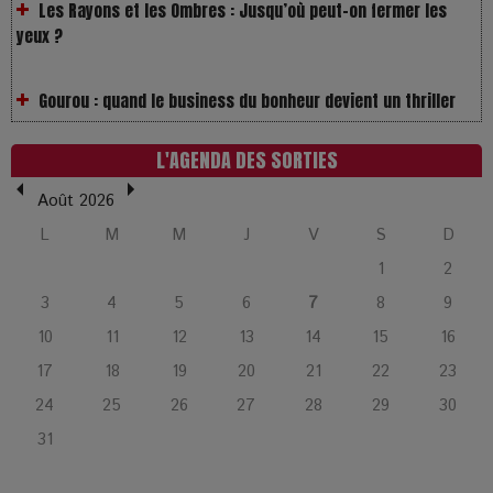
Gourou : quand le business du bonheur devient un thriller
LOL 2.0 : aimer, grandir et se comprendre à l’ère des
réseaux
L'AGENDA DES SORTIES
Août 2026
L’Affaire Bojarski : entre faux billets et vraie tragédie
L
M
M
J
V
S
D
humaine
1
2
3
4
5
6
7
8
9
L’or blanc à la croisée des chemins : Rumilly interroge
l’avenir de la montagne française
10
11
12
13
14
15
16
17
18
19
20
21
22
23
La Femme de Ménage : Plongez dans le thriller
24
25
26
27
28
29
30
psychologique qui a conquis le monde !
31
La Condition : Sous le vernis de la bourgeoisie, la violence