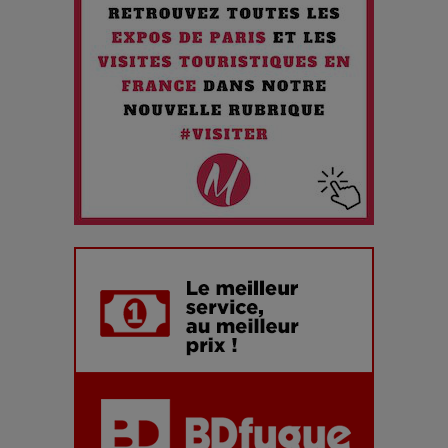
Chien 51 - Quand l’IA prend le pouvoir : une plongée dans un
futur troublant
Maïra Kerey, la “voix d’or du Kazakhstan”, célèbre ses 30
ans de carrière à la Salle Gaveau
Les dessous de la fast fashion : un désastre écologique en
chiffres
7 Techniques Secrètes des Photographes de Stars
Adieu Jean-Pat : rire au bord du précipice
Pharaonic Festival 2025 : 10 ans d’électro sous les
montagnes, une fête à ne pas manquer