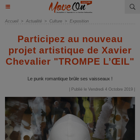
Accueil
>
Actualité
>
Culture
>
Exposition
Participez au nouveau
projet artistique de Xavier
Chevalier "TROMPE L’ŒIL"
Le punk romantique brûle ses vaisseaux !
| Publié le Vendredi 4 Octobre 2019 |