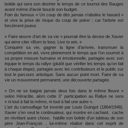
bolide qui sera son destrier le temps de ce tournoi des Bauges
avant même d’avoir bouclé son budget.
Foin du fameux « Un coup de dés jamais n’abolira le hasard »
et vive la prise de risque du coup de poker ; car l’artiste est
forcément joueur.
« Faire œuvre d’art de sa vie » pourrait être la devise de Xavier
qui aime citer «Born to lose, Live to win. »
Conquérir sa vie, gagner la ligne d’arrivée, transmuer la
compétition en art, vivre pleinement le temps que l’on soumet à
sa propre mesure humaine et émotionnelle, partagée avec son
équipe le temps du rallye (plutôt que vérifier les temps qu’on fait
à chaque étape), partagée avec les contributeurs et le public sur
tout le parcours artistique. Sans aucun point mort. Faire de sa
vie un mouvement permanent, une découverte partagée.
« On ne se baigne jamais deux fois dans le même fleuve »
selon Héraclite, alors cette 3° participation au Rallye ne sera
« ni tout à fait la même, ni tout à fait une autre ».
L’art du camouflage fut inventé par Louis Guingot (1864/1948).
Xavier s’en veut le continuateur, qui montre en cachant, cache
en révélant autre chose, habille son bolide d’un tableau de son
père Jean-François , lui-même réalisé dans cet esprit de