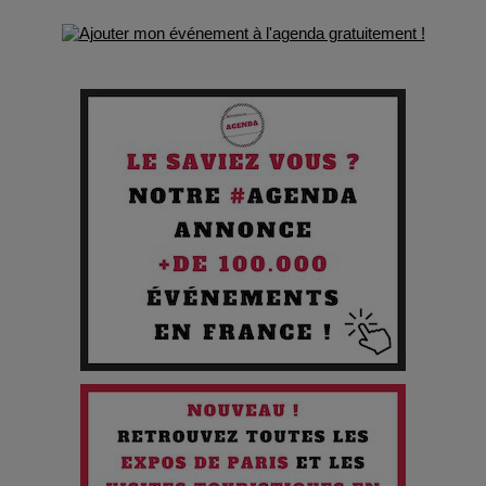
Les Enfants vont bien : Quand la disparition devient un acte
de survie
Comment Prendre Soin de sa Santé quand on Roule toute la
Journée
Pourquoi les Petites Entreprises Créatives Deviennent les
Cibles des Hackers
Les 3 meilleures destinations pour des vacances sportives
!
Quand l'Opéra Rencontre l'IA : Lola Volonakis, l'Artiste du
Paradoxe qui Chante le Futur
Chien 51 - Quand l’IA prend le pouvoir : une plongée dans un
futur troublant