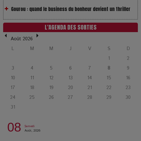
LOL 2.0 : aimer, grandir et se comprendre à l’ère des
réseaux
L'AGENDA DES SORTIES
L’Affaire Bojarski : entre faux billets et vraie tragédie
Août 2026
humaine
L
M
M
J
V
S
D
1
2
L’or blanc à la croisée des chemins : Rumilly interroge
3
4
5
6
7
8
9
l’avenir de la montagne française
10
11
12
13
14
15
16
17
18
19
20
21
22
23
La Femme de Ménage : Plongez dans le thriller
psychologique qui a conquis le monde !
24
25
26
27
28
29
30
31
La Condition : Sous le vernis de la bourgeoisie, la violence
des silences
08
Samedi
Août, 2026