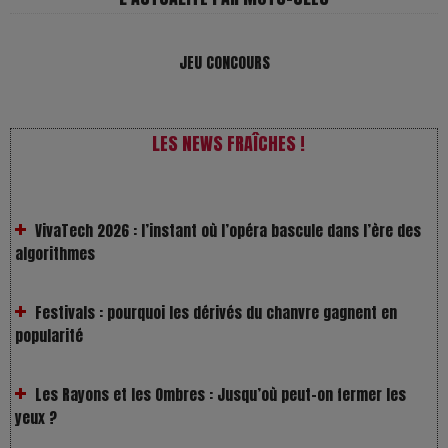
JEU CONCOURS
LES NEWS FRAÎCHES !
VivaTech 2026 : l’instant où l’opéra bascule dans l’ère des
algorithmes
Festivals : pourquoi les dérivés du chanvre gagnent en
popularité
Les Rayons et les Ombres : Jusqu’où peut-on fermer les
yeux ?
Gourou : quand le business du bonheur devient un thriller