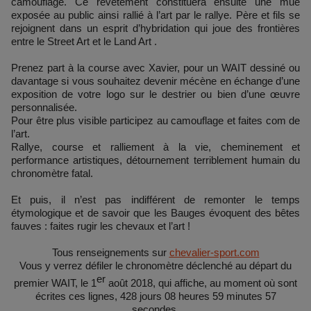
camouflage. Ce revêtement constituera ensuite une mue
exposée au public ainsi rallié à l’art par le rallye. Père et fils se
rejoignent dans un esprit d’hybridation qui joue des frontières
entre le Street Art et le Land Art .
Prenez part à la course avec Xavier, pour un WAIT dessiné ou
davantage si vous souhaitez devenir mécène en échange d’une
exposition de votre logo sur le destrier ou bien d’une œuvre
personnalisée.
Pour être plus visible participez au camouflage et faites com de
l’art.
Rallye, course et ralliement à la vie, cheminement et
performance artistiques, détournement terriblement humain du
chronomètre fatal.
Et puis, il n’est pas indifférent de remonter le temps
étymologique et de savoir que les Bauges évoquent des bêtes
fauves : faites rugir les chevaux et l’art !
Tous renseignements sur
chevalier-sport.com
Vous y verrez défiler le chronomètre déclenché au départ du
er
premier WAIT, le 1
août 2018, qui affiche, au moment où sont
écrites ces lignes, 428 jours 08 heures 59 minutes 57
secondes.