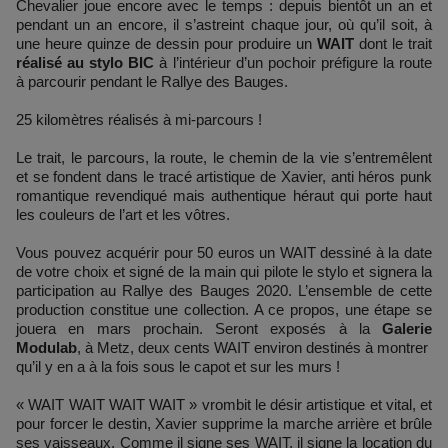
Chevalier joue encore avec le temps : depuis bientôt un an et
pendant un an encore, il s’astreint chaque jour, où qu’il soit, à
une heure quinze de dessin pour produire un
WAIT
dont le trait
réalisé au stylo BIC
à l’intérieur d’un pochoir préfigure la route
à parcourir pendant le Rallye des Bauges.
25 kilomètres réalisés à mi-parcours !
Le trait, le parcours, la route, le chemin de la vie s’entremêlent
et se fondent dans le tracé artistique de Xavier, anti héros punk
romantique revendiqué mais authentique héraut qui porte haut
les couleurs de l’art et les vôtres.
Vous pouvez acquérir pour 50 euros un WAIT dessiné à la date
de votre choix et signé de la main qui pilote le stylo et signera la
participation au Rallye des Bauges 2020. L’ensemble de cette
production constitue une collection. A ce propos, une étape se
jouera en mars prochain. Seront exposés à la
Galerie
Modulab
, à Metz, deux cents WAIT environ destinés à montrer
qu’il y en a à la fois sous le capot et sur les murs !
« WAIT WAIT WAIT WAIT » vrombit le désir artistique et vital, et
pour forcer le destin, Xavier supprime la marche arrière et brûle
ses vaisseaux. Comme il signe ses WAIT, il signe la location du