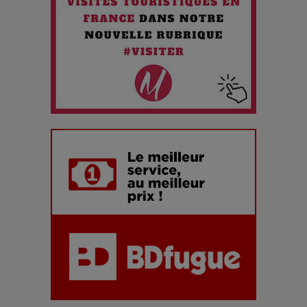
Maïra Kerey, la “voix d’or du Kazakhstan”, célèbre ses 30
ans de carrière à la Salle Gaveau
Les dessous de la fast fashion : un désastre écologique en
chiffres
7 Techniques Secrètes des Photographes de Stars
Adieu Jean-Pat : rire au bord du précipice
Pharaonic Festival 2025 : 10 ans d’électro sous les
montagnes, une fête à ne pas manquer