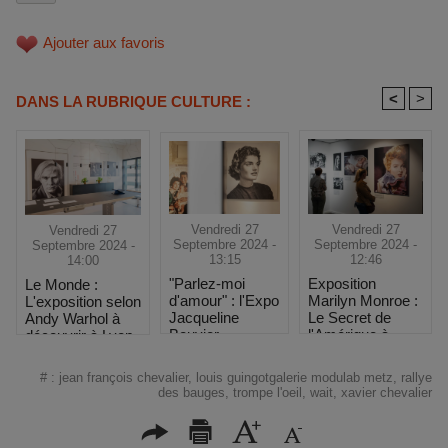
Ajouter aux favoris
<
>
DANS LA RUBRIQUE CULTURE :
Vendredi 27
Vendredi 27
Vendredi 27
Septembre 2024 -
Septembre 2024 -
Septembre 2024 -
13:15
12:46
14:00
"Parlez-moi
Exposition
Le Monde :
d'amour" : l'Expo
Marilyn Monroe :
L'exposition selon
Jacqueline
Le Secret de
Andy Warhol à
Bouvier
l'Amérique à
découvrir à Lyon
Kennedy à 1h de
Toulouse
Marseille
#
:
jean françois chevalier
,
louis guingotgalerie modulab metz
,
rallye
des bauges
,
trompe l'oeil
,
wait
,
xavier chevalier