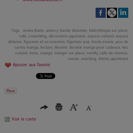
Tags
:
aix-les-Bains
,
annecy
,
bande dessinée
,
bibliothèque sur place
,
café
,
coworking
,
décoration japonaise
,
espace culturel
,
espace
détente
,
figurines et accessoires
,
figurines pop
,
haute-savoie
,
jeux de
cartes manga
,
lecture
,
librairie
,
librairie manga pour cadeaux
,
lieu
cuturel
,
livres
,
manga
,
manger sur place
,
rumilly
,
salle de réunion
,
savoie
,
snacking
,
thème japonisant
Ajouter aux favoris
Voir la carte