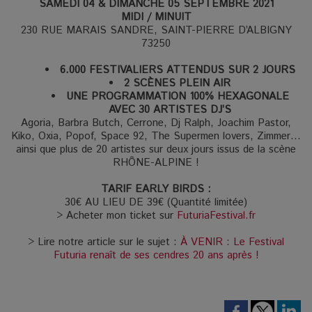
SAMEDI 04 & DIMANCHE 05 SEPTEMBRE 2021
MIDI / MINUIT
230 RUE MARAIS SANDRE, SAINT-PIERRE D’ALBIGNY
73250
6.000 FESTIVALIERS ATTENDUS SUR 2 JOURS
2 SCÈNES PLEIN AIR
UNE PROGRAMMATION 100% HEXAGONALE
AVEC 30 ARTISTES DJ’S
Agoria, Barbra Butch, Cerrone, Dj Ralph, Joachim Pastor,
Kiko, Oxia, Popof, Space 92, The Supermen lovers, Zimmer…
ainsi que plus de 20 artistes sur deux jours issus de la scène
RHÔNE-ALPINE !
TARIF EARLY BIRDS :
30€ AU LIEU DE 39€ (Quantité limitée)
> Acheter mon ticket sur
FuturiaFestival.fr
> Lire notre article sur le sujet :
À VENIR : Le Festival
Futuria renaît de ses cendres 20 ans après !