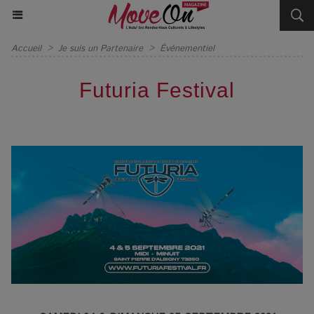
Accueil
>
Je suis un Partenaire
>
Événementiel
Futuria Festival