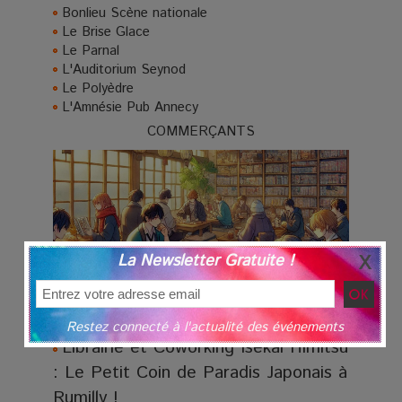
Bonlieu Scène nationale
Le Brise Glace
Le Parnal
L'Auditorium Seynod
Le Polyèdre
L'Amnésie Pub Annecy
COMMERÇANTS
La Newsletter Gratuite !
Restez connecté à l'actualité des événements
Librairie et Coworking Isekai Himitsu
: Le Petit Coin de Paradis Japonais à
Rumilly !