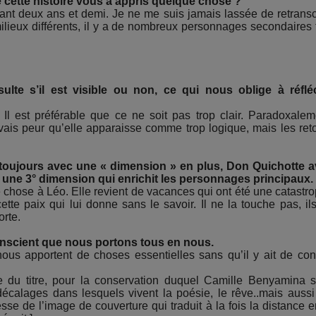
ène cette histoire vous a appris quelque chose ?
dant deux ans et demi. Je ne me suis jamais lassée de retransc
ilieux différents, il y a de nombreux personnages secondaires 
e s’il est visible ou non, ce qui nous oblige à réflé
l est préférable que ce ne soit pas trop clair. Paradoxalem
avais peur qu’elle apparaisse comme trop logique, mais les ret
t toujours avec une « dimension » en plus, Don Quichotte 
y a une 3° dimension qui enrichit les personnages principaux.
e chose à Léo. Elle revient de vacances qui ont été une catastr
ette paix qui lui donne sans le savoir. Il ne la touche pas, il
orte.
conscient que nous portons tous en nous.
 nous apportent de choses essentielles sans qu’il y ait de con
e du titre, pour la conservation duquel Camille Benyamina s
décalages dans lesquels vivent la poésie, le rêve..mais aussi
sse de l’image de couverture qui traduit à la fois la distance e