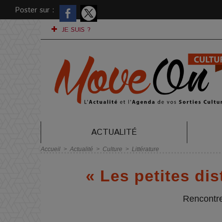
Poster sur :
JE SUIS ?
ACTUALITÉ
Accueil
>
Actualité
>
Culture
>
Littérature
« Les petites di
Rencontr