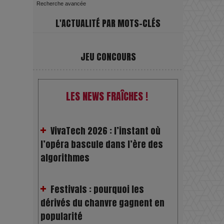
Recherche avancée
L'ACTUALITÉ PAR MOTS-CLÉS
JEU CONCOURS
VivaTech 2026 : l’instant où
LES NEWS FRAÎCHES !
l’opéra bascule dans l’ère des
algorithmes
Festivals : pourquoi les
dérivés du chanvre gagnent en
popularité
Les Rayons et les Ombres :
Jusqu’où peut-on fermer les yeux