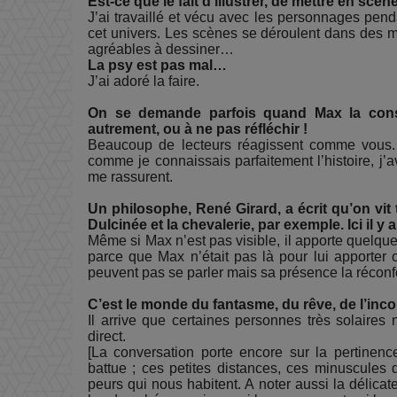
Est-ce que le fait d’illustrer, de mettre en sc
J’ai travaillé et vécu avec les personnages pen
cet univers. Les scènes se déroulent dans des m
agréables à dessiner…
La psy est pas mal…
J’ai adoré la faire.
On se demande parfois quand Max la consult
autrement, ou à ne pas réfléchir !
Beaucoup de lecteurs réagissent comme vous. I
comme je connaissais parfaitement l’histoire, j’
me rassurent.
Un philosophe, René Girard, a écrit qu’on vi
Dulcinée et la chevalerie, par exemple. Ici il 
Même si Max n’est pas visible, il apporte quelqu
parce que Max n’était pas là pour lui apporter c
peuvent pas se parler mais sa présence la réconf
C’est le monde du fantasme, du rêve, de l’in
Il arrive que certaines personnes très solaires
direct.
[La conversation porte encore sur la pertinenc
battue ; ces petites distances, ces minuscules 
peurs qui nous habitent. A noter aussi la délicate