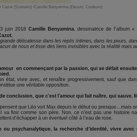
e Cazot (Scénario) /Camille Benyamina (Dessin, Couleurs)
23 juin 2018
Camille Benyamina
, dessinatrice de l’album «
Cazot.
rande délicatesse dans les replis intimes, dans les peurs, dan
cun de nous et tisse des liens invisibles avec la réalité mais a
’amour en commençant par la passion, qui se défait ensuit
pied.
 son état, vivre avec, et renaître progressivement, sauf que dan
nstitue une véritable opposition.
e conclusion, que c’est l’amour qui fait naître, qui sauve. 
s pensent que Léo voit Max depuis le début ou presque…mais o
l va finir comme son père. Non, ce n’est pas une histoire na
ettent d’échapper à un éventuel côté à l’eau de rose.
 ou psychanalytique, la recherche d’identité, vivre avec