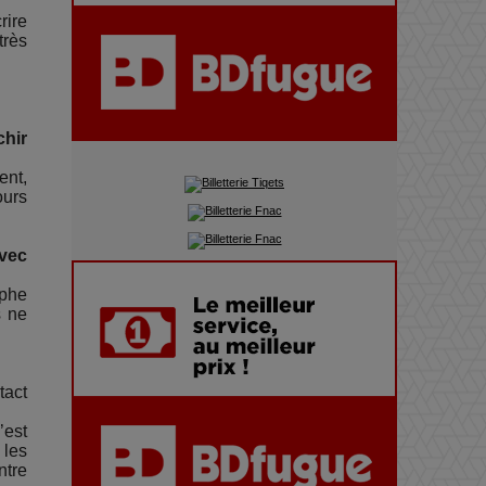
Pharaonic Festival 2025 : 10
rire
ans d’électro sous les
très
montagnes, une fête à ne pas
manquer
chir
ent,
ours
avec
ophe
s ne
tact
’est
 les
ntre