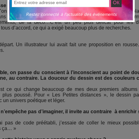
passe ? Comment décidez-vous ensemble ?
on me donne et à partir de laquelle je crée l’univers qui me plaît
Restez connecté à l'actualité des événements
 dans le livre. Je propose et j’ai des retours de Véro ou de Caster
rtements, de la déco…C’est un peu plus délicat pour les 
 tous d’accord, ce qui a exigé beaucoup plus de recherches.
part. Un illustrateur lui avait fait une proposition en rouss
s.
sible, on passe du conscient à l’inconscient au point de do
êne, au contraire. La douceur du dessin est des couleurs 
c’est ce qui change beaucoup de mes deux premiers albums
ir plus poussé. Pour « Les Petites distances », le dessin pa
c un univers poétique et léger.
n’empêche pas d’imaginer, il invite au contraire à enrichir 
ai pas de code préétabli, j’essaie de coller le mieux possib
as ça… »