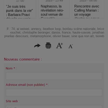
2025 - 13:49
2025 - 08:00
17:00
Naphasso, la
Rencontre avec
"Je suis très
révélation néo-
Calling Marian :
punk dans la vie”
soul venue de
un voyage
: Barbara Pravi
Grenoble
électro au cœur
dévoile sa vraie
des étoiles
nature au
Printemps de
#
:
74
,
ai weiwei
,
annecy
,
beatbox loop
,
bonlieu scène nationale
,
brice
Bourges
rouchet
,
christophe beranger
,
danse
,
france
,
haute-savoie
,
jonathan
pranlas descours
,
metamorphone
,
olivier bauer
,
sine qua non art
,
tioneb
Nouveau commentaire :
Nom * :
Adresse email (non publiée) * :
Site web :