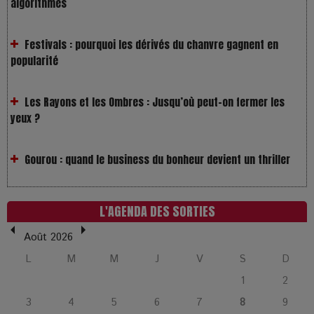
Festivals : pourquoi les dérivés du chanvre gagnent en
popularité
Les Rayons et les Ombres : Jusqu’où peut-on fermer les
yeux ?
Gourou : quand le business du bonheur devient un thriller
LOL 2.0 : aimer, grandir et se comprendre à l’ère des
réseaux
L'AGENDA DES SORTIES
L’Affaire Bojarski : entre faux billets et vraie tragédie
Août 2026
humaine
L
M
M
J
V
S
D
1
2
L’or blanc à la croisée des chemins : Rumilly interroge
3
4
5
6
7
8
9
l’avenir de la montagne française