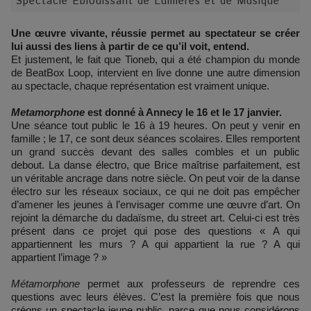
Spectacle Éblouissant de Lumières et de Musique
Une œuvre vivante, réussie permet au spectateur se créer
lui aussi des liens à partir de ce qu’il voit, entend.
Et justement, le fait que Tioneb, qui a été champion du monde
de BeatBox Loop, intervient en live donne une autre dimension
au spectacle, chaque représentation est vraiment unique.
Metamorphone
est donné à Annecy le 16 et le 17 janvier.
Une séance tout public le 16 à 19 heures. On peut y venir en
famille ; le 17, ce sont deux séances scolaires. Elles remportent
un grand succès devant des salles combles et un public
debout. La danse électro, que Brice maîtrise parfaitement, est
un véritable ancrage dans notre siècle. On peut voir de la danse
électro sur les réseaux sociaux, ce qui ne doit pas empêcher
d’amener les jeunes à l’envisager comme une œuvre d’art. On
rejoint la démarche du dadaïsme, du street art. Celui-ci est très
présent dans ce projet qui pose des questions « A qui
appartiennent les murs ? A qui appartient la rue ? A qui
appartient l’image ? »
Métamorphone
permet aux professeurs de reprendre ces
questions avec leurs élèves. C’est la première fois que nous
créons un spectacle jeune public, parce que nous considérons