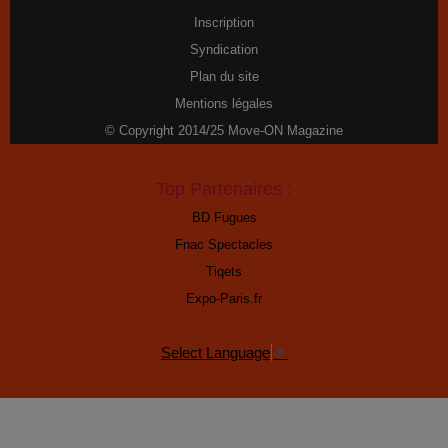
Inscription
Syndication
Plan du site
Mentions légales
© Copyright 2014/25 Move-ON Magazine
Top Partenaires :
BD Fugues
Fnac Spectacles
Tiqets
Expo-Paris.fr
Select Language
▼