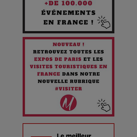
Les 3 meilleures destinations pour des vacances sportives
!
Quand l'Opéra Rencontre l'IA : Lola Volonakis, l'Artiste du
Paradoxe qui Chante le Futur
Chien 51 - Quand l’IA prend le pouvoir : une plongée dans un
futur troublant
Maïra Kerey, la “voix d’or du Kazakhstan”, célèbre ses 30
ans de carrière à la Salle Gaveau
Les dessous de la fast fashion : un désastre écologique en
chiffres
7 Techniques Secrètes des Photographes de Stars