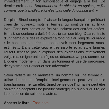
immédiatement un ton humoristique et engagé à la fois. Ce
dernier croit
« que l’important est de réfléchir en rigolant, et j’ai
compris que la meilleure loi n’est pas celle du connuisant. »
De plus, Sined compte délaisser la langue française, préférant
créer de nouveaux mots et termes, qui sont définis au fil du
livre. Certaines parties de l’œuvre incluent des entrées datées.
En fait, ce contenu a déjà été publié sur son blog. Duanrof traite
d’un thème qu’il désire exploiter à fond, tout au long de l’ouvrage
: le bon sens du rire et son pouvoir sont largement sous-
estimés… Dans cette œuvre très insolite et au style familier,
l’auteur n’hésite pas à explorer des expressions relativement
vulgaires, en ignorant les règles de décence. Un peu comme un
Diogène moderne, il vit dans un tonneau et use de sarcasme,
de cynisme pour attaquer son adversaire.
Selon l’artiste de ce manifeste, un homme ou une femme qui
utilise le rire et l’emploie intelligemment peut vaincre le
transhumanisme. En effet, Sined pense que l’humanité peut être
sauvée en adoptant une posture stratégique vis-à-vis du rire, de
la perception de soi et des autres.
Acheter le livre :
Fnac.com