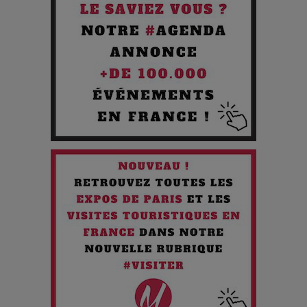
Pourquoi les Petites Entreprises Créatives Deviennent les
Cibles des Hackers
Les 3 meilleures destinations pour des vacances sportives
!
Quand l'Opéra Rencontre l'IA : Lola Volonakis, l'Artiste du
Paradoxe qui Chante le Futur
Chien 51 - Quand l’IA prend le pouvoir : une plongée dans un
futur troublant
Maïra Kerey, la “voix d’or du Kazakhstan”, célèbre ses 30
ans de carrière à la Salle Gaveau