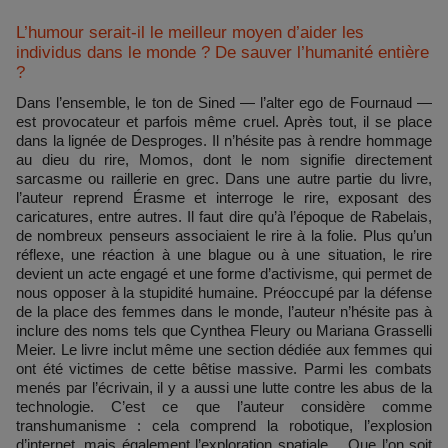
L’humour serait-il le meilleur moyen d’aider les
individus dans le monde ? De sauver l’humanité entière
?
Dans l’ensemble, le ton de Sined — l’alter ego de Fournaud —
est provocateur et parfois même cruel. Après tout, il se place
dans la lignée de Desproges. Il n’hésite pas à rendre hommage
au dieu du rire, Momos, dont le nom signifie directement
sarcasme ou raillerie en grec. Dans une autre partie du livre,
l’auteur reprend Érasme et interroge le rire, exposant des
caricatures, entre autres. Il faut dire qu’à l’époque de Rabelais,
de nombreux penseurs associaient le rire à la folie. Plus qu’un
réflexe, une réaction à une blague ou à une situation, le rire
devient un acte engagé et une forme d’activisme, qui permet de
nous opposer à la stupidité humaine. Préoccupé par la défense
de la place des femmes dans le monde, l’auteur n’hésite pas à
inclure des noms tels que Cynthea Fleury ou Mariana Grasselli
Meier. Le livre inclut même une section dédiée aux femmes qui
ont été victimes de cette bêtise massive. Parmi les combats
menés par l’écrivain, il y a aussi une lutte contre les abus de la
technologie. C’est ce que l’auteur considère comme
transhumanisme : cela comprend la robotique, l’explosion
d’internet, mais également l’exploration spatiale… Que l’on soit