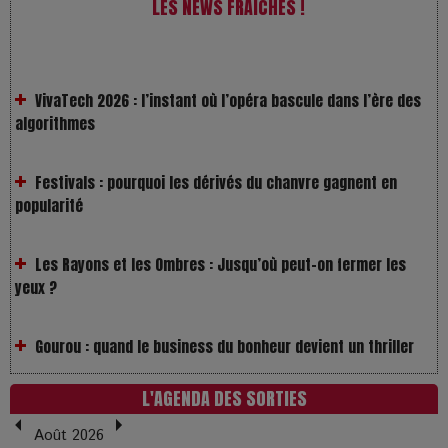
LES NEWS FRAÎCHES !
VivaTech 2026 : l’instant où l’opéra bascule dans l’ère des
algorithmes
Festivals : pourquoi les dérivés du chanvre gagnent en
popularité
Les Rayons et les Ombres : Jusqu’où peut-on fermer les
yeux ?
Gourou : quand le business du bonheur devient un thriller
LOL 2.0 : aimer, grandir et se comprendre à l’ère des
réseaux
L'AGENDA DES SORTIES
Août 2026