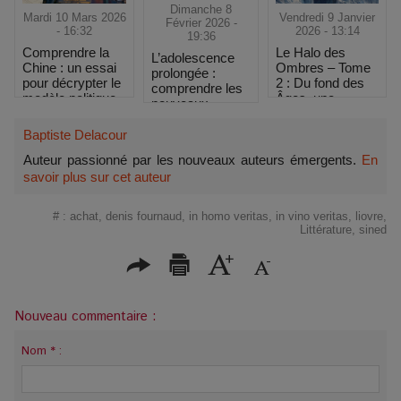
Dimanche 8
Mardi 10 Mars 2026
Vendredi 9 Janvier
Février 2026 -
- 16:32
2026 - 13:14
19:36
Comprendre la
Le Halo des
L’adolescence
Chine : un essai
Ombres – Tome
prolongée :
pour décrypter le
2 : Du fond des
comprendre les
modèle politique
Âges, une
nouveaux
et économique
fantasy plus
rythmes du
chinois
sombre et plus
développement
Baptiste Delacour
intense
psychique
Auteur passionné par les nouveaux auteurs émergents.
En
savoir plus sur cet auteur
#
:
achat
,
denis fournaud
,
in homo veritas
,
in vino veritas
,
liovre
,
Littérature
,
sined
Nouveau commentaire :
Nom * :