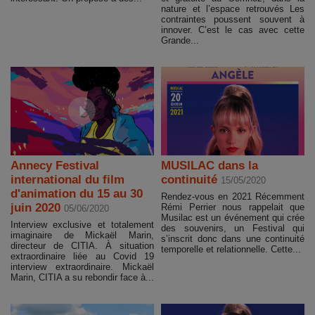
nature et l’espace retrouvés Les
contraintes poussent souvent à
innover. C’est le cas avec cette
Grande...
Annecy Festival
MUSILAC dans la
international du film
continuité
15/05/2020
d'animation du 15 au 30
Rendez-vous en 2021 Récemment
juin 2020
Rémi Perrier nous rappelait que
05/06/2020
Musilac est un événement qui crée
Interview exclusive et totalement
des souvenirs, un Festival qui
imaginaire de Mickaël Marin,
s’inscrit donc dans une continuité
directeur de CITIA. À situation
temporelle et relationnelle. Cette...
extraordinaire liée au Covid 19
interview extraordinaire. Mickaël
Marin, CITIA a su rebondir face à...