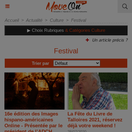
Accueil
>
Actualité
>
Culture
>
Festival
▶ Choix Rubriques
& Catégories Culture
Un article précis ?
Festival
Trier par
16e édition des Images
La Fête du Livre de
hispano-américaines
Talloires 2021, réservez
Online - Présentée par le
déjà votre weekend !
président de l’ADCH
28/07/2020