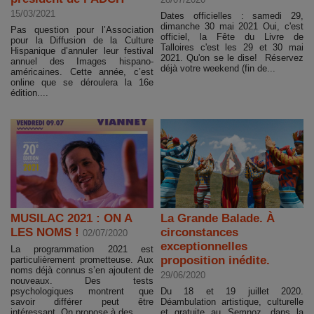
15/03/2021
Dates officielles : samedi 29,
dimanche 30 mai 2021 Oui, c'est
Pas question pour l’Association
officiel, la Fête du Livre de
pour la Diffusion de la Culture
Talloires c'est les 29 et 30 mai
Hispanique d’annuler leur festival
2021. Qu'on se le dise! Réservez
annuel des Images hispano-
déjà votre weekend (fin de...
américaines. Cette année, c’est
online que se déroulera la 16e
édition....
MUSILAC 2021 : ON A
La Grande Balade. À
LES NOMS !
circonstances
02/07/2020
exceptionnelles
La programmation 2021 est
proposition inédite.
particulièrement prometteuse. Aux
noms déjà connus s’en ajoutent de
29/06/2020
nouveaux. Des tests
psychologiques montrent que
Du 18 et 19 juillet 2020.
savoir différer peut être
Déambulation artistique, culturelle
intéressant. On propose à des...
et gratuite au Semnoz, dans la