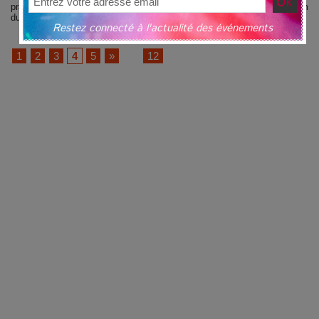
pratiquement un mois avant celui
le 59°Festival International du Film
du Film d’Animation...
d’Animation (le...
Restez connecté à l'actualité des événements
1
2
3
4
5
»
...
12