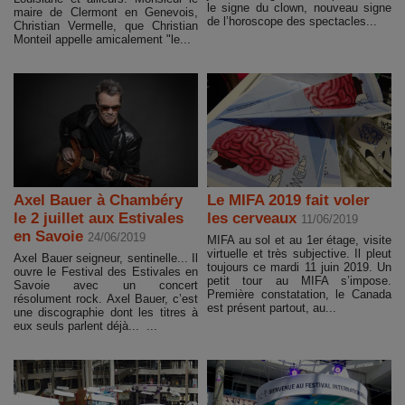
le signe du clown, nouveau signe
maire de Clermont en Genevois,
de l’horoscope des spectacles...
Christian Vermelle, que Christian
Monteil appelle amicalement "le...
Axel Bauer à Chambéry
Le MIFA 2019 fait voler
le 2 juillet aux Estivales
les cerveaux
11/06/2019
en Savoie
24/06/2019
MIFA au sol et au 1er étage, visite
virtuelle et très subjective. Il pleut
Axel Bauer seigneur, sentinelle... Il
toujours ce mardi 11 juin 2019. Un
ouvre le Festival des Estivales en
petit tour au MIFA s’impose.
Savoie avec un concert
Première constatation, le Canada
résolument rock. Axel Bauer, c’est
est présent partout, au...
une discographie dont les titres à
eux seuls parlent déjà... ...