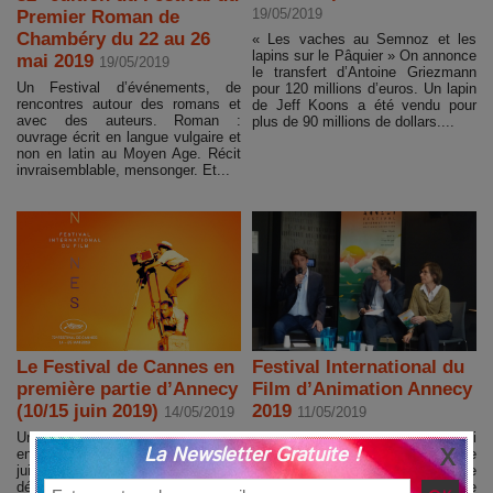
19/05/2019
Premier Roman de
Chambéry du 22 au 26
« Les vaches au Semnoz et les
lapins sur le Pâquier » On annonce
mai 2019
19/05/2019
le transfert d’Antoine Griezmann
Un Festival d’événements, de
pour 120 millions d’euros. Un lapin
rencontres autour des romans et
de Jeff Koons a été vendu pour
avec des auteurs. Roman :
plus de 90 millions de dollars....
ouvrage écrit en langue vulgaire et
non en latin au Moyen Age. Récit
invraisemblable, mensonger. Et...
Le Festival de Cannes en
Festival International du
première partie d’Annecy
Film d’Animation Annecy
(10/15 juin 2019)
2019
14/05/2019
11/05/2019
Un festival, des festivals Cannes
« Comme l’ oiseau…. » Ce jeudi
La Newsletter Gratuite !
en première partie d’Annecy (10/15
10 mai 2019, la tête tripartite de
juin 2019) Le Festival de Cannes
CITIA tenait conférence de presse
débute ce mardi 14 mai 2019,
aux Papeteries de Cran. C’est que