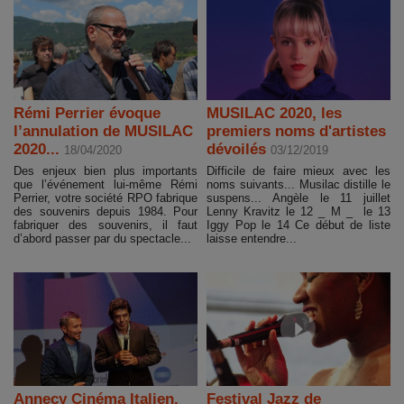
Rémi Perrier évoque
MUSILAC 2020, les
l’annulation de MUSILAC
premiers noms d'artistes
2020...
dévoilés
18/04/2020
03/12/2019
Des enjeux bien plus importants
Difficile de faire mieux avec les
que l’événement lui-même Rémi
noms suivants... Musilac distille le
Perrier, votre société RPO fabrique
suspens... Angèle le 11 juillet
des souvenirs depuis 1984. Pour
Lenny Kravitz le 12 _ M _ le 13
fabriquer des souvenirs, il faut
Iggy Pop le 14 Ce début de liste
d’abord passer par du spectacle...
laisse entendre...
Annecy Cinéma Italien,
Festival Jazz de