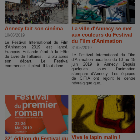
Annecy fait son cinéma
La ville d'Annecy se met
aux couleurs du Festival
10/06/2019
du Film d'Animation
Le Festival International du Film
d’Animation 2019 est lancé.
31/05/2019
François Hollande était à la Fête
Le Festival International du Film
du Livre de Talloires. Il a plu après
d’Animation aura lieu du 10 au 15
son départ. Le Festival
juin 2019 à Annecy Depuis
commence : il pleut. Il faut donc...
quelques jours l’animation
s’empare d’Annecy. Les équipes
de CITIA ont rejoint le centre
névralgique que...
Vive le lapin malin !
32° édition du Festival du