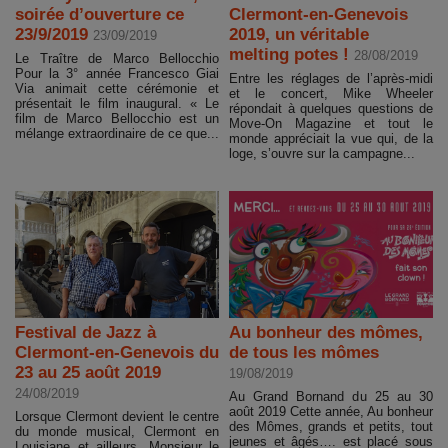
soirée d’ouverture ce
Clermont-en-Genevois
23/9/2019
2019, un véritable
23/09/2019
melting potes !
28/08/2019
Le Traître de Marco Bellocchio
Pour la 3° année Francesco Giai
Entre les réglages de l’après-midi
Via animait cette cérémonie et
et le concert, Mike Wheeler
présentait le film inaugural. « Le
répondait à quelques questions de
film de Marco Bellocchio est un
Move-On Magazine et tout le
mélange extraordinaire de ce que...
monde appréciait la vue qui, de la
loge, s’ouvre sur la campagne...
Festival de Jazz à
Au bonheur des mômes,
Clermont-en-Genevois du
de tous les mômes
23 au 25 août 2019
19/08/2019
24/08/2019
Au Grand Bornand du 25 au 30
août 2019 Cette année, Au bonheur
Lorsque Clermont devient le centre
des Mômes, grands et petits, tout
du monde musical, Clermont en
jeunes et âgés…. est placé sous
Louisiane et ailleurs. Monsieur le