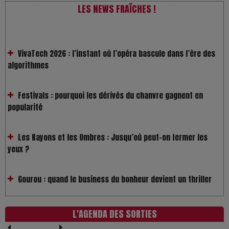
LES NEWS FRAÎCHES !
VivaTech 2026 : l’instant où l’opéra bascule dans l’ère des
algorithmes
Festivals : pourquoi les dérivés du chanvre gagnent en
popularité
Les Rayons et les Ombres : Jusqu’où peut-on fermer les
yeux ?
Gourou : quand le business du bonheur devient un thriller
LOL 2.0 : aimer, grandir et se comprendre à l’ère des
réseaux
L'AGENDA DES SORTIES