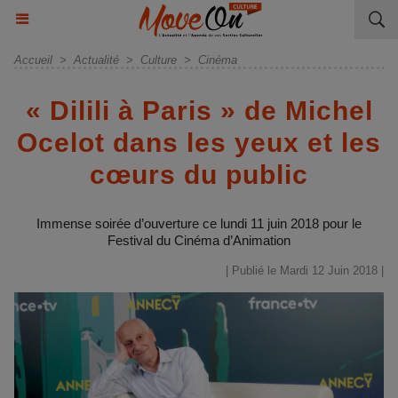
Accueil
>
Actualité
>
Culture
>
Cinéma
« Dilili à Paris » de Michel
Ocelot dans les yeux et les
cœurs du public
Immense soirée d’ouverture ce lundi 11 juin 2018 pour le
Festival du Cinéma d’Animation
| Publié le Mardi 12 Juin 2018 |