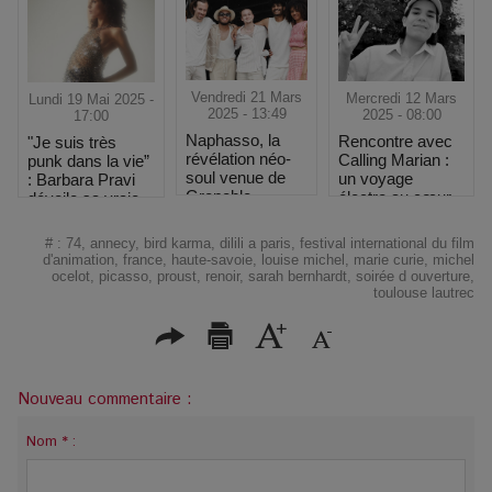
Vendredi 21 Mars
Mercredi 12 Mars
Lundi 19 Mai 2025 -
2025 - 13:49
2025 - 08:00
17:00
Naphasso, la
Rencontre avec
"Je suis très
révélation néo-
Calling Marian :
punk dans la vie”
soul venue de
un voyage
: Barbara Pravi
Grenoble
électro au cœur
dévoile sa vraie
des étoiles
nature au
Printemps de
#
:
74
,
annecy
,
bird karma
,
dilili a paris
,
festival international du film
Bourges
d'animation
,
france
,
haute-savoie
,
louise michel
,
marie curie
,
michel
ocelot
,
picasso
,
proust
,
renoir
,
sarah bernhardt
,
soirée d ouverture
,
toulouse lautrec
Nouveau commentaire :
Nom * :