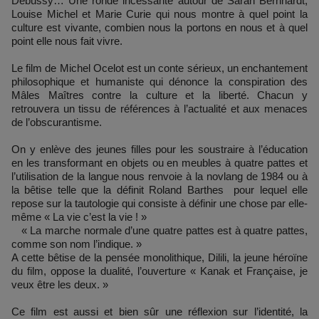
Debussy… Une ronde incessante autour de Sarah Bernhardt,
Louise Michel et Marie Curie qui nous montre à quel point la
culture est vivante, combien nous la portons en nous et à quel
point elle nous fait vivre.
Le film de Michel Ocelot est un conte sérieux, un enchantement
philosophique et humaniste qui dénonce la conspiration des
Mâles Maîtres contre la culture et la liberté. Chacun y
retrouvera un tissu de références à l’actualité et aux menaces
de l’obscurantisme.
On y enlève des jeunes filles pour les soustraire à l’éducation
en les transformant en objets ou en meubles à quatre pattes et
l’utilisation de la langue nous renvoie à la novlang de 1984 ou à
la bêtise telle que la définit Roland Barthes pour lequel elle
repose sur la tautologie qui consiste à définir une chose par elle-
même « La vie c’est la vie ! »
« La marche normale d’une quatre pattes est à quatre pattes,
comme son nom l’indique. »
A cette bêtise de la pensée monolithique, Dilili, la jeune héroïne
du film, oppose la dualité, l’ouverture « Kanak et Française, je
veux être les deux. »
Ce film est aussi et bien sûr une réflexion sur l’identité, la