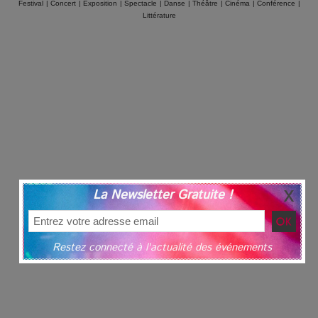
Festival
|
Concert
|
Exposition
|
Spectacle
|
Danse
|
Théâtre
|
Cinéma
|
Conférence
|
Littérature
La Newsletter Gratuite !
Restez connecté à l'actualité des événements