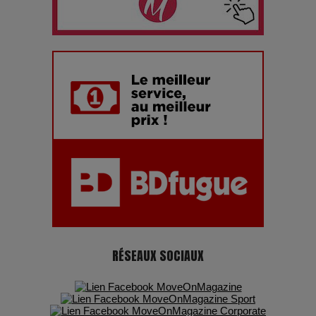
Les dessous de la fast fashion : un désastre écologique en
chiffres
7 Techniques Secrètes des Photographes de Stars
Adieu Jean-Pat : rire au bord du précipice
Pharaonic Festival 2025 : 10 ans d’électro sous les
montagnes, une fête à ne pas manquer
RÉSEAUX SOCIAUX