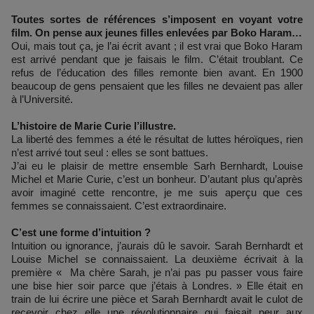
Toutes sortes de références s’imposent en voyant votre
film. On pense aux jeunes filles enlevées par Boko Haram…
Oui, mais tout ça, je l’ai écrit avant ; il est vrai que Boko Haram
est arrivé pendant que je faisais le film. C’était troublant. Ce
refus de l’éducation des filles remonte bien avant. En 1900
beaucoup de gens pensaient que les filles ne devaient pas aller
à l’Université.
L’histoire de Marie Curie l’illustre.
La liberté des femmes a été le résultat de luttes héroïques, rien
n’est arrivé tout seul : elles se sont battues.
J’ai eu le plaisir de mettre ensemble Sarh Bernhardt, Louise
Michel et Marie Curie, c’est un bonheur. D’autant plus qu’après
avoir imaginé cette rencontre, je me suis aperçu que ces
femmes se connaissaient. C’est extraordinaire.
C’est une forme d’intuition ?
Intuition ou ignorance, j’aurais dû le savoir. Sarah Bernhardt et
Louise Michel se connaissaient. La deuxième écrivait à la
première « Ma chère Sarah, je n’ai pas pu passer vous faire
une bise hier soir parce que j’étais à Londres. » Elle était en
train de lui écrire une pièce et Sarah Bernhardt avait le culot de
recevoir chez elle une révolutionnaire qui faisait peur aux