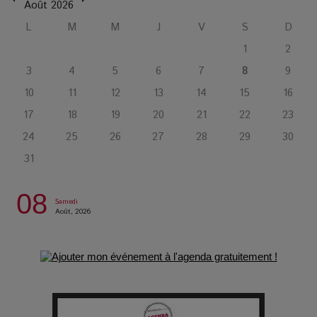
L’Affaire Bojarski : entre faux billets et vraie tragédie
Août 2026
humaine
L
M
M
J
V
S
D
1
2
L’or blanc à la croisée des chemins : Rumilly interroge
3
4
5
6
7
8
9
l’avenir de la montagne française
10
11
12
13
14
15
16
17
18
19
20
21
22
23
La Femme de Ménage : Plongez dans le thriller
psychologique qui a conquis le monde !
24
25
26
27
28
29
30
31
La Condition : Sous le vernis de la bourgeoisie, la violence
des silences
08
Samedi
Août, 2026
Les Enfants vont bien : Quand la disparition devient un acte
de survie
Comment Prendre Soin de sa Santé quand on Roule toute la
Journée