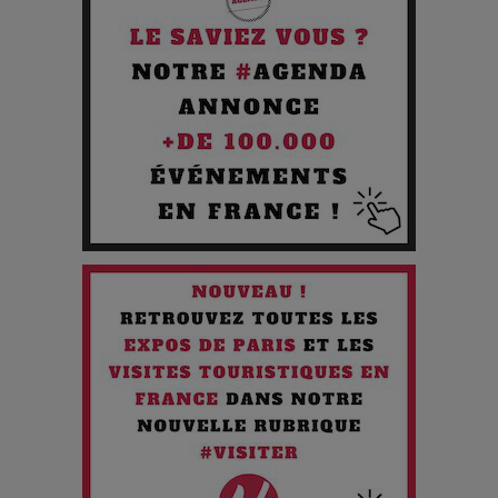
Pourquoi les Petites Entreprises Créatives Deviennent les
Cibles des Hackers
Les 3 meilleures destinations pour des vacances sportives
!
Quand l'Opéra Rencontre l'IA : Lola Volonakis, l'Artiste du
Paradoxe qui Chante le Futur
Chien 51 - Quand l’IA prend le pouvoir : une plongée dans un
futur troublant
Maïra Kerey, la “voix d’or du Kazakhstan”, célèbre ses 30
ans de carrière à la Salle Gaveau