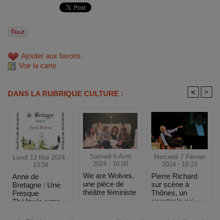
Ajouter aux favoris
Voir la carte
<
>
DANS LA RUBRIQUE CULTURE :
Samedi 6 Avril
Mercredi 7 Février
Lundi 13 Mai 2024 -
2024 - 10:00
2024 - 19:23
13:04
We are Wolves,
Pierre Richard
Anne de
une pièce de
sur scène à
Bretagne : Une
théâtre féministe
Thônes, un
Fresque
spectacle qui
Théâtrale entre
revisite son
Histoire et
image
Tragédie