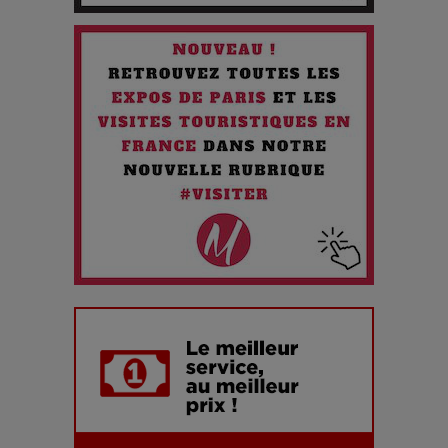
Chien 51 - Quand l’IA prend le pouvoir : une plongée dans un
futur troublant
Maïra Kerey, la “voix d’or du Kazakhstan”, célèbre ses 30
ans de carrière à la Salle Gaveau
Les dessous de la fast fashion : un désastre écologique en
chiffres
7 Techniques Secrètes des Photographes de Stars
Adieu Jean-Pat : rire au bord du précipice
Pharaonic Festival 2025 : 10 ans d’électro sous les
montagnes, une fête à ne pas manquer