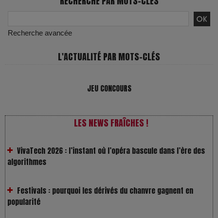
RECHERCHE PAR MOTS-CLÉS
Recherche avancée
L'ACTUALITÉ PAR MOTS-CLÉS
JEU CONCOURS
VivaTech 2026 : l’instant où l’opéra bascule dans l’ère des
LES NEWS FRAÎCHES !
algorithmes
Festivals : pourquoi les dérivés du chanvre gagnent en
popularité
Les Rayons et les Ombres : Jusqu’où peut-on fermer les
yeux ?