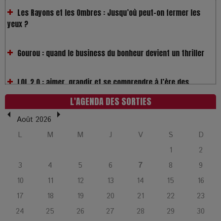
Gourou : quand le business du bonheur devient un thriller
LOL 2.0 : aimer, grandir et se comprendre à l’ère des
réseaux
L’Affaire Bojarski : entre faux billets et vraie tragédie
L'AGENDA DES SORTIES
humaine
Août 2026
L’or blanc à la croisée des chemins : Rumilly interroge
L
M
M
J
V
S
D
l’avenir de la montagne française
1
2
3
4
5
6
7
8
9
La Femme de Ménage : Plongez dans le thriller
10
11
12
13
14
15
16
psychologique qui a conquis le monde !
17
18
19
20
21
22
23
24
25
26
27
28
29
30
La Condition : Sous le vernis de la bourgeoisie, la violence