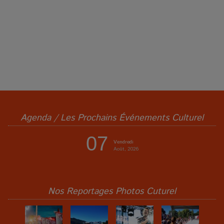
Agenda / Les Prochains Événements Culturel
07
Vendredi
Août, 2026
Nos Reportages Photos Cuturel