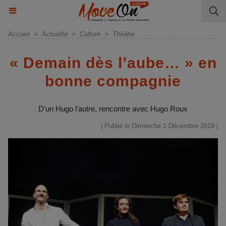
Accueil
>
Actualité
>
Culture
>
Théâtre
« Demain dès l’aube… » en
bonne compagnie
D'un Hugo l'autre, rencontre avec Hugo Roux
| Publié le Dimanche 1 Décembre 2019 |