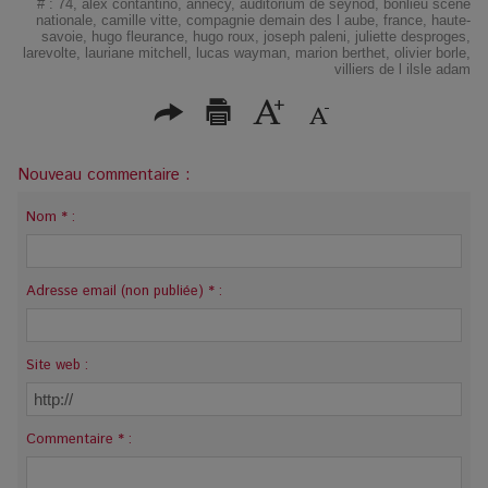
#
:
74
,
alex contantino
,
annecy
,
auditorium de seynod
,
bonlieu scène
nationale
,
camille vitte
,
compagnie demain des l aube
,
france
,
haute-
savoie
,
hugo fleurance
,
hugo roux
,
joseph paleni
,
juliette desproges
,
larevolte
,
lauriane mitchell
,
lucas wayman
,
marion berthet
,
olivier borle
,
villiers de l ilsle adam
Nouveau commentaire :
Nom * :
Adresse email (non publiée) * :
Site web :
Commentaire * :