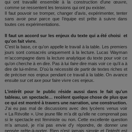
qui ont travaillé ensemble à la construction d’une œuvre,
comme se ressentent les tensions qui ont pu exister.
Il faut pouvoir se tromper, changer d’avis, expérimenter, tenter
sans avoir peur parce que l’équipe est prête à suivre dans
toutes ces expérimentations.
Il faut un accord sur les enjeux du texte qui a été choisi et
qu’on fait vivre.
C’est la base, ce qu’on appelle le travail à la table. Les premiers
jours sont consacrés uniquement à la lecture. Lucas Wayman
m’accompagne dans la lecture analytique du texte pour voir ce
qu’on cherche à en dire. Pas à lui
faire
dire mais voir ce qu’il a à
dire de lui-même. D’où la nécessité de partir de textes riches et
de préciser nos enjeux pendant ce travail à la table. On avance
ensuite sur cet axe pour faire vivre ces enjeux.
L’intérêt pour le public réside aussi dans le fait qu’un
tableau, un spectacle… recèlent quelque chose de plus que
ce qui est montré à travers une narration, une construction.
J’ai eu pas mal de discussions avec des lycéens venus voir
« La Révolte ». Une jeune fille m’a dit qu’elle ne comprenait pas
si le spectacle est féministe ou non. Cette excellente question
m’a amusé, je n’ai pas envie d’y répondre, de donner une
pensée prête-à-porter. Rien n’est jamais simple et l’intérêt est