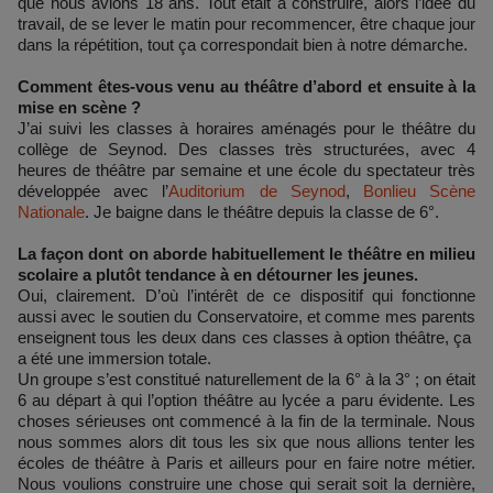
que nous avions 18 ans. Tout était à construire, alors l’idée du
travail, de se lever le matin pour recommencer, être chaque jour
dans la répétition, tout ça correspondait bien à notre démarche.
Comment êtes-vous venu au théâtre d’abord et ensuite à la
mise en scène ?
J’ai suivi les classes à horaires aménagés pour le théâtre du
collège de Seynod. Des classes très structurées, avec 4
heures de théâtre par semaine et une école du spectateur très
développée avec l’
Auditorium de Seynod
,
Bonlieu Scène
Nationale
. Je baigne dans le théâtre depuis la classe de 6°.
La façon dont on aborde habituellement le théâtre en milieu
scolaire a plutôt tendance à en détourner les jeunes.
Oui, clairement. D’où l’intérêt de ce dispositif qui fonctionne
aussi avec le soutien du Conservatoire, et comme mes parents
enseignent tous les deux dans ces classes à option théâtre, ça
a été une immersion totale.
Un groupe s’est constitué naturellement de la 6° à la 3° ; on était
6 au départ à qui l’option théâtre au lycée a paru évidente. Les
choses sérieuses ont commencé à la fin de la terminale. Nous
nous sommes alors dit tous les six que nous allions tenter les
écoles de théâtre à Paris et ailleurs pour en faire notre métier.
Nous voulions construire une chose qui serait soit la dernière,