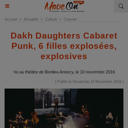
Accueil
>
Actualité
>
Culture
>
Concert
Dakh Daughters Cabaret
Punk, 6 filles explosées,
explosives
Vu au théâtre de Bonlieu Annecy, le 10 novembre 2016
| Publié le Dimanche 13 Novembre 2016 |