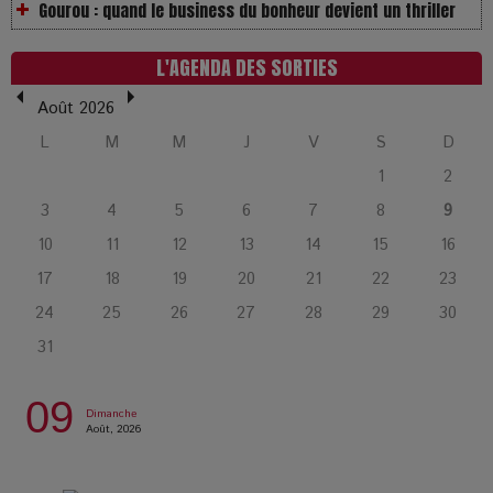
LOL 2.0 : aimer, grandir et se comprendre à l’ère des
réseaux
L'AGENDA DES SORTIES
Août 2026
L’Affaire Bojarski : entre faux billets et vraie tragédie
L
M
M
J
V
S
D
humaine
1
2
3
4
5
6
7
8
9
L’or blanc à la croisée des chemins : Rumilly interroge
l’avenir de la montagne française
10
11
12
13
14
15
16
17
18
19
20
21
22
23
La Femme de Ménage : Plongez dans le thriller
24
25
26
27
28
29
30
psychologique qui a conquis le monde !
31
La Condition : Sous le vernis de la bourgeoisie, la violence
09
Dimanche
des silences
Août, 2026
Les Enfants vont bien : Quand la disparition devient un acte