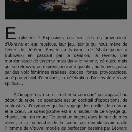
E
xplosées ! Explosives ces six filles en provenance
d'Ukraine et leur musique, leur jeu, leur je qui nous mène de
l’enfer de Jérôme Bosch au lyrisme, de Shakespeare à
Bukowski en passant par la dérision, la révolte, une
morpionnitude dé-cadente mais dans le rythme, dé-calée mais
qui se retrouve, un expressionnisme gueulé , hurlé avec grâce
par des voix féminines éraillées, douces, fortes, provocatrices,
un é-pou-ventail d’émotions, la célébration d’un mystère slavo
spiritual...
A l’image "d’Un cri si froid et si comique" qui apparaît au
détour du texte, ce spectacle est un cocktail d’oppositions, de
contrastes, d’oxymores qui font voyager les oreilles, le cerveau
et le cœur. La scénographie est à la hauteur de ce voyage qui
chante, crie, murmure "Je serai un bateau dans la mer de mes
rêves, à la recherche de la raison qui semble avoir quitté
l’Homme de Vitruve, modèle de perfection dessiné par Léonard