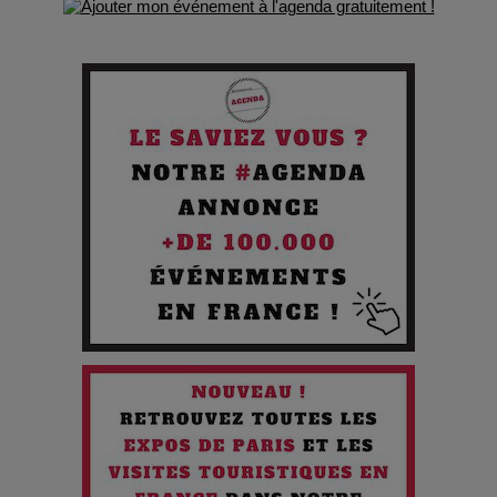
de survie
Comment Prendre Soin de sa Santé quand on Roule toute la
Journée
Pourquoi les Petites Entreprises Créatives Deviennent les
Cibles des Hackers
Les 3 meilleures destinations pour des vacances sportives
!
Quand l'Opéra Rencontre l'IA : Lola Volonakis, l'Artiste du
Paradoxe qui Chante le Futur
Chien 51 - Quand l’IA prend le pouvoir : une plongée dans un
futur troublant