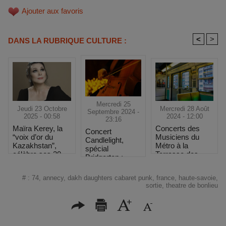
Ajouter aux favoris
<
>
DANS LA RUBRIQUE CULTURE :
Mercredi 25
Jeudi 23 Octobre
Mercredi 28 Août
Septembre 2024 -
2025 - 00:58
2024 - 12:00
23:16
Maïra Kerey, la
Concerts des
Concert
“voix d’or du
Musiciens du
Candlelight,
Kazakhstan”,
Métro à la
spécial
célèbre ses 30
Terrasse des
Bridgerton :
ans de carrière à
Jeux
Plonger dans
la Salle Gaveau
l'univers de la
#
:
74
,
annecy
,
dakh daughters cabaret punk
,
france
,
haute-savoie
,
série en restant
sortie
,
theatre de bonlieu
à Paris