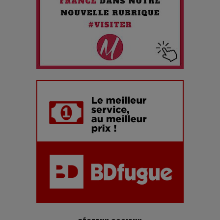
Maïra Kerey, la “voix d’or du Kazakhstan”, célèbre ses 30
ans de carrière à la Salle Gaveau
Les dessous de la fast fashion : un désastre écologique en
chiffres
7 Techniques Secrètes des Photographes de Stars
Adieu Jean-Pat : rire au bord du précipice
Pharaonic Festival 2025 : 10 ans d’électro sous les
montagnes, une fête à ne pas manquer