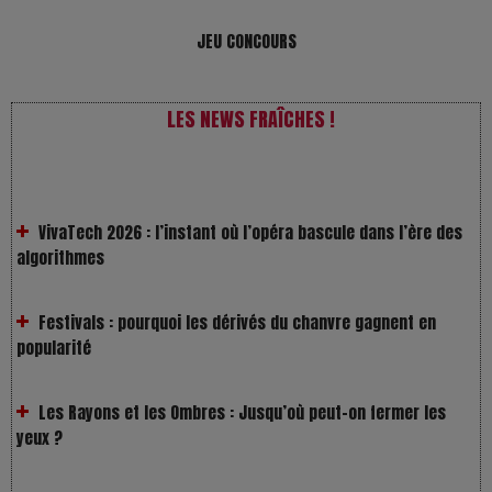
JEU CONCOURS
LES NEWS FRAÎCHES !
VivaTech 2026 : l’instant où l’opéra bascule dans l’ère des
algorithmes
Festivals : pourquoi les dérivés du chanvre gagnent en
popularité
Les Rayons et les Ombres : Jusqu’où peut-on fermer les
yeux ?
Gourou : quand le business du bonheur devient un thriller