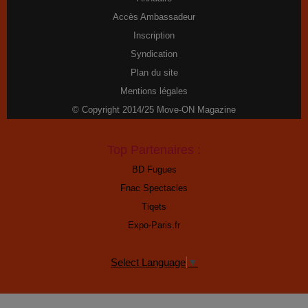
Accès Ambassadeur
Inscription
Syndication
Plan du site
Mentions légales
© Copyright 2014/25 Move-ON Magazine
Top Partenaires :
BD Fugues
Fnac Spectacles
Tiqets
Expo-Paris.fr
Select Language
▼