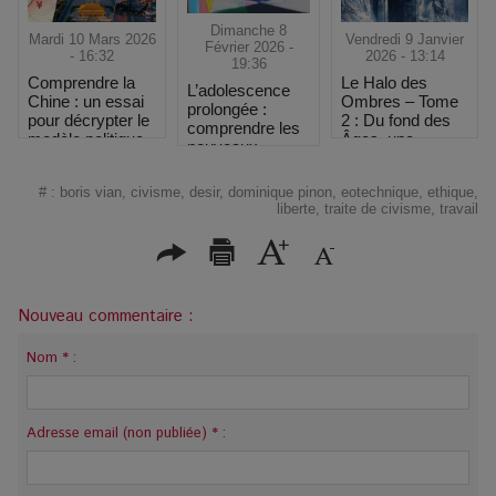
Dimanche 8
Mardi 10 Mars 2026
Vendredi 9 Janvier
Février 2026 -
- 16:32
2026 - 13:14
19:36
Comprendre la
Le Halo des
L’adolescence
Chine : un essai
Ombres – Tome
prolongée :
pour décrypter le
2 : Du fond des
comprendre les
modèle politique
Âges, une
nouveaux
et économique
fantasy plus
rythmes du
chinois
sombre et plus
développement
#
:
boris vian
,
civisme
,
desir
,
dominique pinon
,
eotechnique
,
ethique
,
intense
psychique
liberte
,
traite de civisme
,
travail
Nouveau commentaire :
Nom * :
Adresse email (non publiée) * :