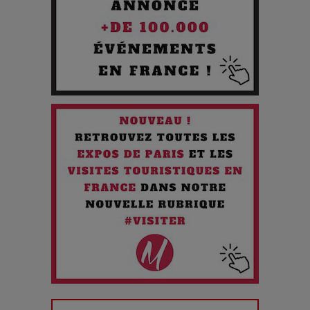
Les 3 meilleures destinations pour des vacances sportives
!
Quand l'Opéra Rencontre l'IA : Lola Volonakis, l'Artiste du
Paradoxe qui Chante le Futur
Chien 51 - Quand l’IA prend le pouvoir : une plongée dans un
futur troublant
Maïra Kerey, la “voix d’or du Kazakhstan”, célèbre ses 30
ans de carrière à la Salle Gaveau
Les dessous de la fast fashion : un désastre écologique en
chiffres
7 Techniques Secrètes des Photographes de Stars