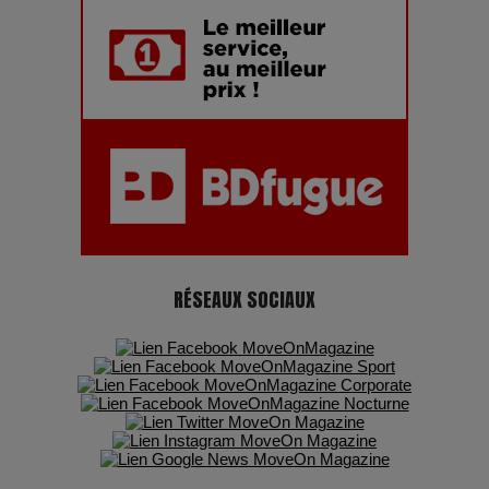
Adieu Jean-Pat : rire au bord du précipice
Pharaonic Festival 2025 : 10 ans d’électro sous les
montagnes, une fête à ne pas manquer
RÉSEAUX SOCIAUX