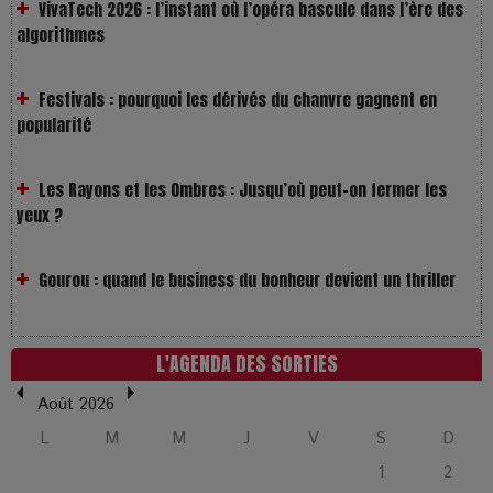
Festivals : pourquoi les dérivés du chanvre gagnent en
popularité
Les Rayons et les Ombres : Jusqu’où peut-on fermer les
yeux ?
Gourou : quand le business du bonheur devient un thriller
LOL 2.0 : aimer, grandir et se comprendre à l’ère des
réseaux
L'AGENDA DES SORTIES
L’Affaire Bojarski : entre faux billets et vraie tragédie
Août 2026
humaine
L
M
M
J
V
S
D
1
2
L’or blanc à la croisée des chemins : Rumilly interroge