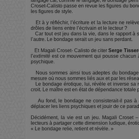
langage car, comme le langage, le bondage permet
Croset-Calisto passe en revue les figures du bon
les figures de style.
Et à y réfléchir, l’écriture et la lecture ne relè
drôles de liens entre l’écrivain et le lecteur ?
Car tout est jeu dans la vie, dans le rapport à so
l’autre. Le bondage serait un jeu sans perdant.
Et Magali Croset- Calisto de citer
Serge Tisse
l’
extimité
est ce mouvement qui pousse chacun à m
psychique.
Nous sommes ainsi tous adeptes du bondage co
mesure où nous sommes liés aux et par les résea
Le bondage érotique, lui, révèle et inverse sa re
croit. Le maître est en état de dépendance totale
Au fond, le bondage ne consisterait-il pas à at
déplacer les liens psychiques et jouir de ce par
Décidément, la vie est un jeu. Magali Croset – 
lecteurs à partager cette dimension ludique, érotiq
« Le bondage relie, retient et révèle. »