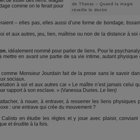
 de tisser des liens. Magali
de Thanas – Quand la magie
dage comme on le ferait pour
réveille le destin
veraient – elles pas, elles aussi d’une forme de bondage, tissan
i et aux autres, jeu, lien, maîtrise ou non de la distance à soi 
ron
, idéalement nommé pour parler de liens. Pour le psychanaly
ettre en avant une partie de sa vie intime, autant physique
mme Monsieur Jourdain fait de la prose sans le savoir dan
ux sociaux.
lation à soi et aux autres car « Le maître n’est jamais celui q
 par rapport à son esclave. » (Vanessa Duries.
Le lien)
tacher, à nouer, à entraver, à resserrer les liens physiques 
adoxe : une entrave qui crée du mouvement ?
Calisto en étudie les règles et y joue avec plaisir, conviant
ue et érudite à la fois.