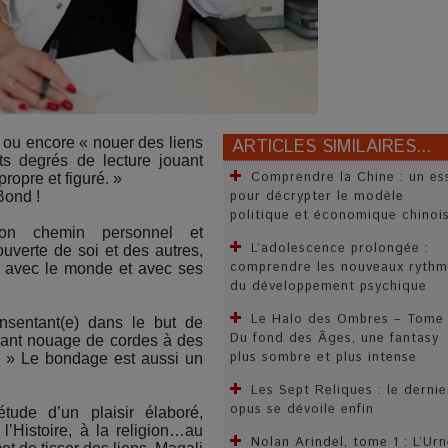
» ou encore « nouer des liens
ARTICLES SIMILAIRES...
ts degrés de lecture jouant
Comprendre la Chine : un es
ropre et figuré. »
pour décrypter le modèle
Bond !
politique et économique chinoi
son chemin personnel et
L’adolescence prolongée :
couverte de soi et des autres,
comprendre les nouveaux rythm
, avec le monde et avec ses
du développement psychique
Le Halo des Ombres – Tome 
onsentant(e) dans le but de
Du fond des Âges, une fantasy
vant nouage de cordes à des
plus sombre et plus intense
e. » Le bondage est aussi un
Les Sept Reliques : le dernie
opus se dévoile enfin
tude d’un plaisir élaboré,
 l’Histoire, à la religion…au
Nolan Arindel, tome 1 : L’Ur