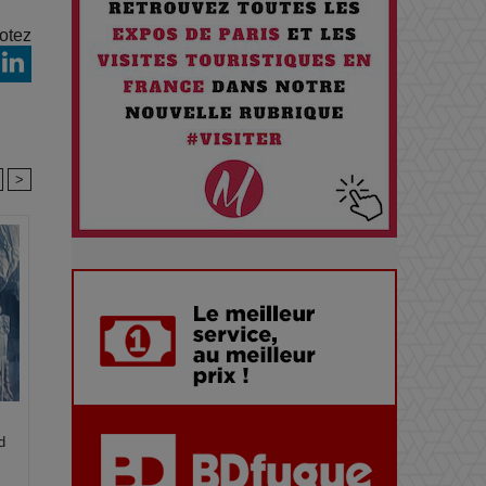
Comment Prendre Soin de sa
otez
Santé quand on Roule toute la
Journée
Pourquoi les Petites
Entreprises Créatives Deviennent
>
les Cibles des Hackers
Les 3 meilleures destinations
pour des vacances sportives !
Quand l'Opéra Rencontre l'IA :
Lola Volonakis, l'Artiste du
Paradoxe qui Chante le Futur
d