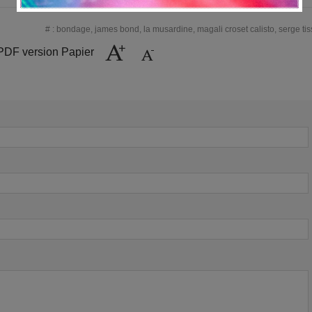
#
:
bondage
,
james bond
,
la musardine
,
magali croset calisto
,
serge ti
PDF version Papier