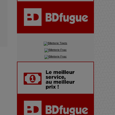
Adieu Jean-Pat : rire au bord
du précipice
Pharaonic Festival 2025 : 10
ans d’électro sous les
montagnes, une fête à ne pas
manquer