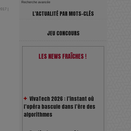
Recherche avancée
2017 |
L'ACTUALITÉ PAR MOTS-CLÉS
JEU CONCOURS
LES NEWS FRAÎCHES !
VivaTech 2026 : l’instant où
l’opéra bascule dans l’ère des
algorithmes
Festivals : pourquoi les
dérivés du chanvre gagnent en