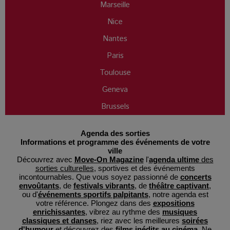
Marseille
Nice
Nantes
Paris
Toulouse
Geneva
Brussels
Agenda des sorties
Informations et programme des événements de votre
ville
Découvrez avec
Move-On Magazine
l'
agenda ultime
des
sorties culturelles
, sportives et des événements
incontournables. Que vous soyez passionné de
concerts
envoûtants
, de
festivals vibrants
, de
théâtre captivant
,
ou d'
événements sportifs palpitants
, notre agenda est
votre référence. Plongez dans des
expositions
enrichissantes
, vibrez au rythme des
musiques
classiques et danses
, riez avec les meilleures
soirées
d'humour
et découvrez des
films inédits au cinéma
. Ne