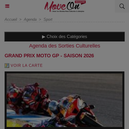
Accueil
>
Agenda
>
Sport
▶ Choix des Catégories
Agenda des Sorties Culturelles
GRAND PRIX MOTO GP - SAISON 2026
VOIR LA CARTE