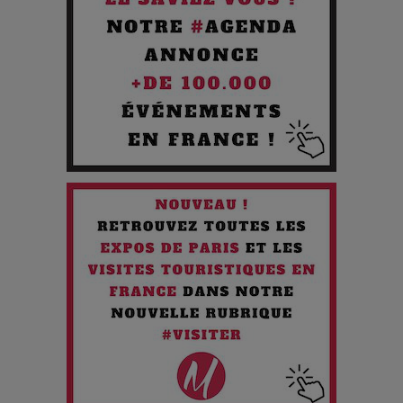
Cibles des Hackers
Les 3 meilleures destinations pour des vacances sportives
!
Quand l'Opéra Rencontre l'IA : Lola Volonakis, l'Artiste du
Paradoxe qui Chante le Futur
Chien 51 - Quand l’IA prend le pouvoir : une plongée dans un
futur troublant
Maïra Kerey, la “voix d’or du Kazakhstan”, célèbre ses 30
ans de carrière à la Salle Gaveau
Les dessous de la fast fashion : un désastre écologique en
chiffres