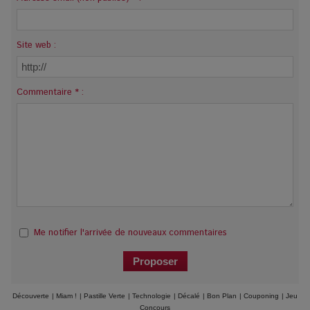
Site web :
Commentaire * :
Me notifier l'arrivée de nouveaux commentaires
Découverte
|
Miam !
|
Pastille Verte
|
Technologie
|
Décalé
|
Bon Plan
|
Couponing
|
Jeu
Concours