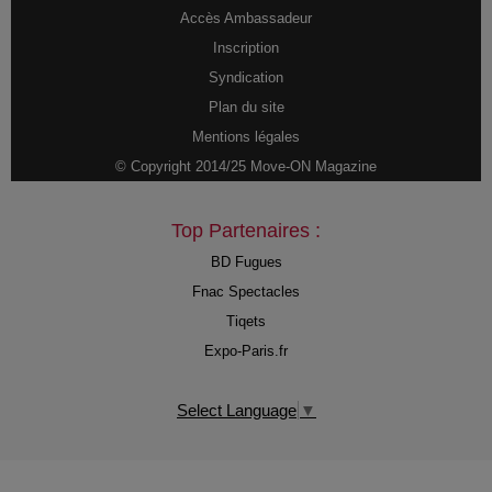
Accès Ambassadeur
Inscription
Syndication
Plan du site
Mentions légales
© Copyright 2014/25 Move-ON Magazine
Top Partenaires :
BD Fugues
Fnac Spectacles
Tiqets
Expo-Paris.fr
Select Language
▼