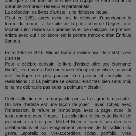
artistique à l’échelle du territoire de l’Agglo et sera inscrit au
cœur de nombreux réseaux et partenariats.
La collection de livres d’artiste : une richesse inouïe.
C’est en 1962, après avoir pris la décision d’abandonner la
forme du roman à la suite de la publication de Degrés, que
Michel Butor réalise son premier livre de dialogue. Le premier
artiste avec qui il collabore est le peintre franco-chilien Enrique
Zanartú.
Entre 1962 et 2016, Michel Butor a réalisé plus de 2 500 livres
d’artiste.
Pour le célèbre écrivain, le livre d’artiste offre une étonnante
liberté, les œuvres d’art une source d’inspiration infinie, au point
qu’il explique ne plus pouvoir s’en passer et multiplie les
réalisations : « La peinture se débrouillerait très bien sans moi,
je ne me débrouille pas sans la peinture » disait-il.
Cette collection est remarquable par sa très grande diversité.
Un livre d’artiste est une façon de jouer : avec l’objet, avec
l’impression, la reliure et l’emboîtage, avec la page, avec le
texte comme avec l’image. La collection reflète cette liberté de
jeu dont a su tirer parti Michel Butor à travers ses diverses
collaborations et son éloignement vis-à-vis de la tradition du
genre. Leporello ou livre-accordéon, codex, portfolio, livres