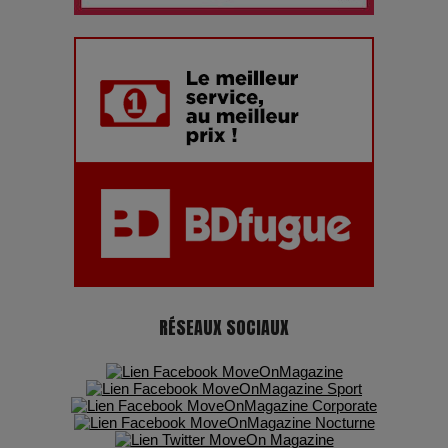
7 Techniques Secrètes des Photographes de Stars
Adieu Jean-Pat : rire au bord du précipice
Pharaonic Festival 2025 : 10 ans d’électro sous les
montagnes, une fête à ne pas manquer
RÉSEAUX SOCIAUX