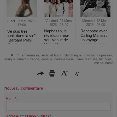
Vendredi 21 Mars
Mercredi 12 Mars
Lundi 19 Mai 2025 -
2025 - 13:49
2025 - 08:00
17:00
Naphasso, la
Rencontre avec
"Je suis très
révélation néo-
Calling Marian :
punk dans la vie”
soul venue de
un voyage
: Barbara Pravi
Grenoble
électro au cœur
dévoile sa vraie
des étoiles
nature au
Printemps de
#
:
74
,
annemasse
,
archipel butor
,
bibliothèque
,
christian dupessey
,
Bourges
enrique zenartu
,
france
,
genève
,
haute-savoie
,
livres d artiste
,
lucinges
,
michel butor
Nouveau commentaire :
Nom * :
Adresse email (non publiée) * :