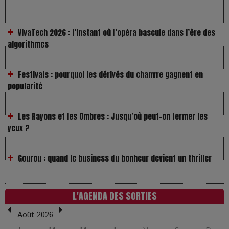
VivaTech 2026 : l’instant où l’opéra bascule dans l’ère des
algorithmes
Festivals : pourquoi les dérivés du chanvre gagnent en
popularité
Les Rayons et les Ombres : Jusqu’où peut-on fermer les
yeux ?
Gourou : quand le business du bonheur devient un thriller
LOL 2.0 : aimer, grandir et se comprendre à l’ère des
réseaux
L'AGENDA DES SORTIES
L’Affaire Bojarski : entre faux billets et vraie tragédie
humaine
Août 2026