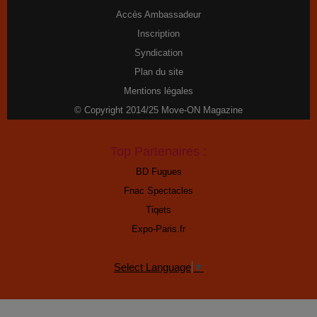
Accès Ambassadeur
Inscription
Syndication
Plan du site
Mentions légales
© Copyright 2014/25 Move-ON Magazine
Top Partenaires :
BD Fugues
Fnac Spectacles
Tiqets
Expo-Paris.fr
Select Language
▼