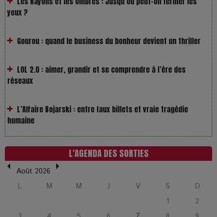
Gourou : quand le business du bonheur devient un thriller
LOL 2.0 : aimer, grandir et se comprendre à l’ère des
réseaux
L’Affaire Bojarski : entre faux billets et vraie tragédie
humaine
L’or blanc à la croisée des chemins : Rumilly interroge
l’avenir de la montagne française
L'AGENDA DES SORTIES
La Femme de Ménage : Plongez dans le thriller
Août 2026
psychologique qui a conquis le monde !
L
M
M
J
V
S
D
1
2
La Condition : Sous le vernis de la bourgeoisie, la violence
des silences
3
4
5
6
7
8
9