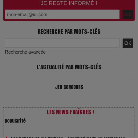
JE RESTE INFORMÉ !
RECHERCHE PAR MOTS-CLÉS
Recherche avancée
L'ACTUALITÉ PAR MOTS-CLÉS
VivaTech 2026 : l’instant où l’opéra bascule dans l’ère des
algorithmes
JEU CONCOURS
Festivals : pourquoi les dérivés du chanvre gagnent en
popularité
LES NEWS FRAÎCHES !
Les Rayons et les Ombres : Jusqu’où peut-on fermer les
yeux ?