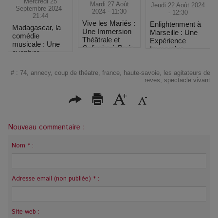
Mercredi 25
Mardi 27 Août
Jeudi 22 Août 2024
Septembre 2024 -
2024 - 11:30
- 12:30
21:44
Vive les Mariés :
Enlightenment à
Madagascar, la
Une Immersion
Marseille : Une
comédie
Théâtrale et
Expérience
musicale : Une
Culinaire à Paris
Immersive
aventure
Unique sur La
musicale
Thématique des
envoûtante à
#
:
74
,
annecy
,
coup de théatre
,
france
,
haute-savoie
,
les agitateurs de
4 Saisons
Paris
reves
,
spectacle vivant
Nouveau commentaire :
Nom * :
Adresse email (non publiée) * :
Site web :