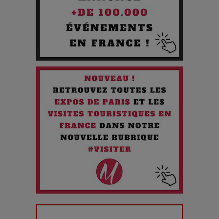
Chien 51 - Quand l’IA prend le pouvoir : une plongée dans un
futur troublant
Maïra Kerey, la “voix d’or du Kazakhstan”, célèbre ses 30
ans de carrière à la Salle Gaveau
Les dessous de la fast fashion : un désastre écologique en
chiffres
7 Techniques Secrètes des Photographes de Stars
Adieu Jean-Pat : rire au bord du précipice
Pharaonic Festival 2025 : 10 ans d’électro sous les
montagnes, une fête à ne pas manquer