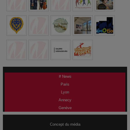
# News
Paris
Lyon
Annecy
Genève
Concept du média