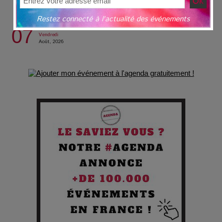
31
La Condition : Sous le vernis de la bourgeoisie, la violence
Restez connecté à l'actualité des événements
des silences
07
Vendredi
Août, 2026
Les Enfants vont bien : Quand la disparition devient un acte
de survie
Comment Prendre Soin de sa Santé quand on Roule toute la
Journée
Pourquoi les Petites Entreprises Créatives Deviennent les
Cibles des Hackers
Les 3 meilleures destinations pour des vacances sportives
!
Quand l'Opéra Rencontre l'IA : Lola Volonakis, l'Artiste du