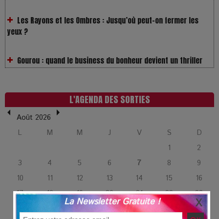
Les Rayons et les Ombres : Jusqu’où peut-on fermer les
yeux ?
Gourou : quand le business du bonheur devient un thriller
LOL 2.0 : aimer, grandir et se comprendre à l’ère des
réseaux
L'AGENDA DES SORTIES
L’Affaire Bojarski : entre faux billets et vraie tragédie
Août 2026
humaine
L
M
M
J
V
S
D
1
2
L’or blanc à la croisée des chemins : Rumilly interroge
l’avenir de la montagne française
3
4
5
6
7
8
9
10
11
12
13
14
15
16
La Femme de Ménage : Plongez dans le thriller
17
18
19
20
21
22
23
psychologique qui a conquis le monde !
La Newsletter Gratuite !
24
25
26
27
28
29
30