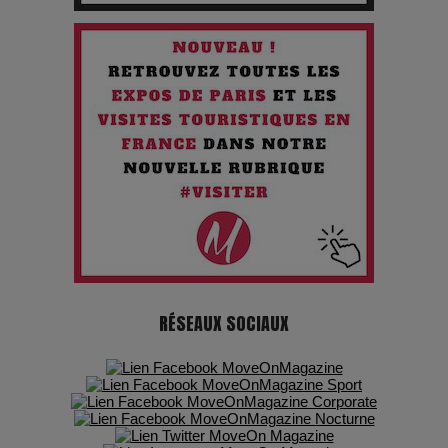
Paradoxe qui Chante le Futur
Chien 51 - Quand l’IA prend le pouvoir : une plongée dans un
futur troublant
Maïra Kerey, la “voix d’or du Kazakhstan”, célèbre ses 30
ans de carrière à la Salle Gaveau
Les dessous de la fast fashion : un désastre écologique en
chiffres
7 Techniques Secrètes des Photographes de Stars
RÉSEAUX SOCIAUX
Adieu Jean-Pat : rire au bord du précipice
Pharaonic Festival 2025 : 10 ans d’électro sous les