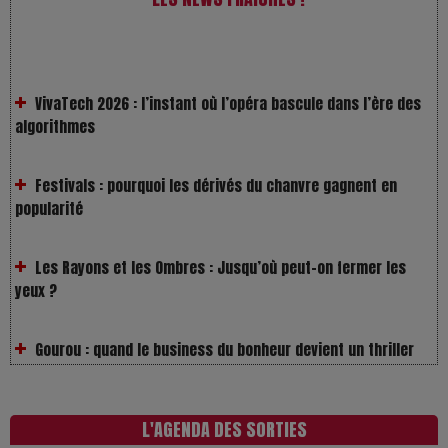
VivaTech 2026 : l’instant où l’opéra bascule dans l’ère des
algorithmes
Festivals : pourquoi les dérivés du chanvre gagnent en
popularité
Les Rayons et les Ombres : Jusqu’où peut-on fermer les
yeux ?
Gourou : quand le business du bonheur devient un thriller
LOL 2.0 : aimer, grandir et se comprendre à l’ère des
réseaux
L'AGENDA DES SORTIES