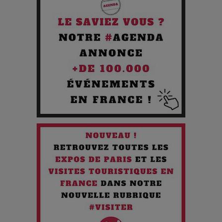
Pourquoi les Petites Entreprises Créatives Deviennent les
Cibles des Hackers
Les 3 meilleures destinations pour des vacances sportives
!
Quand l'Opéra Rencontre l'IA : Lola Volonakis, l'Artiste du
Paradoxe qui Chante le Futur
Chien 51 - Quand l’IA prend le pouvoir : une plongée dans un
futur troublant
Maïra Kerey, la “voix d’or du Kazakhstan”, célèbre ses 30
ans de carrière à la Salle Gaveau