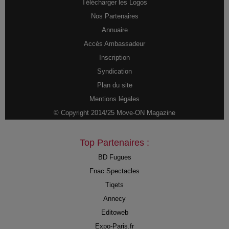
Télécharger les Logos
Nos Partenaires
Annuaire
Accès Ambassadeur
Inscription
Syndication
Plan du site
Mentions légales
© Copyright 2014/25 Move-ON Magazine
Top Partenaires :
BD Fugues
Fnac Spectacles
Tiqets
Annecy
Editoweb
Expo-Paris.fr