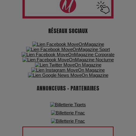
Les dessous de la fast fashion : un désastre écologique en
chiffres
7 Techniques Secrètes des Photographes de Stars
RÉSEAUX SOCIAUX
Adieu Jean-Pat : rire au bord du précipice
Pharaonic Festival 2025 : 10 ans d’électro sous les
montagnes, une fête à ne pas manquer
ANNONCEURS - PARTENAIRES