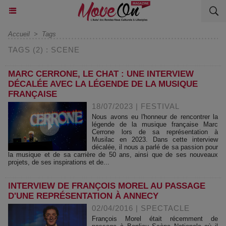
Accueil
>
Tags
TAGS (2) : SCENE
MARC CERRONE, LE CHAT : UNE INTERVIEW
DÉCALÉE AVEC LA LÉGENDE DE LA MUSIQUE
FRANÇAISE
18/07/2023
|
FESTIVAL
Nous avons eu l'honneur de rencontrer la
légende de la musique française Marc
Cerrone lors de sa représentation à
Musilac en 2023. Dans cette interview
décalée, il nous a parlé de sa passion pour
la musique et de sa carrière de 50 ans, ainsi que de ses nouveaux
projets, de ses inspirations et de...
INTERVIEW DE FRANÇOIS MOREL AU PASSAGE
D'UNE REPRÉSENTATION À ANNECY
02/04/2016
|
SPECTACLE
François Morel était récemment de