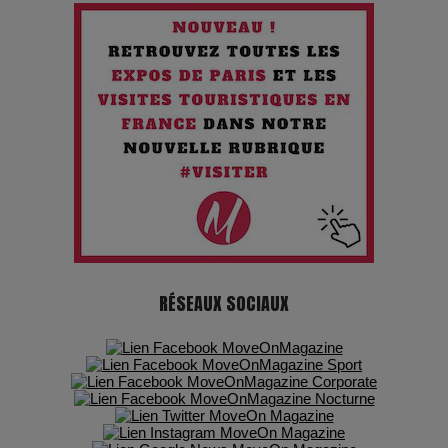
Chien 51 - Quand l’IA prend le pouvoir : une plongée dans un
futur troublant
Maïra Kerey, la “voix d’or du Kazakhstan”, célèbre ses 30
ans de carrière à la Salle Gaveau
Les dessous de la fast fashion : un désastre écologique en
chiffres
7 Techniques Secrètes des Photographes de Stars
RÉSEAUX SOCIAUX
Adieu Jean-Pat : rire au bord du précipice
Pharaonic Festival 2025 : 10 ans d’électro sous les
montagnes, une fête à ne pas manquer