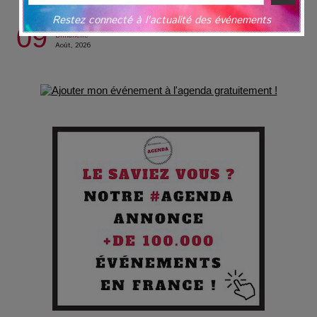
des silences
Restez connecté à l'actualité des événements
09
Dimanche
Août, 2026
Les Enfants vont bien : Quand la disparition devient un acte
de survie
Comment Prendre Soin de sa Santé quand on Roule toute la
Journée
Pourquoi les Petites Entreprises Créatives Deviennent les
Cibles des Hackers
Les 3 meilleures destinations pour des vacances sportives
!
Quand l'Opéra Rencontre l'IA : Lola Volonakis, l'Artiste du
Paradoxe qui Chante le Futur