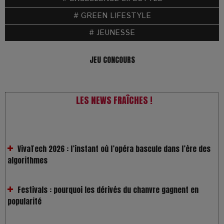
# GREEN LIFESTYLE
# JEUNESSE
JEU CONCOURS
LES NEWS FRAÎCHES !
VivaTech 2026 : l’instant où l’opéra bascule dans l’ère des
algorithmes
Festivals : pourquoi les dérivés du chanvre gagnent en
popularité
Les Rayons et les Ombres : Jusqu’où peut-on fermer les
yeux ?