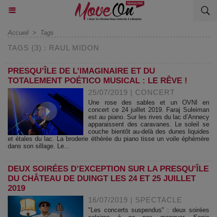
Accueil
>
Tags
TAGS (3) : RAUL MIDON
PRESQU’ÎLE DE L’IMAGINAIRE ET DU
TOTALEMENT POÉTICO MUSICAL : LE RÊVE !
25/07/2019
|
CONCERT
Une rose des sables et un OVNI en
concert ce 24 juillet 2019. Faraj Suleiman
est au piano. Sur les rives du lac d’Annecy
apparaissent des caravanes. Le soleil se
couche bientôt au-delà des dunes liquides
et étales du lac. La broderie éthérée du piano tisse un voile éphémère
dans son sillage. Le...
DEUX SOIRÉES D’EXCEPTION SUR LA PRESQU’ÎLE
DU CHÂTEAU DE DUINGT LES 24 ET 25 JUILLET
2019
16/07/2019
|
SPECTACLE
"Les concerts suspendus" : deux soirées