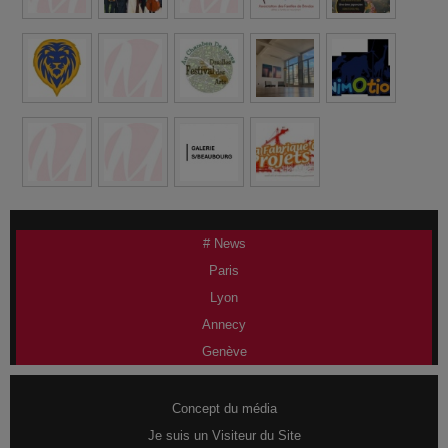
# News
Paris
Lyon
Annecy
Genève
Concept du média
Je suis un Visiteur du Site