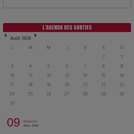
LOL 2.0 : aimer, grandir et se comprendre à l’ère des
réseaux
L’Affaire Bojarski : entre faux billets et vraie tragédie
L'AGENDA DES SORTIES
humaine
Août 2026
L
M
M
J
V
S
D
L’or blanc à la croisée des chemins : Rumilly interroge
l’avenir de la montagne française
1
2
3
4
5
6
7
8
9
La Femme de Ménage : Plongez dans le thriller
10
11
12
13
14
15
16
psychologique qui a conquis le monde !
17
18
19
20
21
22
23
24
25
26
27
28
29
30
La Condition : Sous le vernis de la bourgeoisie, la violence
31
des silences
09
Dimanche
Les Enfants vont bien : Quand la disparition devient un acte
Août, 2026
de survie