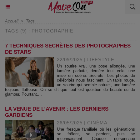
Accueil
>
Tags
TAGS (9) : PHOTOGRAPHIE
7 TECHNIQUES SECRÈTES DES PHOTOGRAPHES
DE STARS
22/09/2025
|
LIFESTYLE
Un sourire vrai, une pose allongée, une
lumière parfaite, derrière tout cela, une
mise en scène. Secrets. Les photos de
célébrités nous fascinent. Un tapis rouge,
un sourire qui semble naturel, une lumière
toujours flatteuse. On se dit que tout est question de beauté ou de
glamour. Pourtant,...
LA VENUE DE L’AVENIR : LES DERNIERS
GARDIENS
26/05/2025
|
CINÉMA
Une fresque familiale où les générations
se frôlent, se perdent, puis se
reconnaissent. Chaque personnage