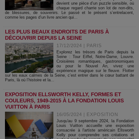
devient une pièce d’un puzzle sensible, où
chaque regard charrie son lot de non-dits,
de blessures, de souvenirs. Le passé et le présent s’entrelacent,
comme les pages d’un livre ancien qui...
LES PLUS BEAUX ENDROITS DE PARIS À
DÉCOUVRIR DEPUIS LA SEINE
17/12/2024
|
PARIS
Explorez les trésors de Paris depuis la
Seine : Tour Eiffel, Notre-Dame, Louvre.
Croisières romantiques, gastronomiques
ou pour le Nouvel An, vivez une
expérience magique sur le fleuve. Flotter
sur les eaux calmes de la Seine, c’est entrer dans le cœur battant de
Paris, là où l’histoire et la...
EXPOSITION ELLSWORTH KELLY, FORMES ET
COULEURS, 1949-2015 À LA FONDATION LOUIS
VUITTON À PARIS
16/05/2024
|
EXPOSITION
Jusqu'au 9 septembre 2024, la Fondation
Louis Vuitton accueille une exposition
consacrée à l'artiste américain Ellsworth
Kelly pour comprendre ses créations et