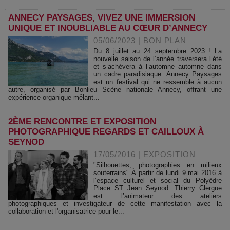
ANNECY PAYSAGES, VIVEZ UNE IMMERSION
UNIQUE ET INOUBLIABLE AU CŒUR D’ANNECY
05/06/2023
|
BON PLAN
Du 8 juillet au 24 septembre 2023 ! La
nouvelle saison de l’année traversera l’été
et s’achèvera à l’automne automne dans
un cadre paradisiaque. Annecy Paysages
est un festival qui ne ressemble à aucun
autre, organisé par Bonlieu Scène nationale Annecy, offrant une
expérience organique mêlant...
2ÈME RENCONTRE ET EXPOSITION
PHOTOGRAPHIQUE REGARDS ET CAILLOUX À
SEYNOD
17/05/2016
|
EXPOSITION
"Silhouettes, photographies en milieux
souterrains" À partir de lundi 9 mai 2016 à
l’espace culturel et social du Polyèdre
Place ST Jean Seynod. Thierry Clergue
est l’animateur des ateliers
photographiques et investigateur de cette manifestation avec la
collaboration et l'organisatrice pour le...