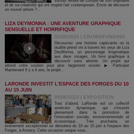
surtout rendre de compte de son originalité
et de sa créativité qui ont inspiré l'art contemporain. Envie de découvrir
un nouvel artiste ?...
LIZA DEYMONNA : UNE AVENTURE GRAPHIQUE
SENSUELLE ET HORRIFIQUE
02/05/2024
|
CROWDFUNDING
Découvrez une histoire captivante où la
dualité prend vie à travers les yeux de Liza
DeyMonna, un personnage énigmatique
aux deux visages. Un livre graphique à
découvrir sans attente. Un projet qui
attend votre soutien pour plus largement exister. ▶ Participer
Maintenant Il y a 6 ans, le projet...
LARONDE INVESTIT L'ESPACE DES FORGES DU 10
AU 15 JUIN
09/06/2023
|
EXPOSITION
Tout d’abord, LaRonde est un collectif
annécien dynamique, qui s'investit
pleinement dans la promotion de
l'innovation sociale, environnementale et
économique… Très prochaine, un
événement exceptionnel se déroulera du 10 au 15 juin à l'espace des
Forges, à Annecy. Cette occasion unique vous...