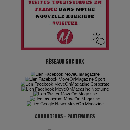
Maïra Kerey, la “voix d’or du Kazakhstan”, célèbre ses 30
ans de carrière à la Salle Gaveau
Les dessous de la fast fashion : un désastre écologique en
chiffres
7 Techniques Secrètes des Photographes de Stars
RÉSEAUX SOCIAUX
Adieu Jean-Pat : rire au bord du précipice
Pharaonic Festival 2025 : 10 ans d’électro sous les
montagnes, une fête à ne pas manquer
ANNONCEURS - PARTENAIRES