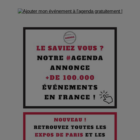
Comment Prendre Soin de sa Santé quand on Roule toute la
Journée
Pourquoi les Petites Entreprises Créatives Deviennent les
Cibles des Hackers
Les 3 meilleures destinations pour des vacances sportives
!
Quand l'Opéra Rencontre l'IA : Lola Volonakis, l'Artiste du
Paradoxe qui Chante le Futur
Chien 51 - Quand l’IA prend le pouvoir : une plongée dans un
futur troublant