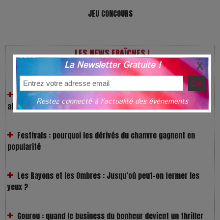
JEU CONCOURS
LES NEWS FRAÎCHES !
La Newsletter Gratuite !
VivaTech 2026 : l’instant où l’opéra bascule dans l’ère des
algorithmes
Restez connecté à l'actualité des événements
Festivals : pourquoi les dérivés du chanvre gagnent en
popularité
Les Rayons et les Ombres : Jusqu’où peut-on fermer les
yeux ?
Gourou : quand le business du bonheur devient un thriller