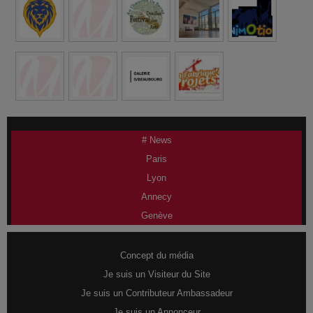
# News
Paris
Lyon
Annecy
Genève
Concept du média
Je suis un Visiteur du Site
Je suis un Contributeur Ambassadeur
Je suis un Annonceur