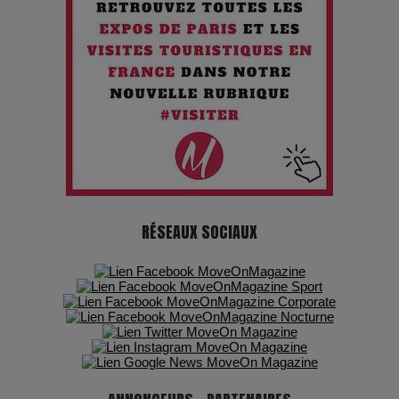
futur troublant
Maïra Kerey, la “voix d’or du Kazakhstan”, célèbre ses 30
ans de carrière à la Salle Gaveau
Les dessous de la fast fashion : un désastre écologique en
chiffres
7 Techniques Secrètes des Photographes de Stars
RÉSEAUX SOCIAUX
Adieu Jean-Pat : rire au bord du précipice
Pharaonic Festival 2025 : 10 ans d’électro sous les
montagnes, une fête à ne pas manquer