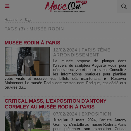
Accueil
>
Tags
TAGS (3) : MUSÉE RODIN
MUSÉE RODIN À PARIS
12/02/2024
|
PARIS 7ÈME
ARRONDISSEMENT
Le musée propose de plonger dans
l'univers du sculpteur Auguste Rodin pour
découvrir sa vie et ses œuvres. Consultez
les informations pratiques pour planifier
votre visite et réserver vos billets dès maintenant. ▶ Réserver
Maintenant Le musée Rodin comme son nom l'indique, est dédié aux
œuvres du...
CRITICAL MASS, L’EXPOSITION D'ANTONY
GORMLEY AU MUSÉE RODIN À PARIS
07/02/2024
|
EXPOSITION
Jusqu'au 3 mars 2024, l’artiste Antony
Gormley s’installe au musée Rodin à Paris
pour présenter son exposition Critical