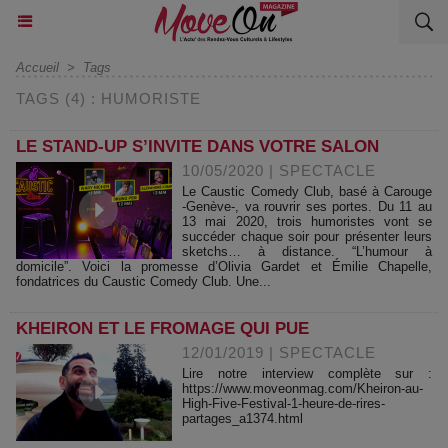
Accueil
>
Tags
TAGS (4) : HUMORISTE
LE STAND-UP S’INVITE DANS VOTRE SALON
10/05/2020
|
SPECTACLE
Le Caustic Comedy Club, basé à Carouge
-Genève-, va rouvrir ses portes. Du 11 au
13 mai 2020, trois humoristes vont se
succéder chaque soir pour présenter leurs
sketchs… à distance. “L’humour à
domicile”. Voici la promesse d’Olivia Gardet et Émilie Chapelle,
fondatrices du Caustic Comedy Club. Une...
KHEIRON ET LE FROMAGE QUI PUE
12/01/2019
|
SPECTACLE
Lire notre interview complète sur :
https://www.moveonmag.com/Kheiron-au-
High-Five-Festival-1-heure-de-rires-
partages_a1374.html