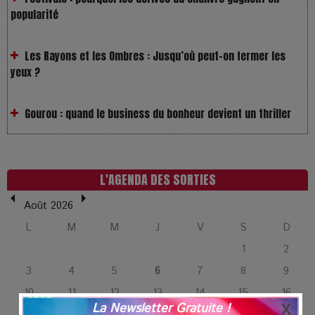
Les Rayons et les Ombres : Jusqu’où peut-on fermer les
yeux ?
Gourou : quand le business du bonheur devient un thriller
LOL 2.0 : aimer, grandir et se comprendre à l’ère des
réseaux
L'AGENDA DES SORTIES
L’Affaire Bojarski : entre faux billets et vraie tragédie
humaine
Août 2026
L
M
M
J
V
S
D
L’or blanc à la croisée des chemins : Rumilly interroge
1
2
l’avenir de la montagne française
3
4
5
6
7
8
9
10
11
12
13
14
15
16
La Femme de Ménage : Plongez dans le thriller
La Newsletter Gratuite !
17
18
19
20
21
22
23