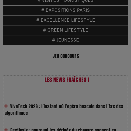
# VISITES TOURISTIQUES
# EXPOSITIONS PARIS
# EXCELLENCE LIFESTYLE
# GREEN LIFESTYLE
# JEUNESSE
JEU CONCOURS
LES NEWS FRAÎCHES !
VivaTech 2026 : l’instant où l’opéra bascule dans l’ère des
algorithmes
Festivals : pourquoi les dérivés du chanvre gagnent en
popularité