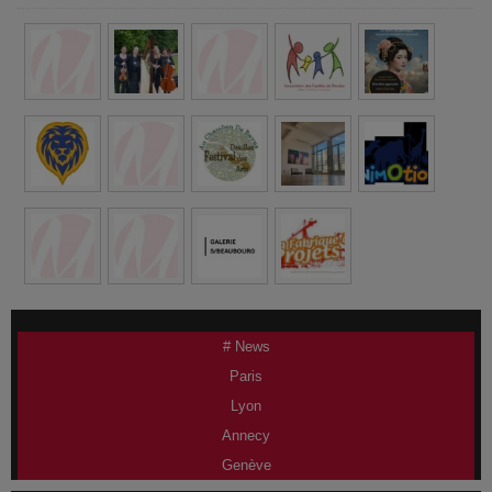
# News
Paris
Lyon
Annecy
Genève