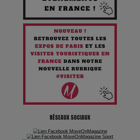
Quand l'Opéra Rencontre l'IA : Lola Volonakis, l'Artiste du
Paradoxe qui Chante le Futur
Chien 51 - Quand l’IA prend le pouvoir : une plongée dans un
futur troublant
Maïra Kerey, la “voix d’or du Kazakhstan”, célèbre ses 30
ans de carrière à la Salle Gaveau
Les dessous de la fast fashion : un désastre écologique en
chiffres
7 Techniques Secrètes des Photographes de Stars
RÉSEAUX SOCIAUX
Adieu Jean-Pat : rire au bord du précipice