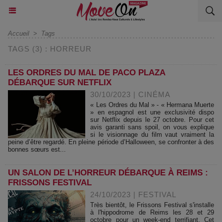
Accueil
>
Tags
TAGS (3) : HORREUR
LES ORDRES DU MAL DE PACO PLAZA
DÉBARQUE SUR NETFLIX
30/10/2023
|
CINÉMA
« Les Ordres du Mal » - « Hermana Muerte
» en espagnol est une exclusivité dispo
sur Netflix depuis le 27 octobre. Pour cet
avis garanti sans spoil, on vous explique
si le visionnage du film vaut vraiment la
peine d’être regardé. En pleine période d’Halloween, se confronter à des
bonnes sœurs est...
UN SALON DE L’HORREUR DÉBARQUE À REIMS :
FRISSONS FESTIVAL
24/10/2023
|
FESTIVAL
Très bientôt, le Frissons Festival s'installe
à l'hippodrome de Reims les 28 et 29
octobre pour un week-end terrifiant. Cet