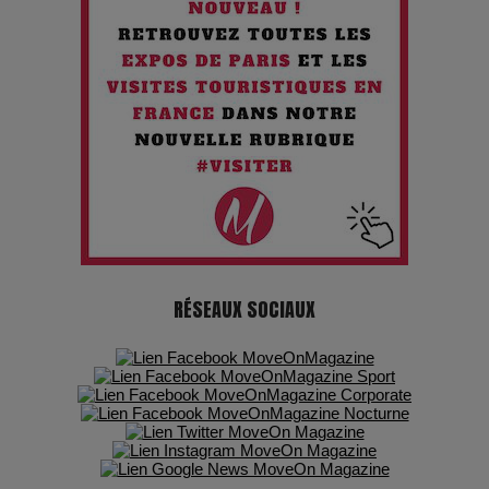
Chien 51 - Quand l’IA prend le pouvoir : une plongée dans un
futur troublant
Maïra Kerey, la “voix d’or du Kazakhstan”, célèbre ses 30
ans de carrière à la Salle Gaveau
Les dessous de la fast fashion : un désastre écologique en
chiffres
7 Techniques Secrètes des Photographes de Stars
RÉSEAUX SOCIAUX
Adieu Jean-Pat : rire au bord du précipice
Pharaonic Festival 2025 : 10 ans d’électro sous les
montagnes, une fête à ne pas manquer