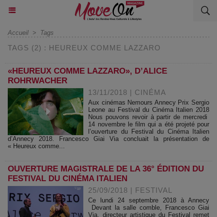
Accueil
>
Tags
TAGS (2) : HEUREUX COMME LAZZARO
«HEUREUX COMME LAZZARO», D’ALICE
ROHRWACHER
13/11/2018
|
CINÉMA
Aux cinémas Nemours Annecy Prix Sergio
Leone au Festival du Cinéma Italien 2018
Nous pouvons revoir à partir de mercredi
14 novembre le film qui a été projeté pour
l’ouverture du Festival du Cinéma Italien
d’Annecy 2018. Francesco Giai Via concluait la présentation de
« Heureux comme...
OUVERTURE MAGISTRALE DE LA 36° ÉDITION DU
FESTIVAL DU CINÉMA ITALIEN
25/09/2018
|
FESTIVAL
Ce lundi 24 septembre 2018 à Annecy
Devant la salle comble, Francesco Giai
Via, directeur artistique du Festival remet