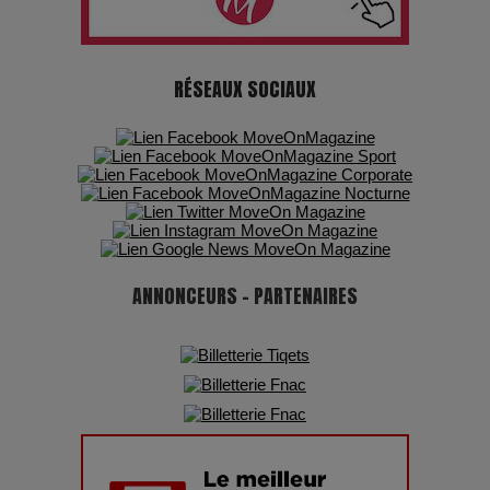
7 Techniques Secrètes des Photographes de Stars
RÉSEAUX SOCIAUX
Adieu Jean-Pat : rire au bord du précipice
Pharaonic Festival 2025 : 10 ans d’électro sous les
montagnes, une fête à ne pas manquer
ANNONCEURS - PARTENAIRES