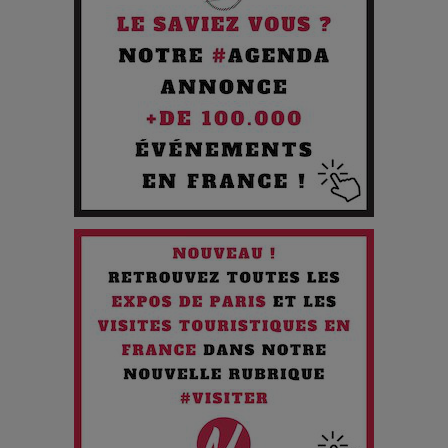
Cibles des Hackers
Les 3 meilleures destinations pour des vacances sportives
!
Quand l'Opéra Rencontre l'IA : Lola Volonakis, l'Artiste du
Paradoxe qui Chante le Futur
Chien 51 - Quand l’IA prend le pouvoir : une plongée dans un
futur troublant
Maïra Kerey, la “voix d’or du Kazakhstan”, célèbre ses 30
ans de carrière à la Salle Gaveau
Les dessous de la fast fashion : un désastre écologique en
chiffres