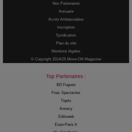
Nos Partenaires
Annuaire
Accès Ambassadeur
Inscription
Syndication
Plan du site
Mentions légales
© Copyright 2014/25 Move-ON Magazine
Top Partenaires :
BD Fugues
Fnac Spectacles
Tiqets
Annecy
Editoweb
Expo-Paris.fr