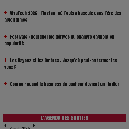
VivaTech 2026 : l’instant où l’opéra bascule dans l’ère des
algorithmes
Festivals : pourquoi les dérivés du chanvre gagnent en
popularité
Les Rayons et les Ombres : Jusqu’où peut-on fermer les
yeux ?
Gourou : quand le business du bonheur devient un thriller
LOL 2.0 : aimer, grandir et se comprendre à l’ère des
réseaux
L’Affaire Bojarski : entre faux billets et vraie tragédie
L'AGENDA DES SORTIES
humaine
Août 2026