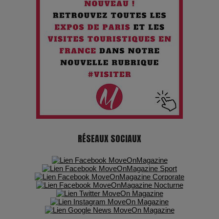
Chien 51 - Quand l’IA prend le pouvoir : une plongée dans un
futur troublant
Maïra Kerey, la “voix d’or du Kazakhstan”, célèbre ses 30
ans de carrière à la Salle Gaveau
Les dessous de la fast fashion : un désastre écologique en
chiffres
7 Techniques Secrètes des Photographes de Stars
RÉSEAUX SOCIAUX
Adieu Jean-Pat : rire au bord du précipice
Pharaonic Festival 2025 : 10 ans d’électro sous les
montagnes, une fête à ne pas manquer