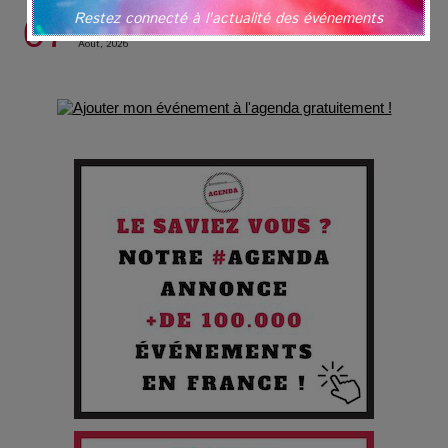
Restez connecté à l'actualité des événements
07
Vendredi
Août, 2026
Les Enfants vont bien : Quand la disparition devient un acte
de survie
Comment Prendre Soin de sa Santé quand on Roule toute la
Journée
Pourquoi les Petites Entreprises Créatives Deviennent les
Cibles des Hackers
Les 3 meilleures destinations pour des vacances sportives
!
Quand l'Opéra Rencontre l'IA : Lola Volonakis, l'Artiste du
Paradoxe qui Chante le Futur