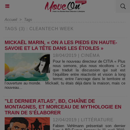
Accueil
>
Tags
TAGS (3) : CLEANTECH WEEK
MICKAËL MARIN, « ON A LES PIEDS EN HAUTE-
SAVOIE ET LA TÊTE DANS LES ÉTOILES »
18/04/2019
|
CINÉMA
Pour le nouveau directeur de CITIA « Plus
nous semons, plus nous récoltons » Ce
que traduit la discussion qui suit est
l’équilibre entre réactivité et vision à long
terme, entre l’ancrage dans le territoire et
l’ouverture au monde. Mickaël, tu étais déjà dans la maison, mais ce
nouveau...
"LE DERNIER ATLAS", BD, CHAÎNE DE
MONTAGNES, ET MORCEAU DE MYTHOLOGIE EN
TRAIN DE S’ÉLABORER
12/04/2019
|
LITTÉRATURE
Fabien Vehlmann présentait son dernier