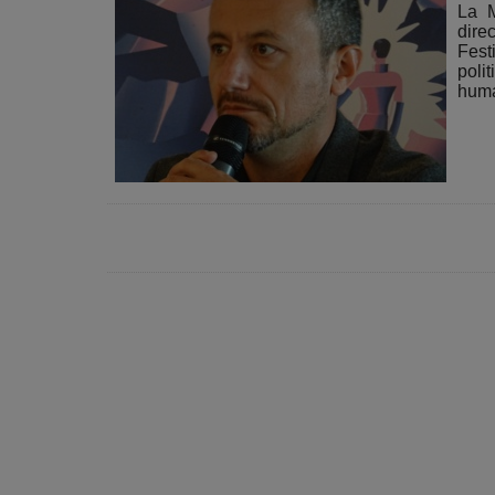
La M
dire
Fest
poli
huma