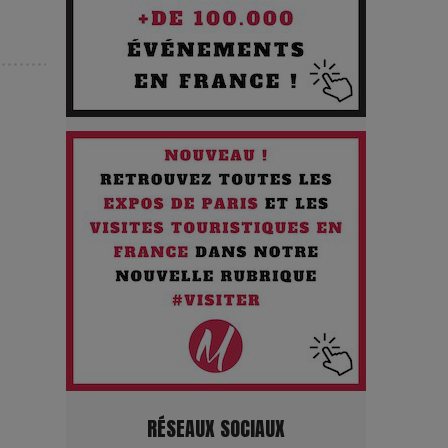
silences
Les Enfants vont bien : Quand
la disparition devient un acte de
survie
Comment Prendre Soin de sa
Santé quand on Roule toute la
Journée
Pourquoi les Petites
Entreprises Créatives Deviennent
les Cibles des Hackers
Les 3 meilleures destinations
RÉSEAUX SOCIAUX