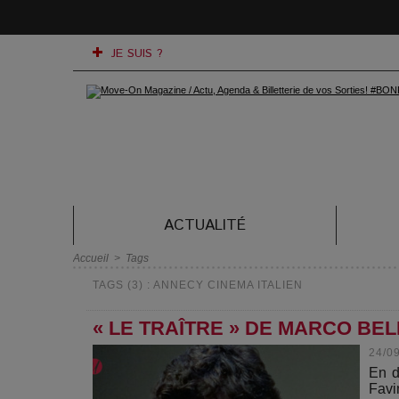
JE SUIS ?
ACTUALITÉ
Accueil
>
Tags
TAGS (3) : ANNECY CINEMA ITALIEN
« LE TRAÎTRE » DE MARCO BE
24/0
En d
Favi