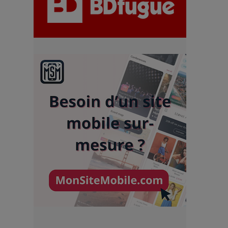
chiffres
7 Techniques Secrètes des
Photographes de Stars
Adieu Jean-Pat : rire au bord
du précipice
Pharaonic Festival 2025 : 10
ans d’électro sous les
montagnes, une fête à ne pas
manquer