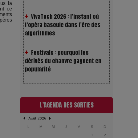
ous la
l’opéra bascule dans l’ère des
ent ce
ements
algorithmes
epères
Festivals : pourquoi les
dérivés du chanvre gagnent en
popularité
Les Rayons et les Ombres :
Jusqu’où peut-on fermer les yeux
?
L'AGENDA DES SORTIES
Gourou : quand le business du
bonheur devient un thriller
Août 2026
L
M
M
J
V
S
D
LOL 2.0 : aimer, grandir et se
1
2