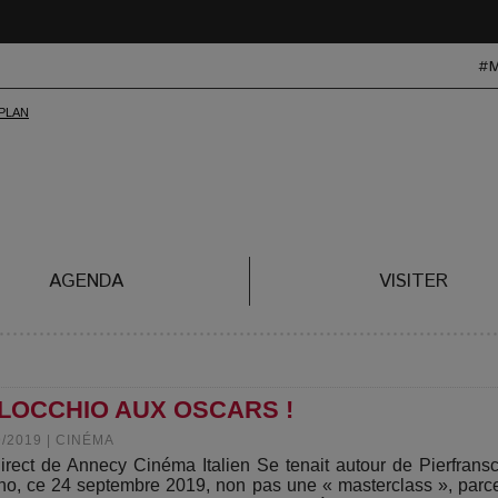
#
AGENDA
VISITER
LLOCCHIO AUX OSCARS !
9/2019
|
CINÉMA
irect de Annecy Cinéma Italien Se tenait autour de Pierfran
no, ce 24 septembre 2019, non pas une « masterclass », parce