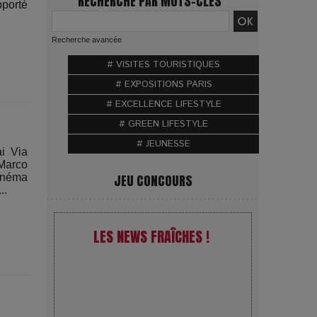
RECHERCHE PAR MOTS-CLÉS
pporté
.
Recherche avancée
# VISITES TOURISTIQUES
# EXPOSITIONS PARIS
# EXCELLENCE LIFESTYLE
# GREEN LIFESTYLE
# JEUNESSE
i Via
 Marco
cinéma
JEU CONCOURS
..
LES NEWS FRAÎCHES !
VivaTech 2026 : l’instant où