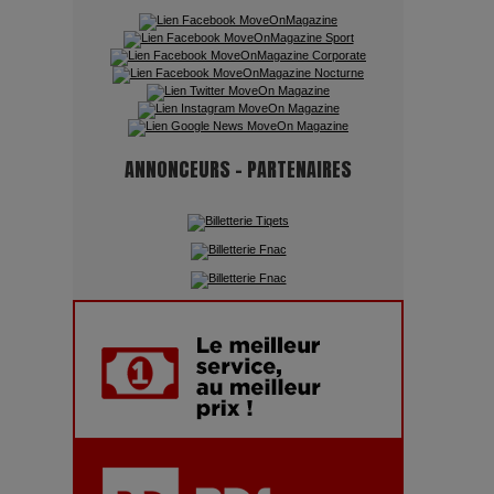
pour des vacances sportives !
Quand l'Opéra Rencontre l'IA :
Lola Volonakis, l'Artiste du
Paradoxe qui Chante le Futur
ANNONCEURS - PARTENAIRES
Chien 51 - Quand l’IA prend le
pouvoir : une plongée dans un
futur troublant
Maïra Kerey, la “voix d’or du
Kazakhstan”, célèbre ses 30 ans
de carrière à la Salle Gaveau
Les dessous de la fast fashion
: un désastre écologique en