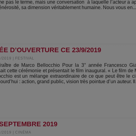
me pas le terme, mais une conversation à laquelle l’acteur a a
énérosité, sa dimension véritablement humaine. Nous vous en..
ÉE D’OUVERTURE CE 23/9/2019
9/2019
|
FESTIVAL
raître de Marco Bellocchio Pour la 3° année Francesco Gia
ait cette cérémonie et présentait le film inaugural. « Le film de
occhio est un mélange extraordinaire de ce que peut être le 
ourd’hui : action, grand public, vision très pointue d’un auteur. Il.
 SEPTEMBRE 2019
9/2019
|
CINÉMA