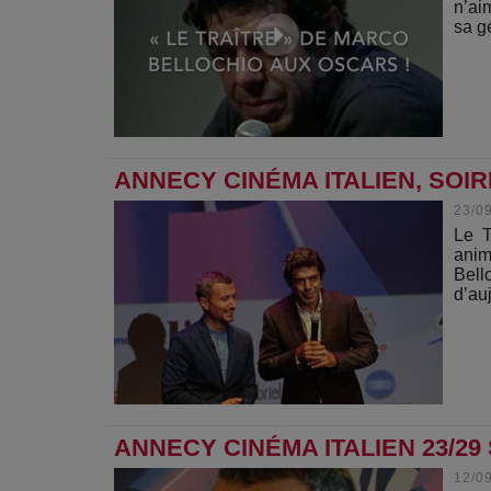
n’ai
sa g
ANNECY CINÉMA ITALIEN, SOIR
23/0
Le T
anim
Bell
d’auj
ANNECY CINÉMA ITALIEN 23/29
12/0