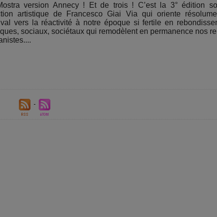
ostra version Annecy ! Et de trois ! C’est la 3° édition s
ction artistique de Francesco Giai Via qui oriente résolum
ival vers la réactivité à notre époque si fertile en rebondiss
tiques, sociaux, sociétaux qui remodèlent en permanence nos r
nistes....