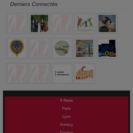
Derniers Connectés
# News
Paris
Lyon
Annecy
Genève