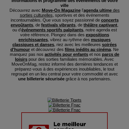
Informations et programme des événements de votre
ville
Découvrez avec
Move-On Magazine
l'
agenda ultime
des
sorties culturelles
, sportives et des événements
incontournables. Que vous soyez passionné de
concerts
envoûtants
, de
festivals vibrants
, de
théâtre captivant
,
ou d'
événements sportifs palpitants
, notre agenda est
votre référence. Plongez dans des
expositions
enrichissantes
, vibrez au rythme des
musiques
classiques et danses
, riez avec les meilleures
soirées
d'humour
et découvrez des
films inédits au cinéma
. Ne
manquez pas nos
activités pour enfants
et nos
parcs de
loisirs
pour des sorties familiales mémorables. Avec
MoveOnMag, restez informé des dernières tendances et
préparez-vous à des expériences inoubliables, le tout
regroupé en un lieu central pour votre commodité et avec
une billeterie sécurisée
grâce à nos partenaires.