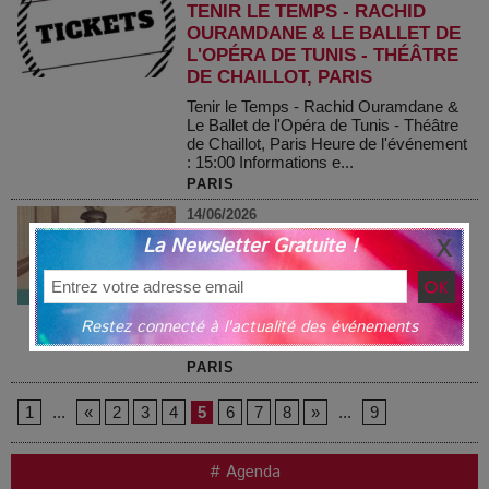
TENIR LE TEMPS - RACHID
OURAMDANE & LE BALLET DE
L'OPÉRA DE TUNIS - THÉÂTRE
DE CHAILLOT, PARIS
Tenir le Temps - Rachid Ouramdane &
Le Ballet de l'Opéra de Tunis - Théâtre
de Chaillot, Paris Heure de l'événement
: 15:00 Informations e...
PARIS
14/06/2026
COLLECTION PERMANENTE -
La Newsletter Gratuite !
MUSÉE DE LA MUSIQUE
Collection Permanente - Musée de la
Musique Heure de l'événement : 15:00
Restez connecté à l'actualité des événements
Informations et programme de
l'événement : L'entrée à la Collectio...
PARIS
1
...
«
2
3
4
5
6
7
8
»
...
9
# Agenda