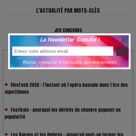
L'ACTUALITÉ PAR MOTS-CLÉS
JEU CONCOURS
La Newsletter Gratuite !
LES NEWS FRAÎCHES !
Restez connecté à l'actualité des événements
VivaTech 2026 : l’instant où l’opéra bascule dans l’ère des
algorithmes
Festivals : pourquoi les dérivés du chanvre gagnent en
popularité
Les Rayons et les Ombres : Jusqu’où peut-on fermer les
yeux ?