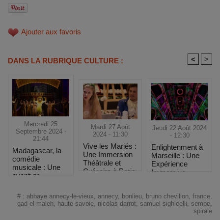
Ajouter aux favoris
<
>
DANS LA RUBRIQUE CULTURE :
Mercredi 25
Mardi 27 Août
Jeudi 22 Août 2024
Septembre 2024 -
2024 - 11:30
- 12:30
21:44
Vive les Mariés :
Enlightenment à
Madagascar, la
Une Immersion
Marseille : Une
comédie
Théâtrale et
Expérience
musicale : Une
Culinaire à Paris
Immersive
aventure
Unique sur La
musicale
Thématique des
envoûtante à
#
:
abbaye annecy-le-vieux
,
annecy
,
bonlieu
,
bruno chevillon
,
france
,
4 Saisons
Paris
gad el maleh
,
haute-savoie
,
nicolas darrot
,
samuel sighicelli
,
sempe
,
spirale