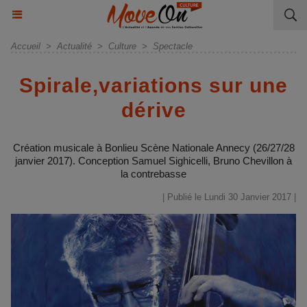
Accueil
>
Actualité
>
Culture
>
Spectacle
Spirale,variations sur une
dérive
Création musicale à Bonlieu Scène Nationale Annecy (26/27/28
janvier 2017). Conception Samuel Sighicelli, Bruno Chevillon à
la contrebasse
| Publié le Lundi 30 Janvier 2017 |