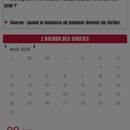
Gourou : quand le business du bonheur devient un thriller
LOL 2.0 : aimer, grandir et se comprendre à l’ère des
réseaux
L'AGENDA DES SORTIES
Août 2026
L’Affaire Bojarski : entre faux billets et vraie tragédie
L
M
M
J
V
S
D
humaine
1
2
3
4
5
6
7
8
9
L’or blanc à la croisée des chemins : Rumilly interroge
l’avenir de la montagne française
10
11
12
13
14
15
16
17
18
19
20
21
22
23
La Femme de Ménage : Plongez dans le thriller
24
25
26
27
28
29
30
psychologique qui a conquis le monde !
31
La Condition : Sous le vernis de la bourgeoisie, la violence