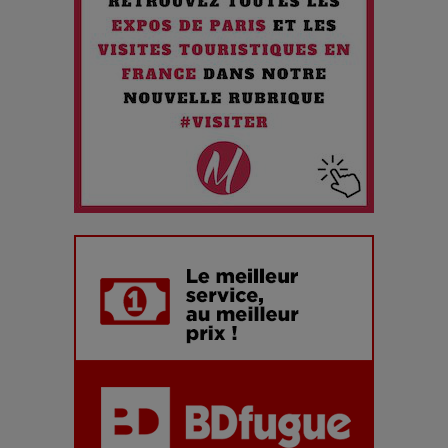
Chien 51 - Quand l’IA prend le pouvoir : une plongée dans un
futur troublant
Maïra Kerey, la “voix d’or du Kazakhstan”, célèbre ses 30
ans de carrière à la Salle Gaveau
Les dessous de la fast fashion : un désastre écologique en
chiffres
7 Techniques Secrètes des Photographes de Stars
Adieu Jean-Pat : rire au bord du précipice
Pharaonic Festival 2025 : 10 ans d’électro sous les
montagnes, une fête à ne pas manquer