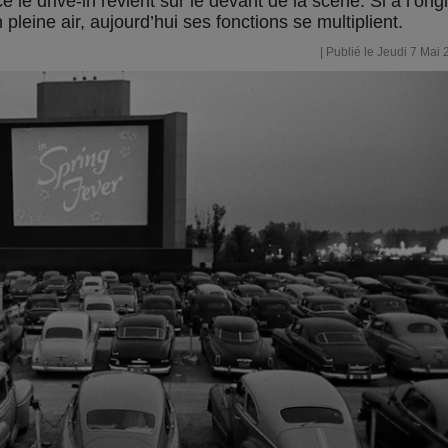
le drive-in revient sur le devant de la scène. Si à l’orig
leine air, aujourd’hui ses fonctions se multiplient.
| Publié le Jeudi 7 Mai 