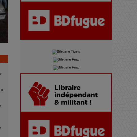
montagnes, une fête à ne pas
manquer
x
du
e
x
e