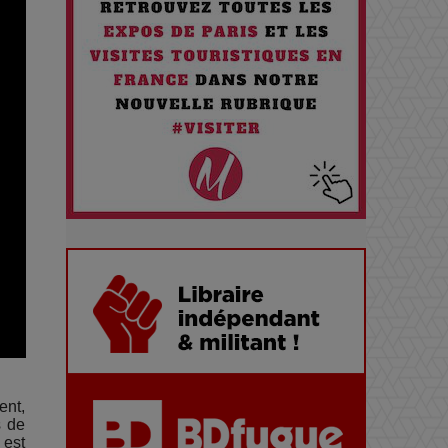
Pourquoi les Petites
Entreprises Créatives Deviennent
les Cibles des Hackers
Les 3 meilleures destinations
pour des vacances sportives !
Quand l'Opéra Rencontre l'IA :
Lola Volonakis, l'Artiste du
Paradoxe qui Chante le Futur
Chien 51 - Quand l’IA prend le
pouvoir : une plongée dans un
futur troublant
ent,
s de
 est