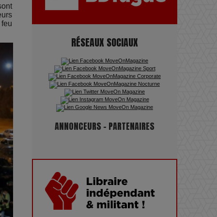
Maïra Kerey, la “voix d’or du
sont
Kazakhstan”, célèbre ses 30 ans
eurs
 feu
de carrière à la Salle Gaveau
RÉSEAUX SOCIAUX
Les dessous de la fast fashion
: un désastre écologique en
chiffres
7 Techniques Secrètes des
ANNONCEURS - PARTENAIRES
Photographes de Stars
Adieu Jean-Pat : rire au bord
du précipice
Pharaonic Festival 2025 : 10
ans d’électro sous les