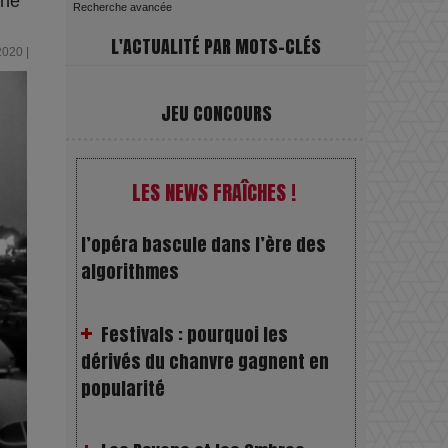
ine
Recherche avancée
L'ACTUALITÉ PAR MOTS-CLÉS
2020 |
JEU CONCOURS
VivaTech 2026 : l’instant où
l’opéra bascule dans l’ère des
LES NEWS FRAÎCHES !
algorithmes
Festivals : pourquoi les
dérivés du chanvre gagnent en
popularité
Les Rayons et les Ombres :
Jusqu’où peut-on fermer les yeux
?