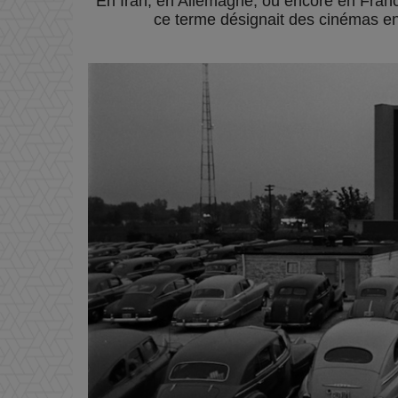
En Iran, en Allemagne, ou encore en France 
ce terme désignait des cinémas en p