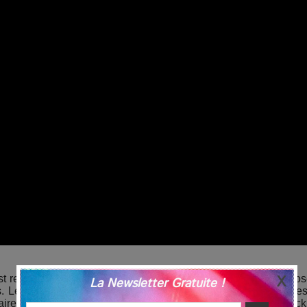
st remis au goût du jour en Allemagne. Plusieurs villes propos
La Newsletter Gratuite !
 Les spectateurs, dans leur voiture, profitent de ces séance
aires. Pas plus de deux adultes par voiture, la vente de snack