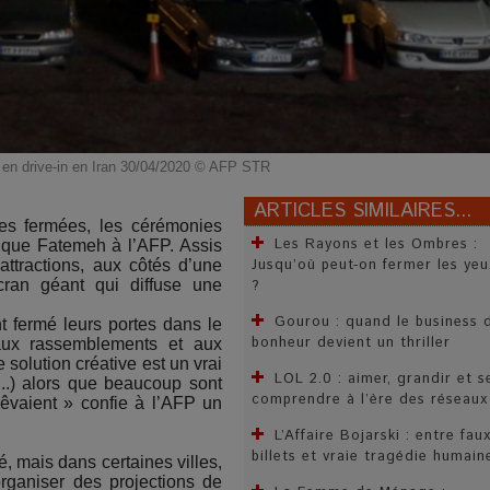
 en drive-in en Iran 30/04/2020 © AFP STR
ARTICLES SIMILAIRES...
es fermées, les cérémonies
Les Rayons et les Ombres :
ique Fatemeh à l’AFP. Assis
Jusqu’où peut-on fermer les yeu
attractions, aux côtés d’une
cran géant qui diffuse une
?
Gourou : quand le business 
t fermé leurs portes dans le
bonheur devient un thriller
 aux rassemblements et aux
 solution créative est un vrai
LOL 2.0 : aimer, grandir et s
..) alors que beaucoup sont
comprendre à l’ère des réseaux
 rêvaient » confie à l’AFP un
L’Affaire Bojarski : entre fau
billets et vraie tragédie humain
, mais dans certaines villes,
organiser des projections de