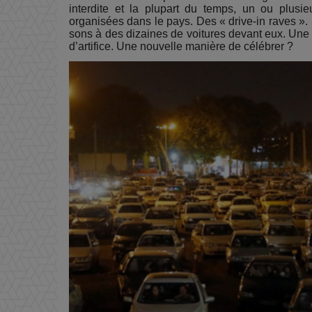
interdite et la plupart du temps, un ou plusie
organisées dans le pays. Des « drive-in raves ».
sons à des dizaines de voitures devant eux. Une 
d’artifice. Une nouvelle manière de célébrer ?