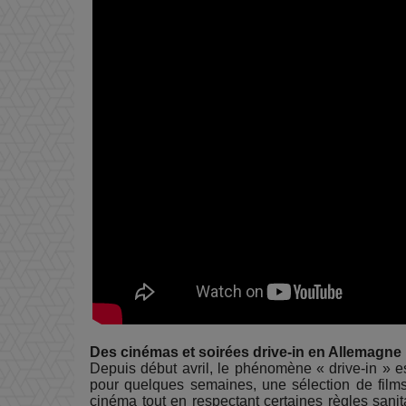
Des cinémas et soirées drive-in en Allemagne
Depuis début avril, le phénomène « drive-in » e
pour quelques semaines, une sélection de films.
cinéma tout en respectant certaines règles sanit