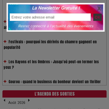
La Newsletter Gratuite !
VivaTech 2026 : l’instant où l’opéra bascule dans l’ère des
algorithmes
Restez connecté à l'actualité des événements
Festivals : pourquoi les dérivés du chanvre gagnent en
popularité
Les Rayons et les Ombres : Jusqu’où peut-on fermer les
yeux ?
Gourou : quand le business du bonheur devient un thriller
LOL 2.0 : aimer, grandir et se comprendre à l’ère des
réseaux
L'AGENDA DES SORTIES
Août 2026
L’Affaire Bojarski : entre faux billets et vraie tragédie