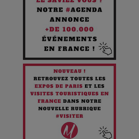
Pourquoi les Petites Entreprises Créatives Deviennent les
Cibles des Hackers
Les 3 meilleures destinations pour des vacances sportives
!
Quand l'Opéra Rencontre l'IA : Lola Volonakis, l'Artiste du
Paradoxe qui Chante le Futur
Chien 51 - Quand l’IA prend le pouvoir : une plongée dans un
futur troublant
Maïra Kerey, la “voix d’or du Kazakhstan”, célèbre ses 30
ans de carrière à la Salle Gaveau
Les dessous de la fast fashion : un désastre écologique en