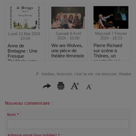
Samedi 6 Avril
Mercredi 7 Février
Lundi 13 Mai 2024 -
2024 - 10:00
2024 - 19:23
13:04
We are Wolves,
Pierre Richard
Anne de
une pièce de
sur scène à
Bretagne : Une
théâtre féministe
Thônes, un
Fresque
spectacle qui
Théâtrale entre
revisite son
Histoire et
image
Tragédie
#
:
bonlieu
,
brozzoni
,
c'est la vie
,
cie brozzoni
,
theatre
Nouveau commentaire :
Nom * :
Adresse email (non publiée) * :