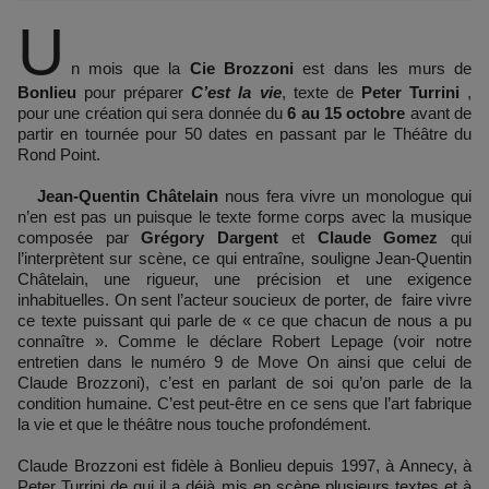
U
n mois que la
Cie Brozzoni
est dans les murs de
Bonlieu
pour préparer
C’est la vie
, texte de
Peter
Turrini
,
pour une création qui sera donnée du
6 au 15 octobre
avant de
partir en tournée pour 50 dates en passant par le Théâtre du
Rond Point.
Jean-Quentin Châtelain
nous fera vivre un monologue qui
n’en est pas un puisque le texte forme corps avec la musique
composée par
Grégory Dargent
et
Claude Gomez
qui
l’interprètent sur scène, ce qui entraîne, souligne Jean-Quentin
Châtelain, une rigueur, une précision et une exigence
inhabituelles. On sent l’acteur soucieux de porter, de faire vivre
ce texte puissant qui parle de « ce que chacun de nous a pu
connaître ». Comme le déclare Robert Lepage (voir notre
entretien dans le numéro 9 de Move On ainsi que celui de
Claude Brozzoni), c’est en parlant de soi qu’on parle de la
condition humaine. C’est peut-être en ce sens que l’art fabrique
la vie et que le théâtre nous touche profondément.
Claude Brozzoni est fidèle à Bonlieu depuis 1997, à Annecy, à
Peter Turrini de qui il a déjà mis en scène plusieurs textes et à