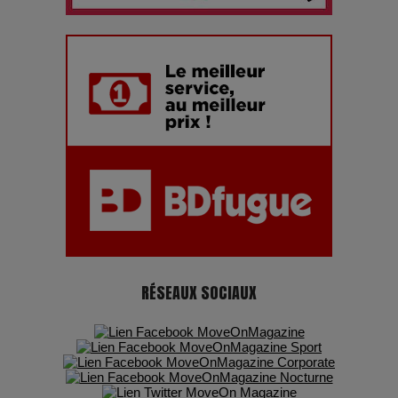
chiffres
7 Techniques Secrètes des Photographes de Stars
Adieu Jean-Pat : rire au bord du précipice
Pharaonic Festival 2025 : 10 ans d’électro sous les
montagnes, une fête à ne pas manquer
RÉSEAUX SOCIAUX