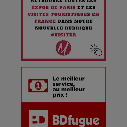
Chien 51 - Quand l’IA prend le pouvoir : une plongée dans un
futur troublant
Maïra Kerey, la “voix d’or du Kazakhstan”, célèbre ses 30
ans de carrière à la Salle Gaveau
Les dessous de la fast fashion : un désastre écologique en
chiffres
7 Techniques Secrètes des Photographes de Stars
Adieu Jean-Pat : rire au bord du précipice
Pharaonic Festival 2025 : 10 ans d’électro sous les
montagnes, une fête à ne pas manquer