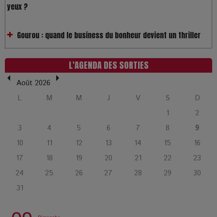
Gourou : quand le business du bonheur devient un thriller
LOL 2.0 : aimer, grandir et se comprendre à l’ère des
réseaux
L'AGENDA DES SORTIES
Août 2026
L’Affaire Bojarski : entre faux billets et vraie tragédie
humaine
L
M
M
J
V
S
D
1
2
L’or blanc à la croisée des chemins : Rumilly interroge
3
4
5
6
7
8
9
l’avenir de la montagne française
10
11
12
13
14
15
16
17
18
19
20
21
22
23
La Femme de Ménage : Plongez dans le thriller
24
25
26
27
28
29
30
psychologique qui a conquis le monde !
31
La Condition : Sous le vernis de la bourgeoisie, la violence
des silences