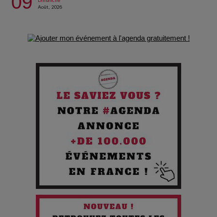
09
Dimanche
Août, 2026
Les Enfants vont bien : Quand la disparition devient un acte
de survie
Comment Prendre Soin de sa Santé quand on Roule toute la
Journée
Pourquoi les Petites Entreprises Créatives Deviennent les
Cibles des Hackers
Les 3 meilleures destinations pour des vacances sportives
!
Quand l'Opéra Rencontre l'IA : Lola Volonakis, l'Artiste du
Paradoxe qui Chante le Futur