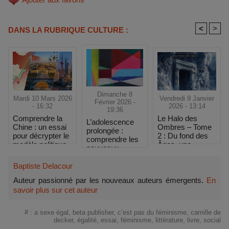
<
>
DANS LA RUBRIQUE CULTURE :
Dimanche 8
Mardi 10 Mars 2026
Vendredi 9 Janvier
Février 2026 -
- 16:32
2026 - 13:14
19:36
Comprendre la
Le Halo des
L’adolescence
Chine : un essai
Ombres – Tome
prolongée :
pour décrypter le
2 : Du fond des
comprendre les
modèle politique
Âges, une
nouveaux
et économique
fantasy plus
rythmes du
chinois
sombre et plus
développement
Baptiste Delacour
intense
psychique
Auteur passionné par les nouveaux auteurs émergents.
En
savoir plus sur cet auteur
#
:
a sexe égal
,
beta publisher
,
c’est pas du féminisme
,
camille de
decker
,
égalité
,
essai
,
féminisme
,
littérature
,
livre
,
social