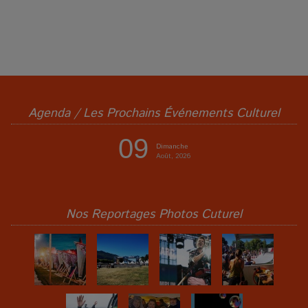
Agenda / Les Prochains Événements Culturel
09
Dimanche
Août, 2026
Nos Reportages Photos Cuturel