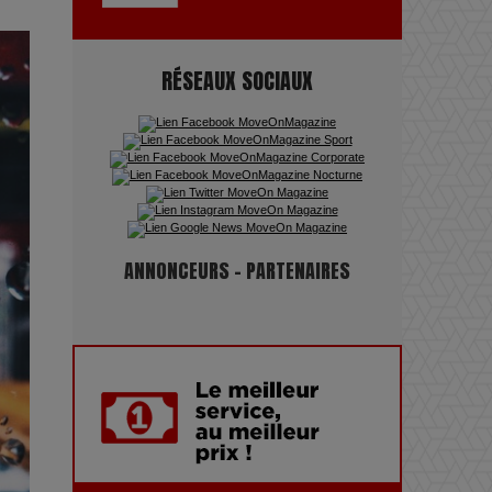
pouvoir : une plongée dans un
futur troublant
RÉSEAUX SOCIAUX
Maïra Kerey, la “voix d’or du
Kazakhstan”, célèbre ses 30 ans
de carrière à la Salle Gaveau
Les dessous de la fast fashion
ANNONCEURS - PARTENAIRES
: un désastre écologique en
chiffres
7 Techniques Secrètes des
Photographes de Stars
Adieu Jean-Pat : rire au bord