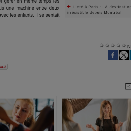
t et gérer en même temps les
L'été à Paris : LA destinatio
ais une machine entre deux
irrésistible depuis Montréal
ec les enfants, il se sentait
N
<