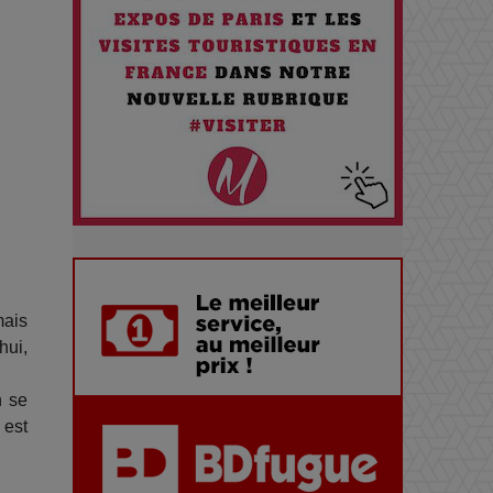
Santé quand on Roule toute la
Journée
Pourquoi les Petites
Entreprises Créatives Deviennent
les Cibles des Hackers
Les 3 meilleures destinations
pour des vacances sportives !
mais
Quand l'Opéra Rencontre l'IA :
hui,
Lola Volonakis, l'Artiste du
n se
Paradoxe qui Chante le Futur
 est
Chien 51 - Quand l’IA prend le