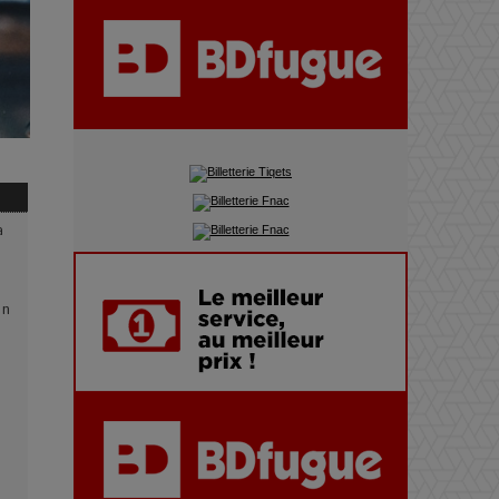
du précipice
Pharaonic Festival 2025 : 10
ans d’électro sous les
montagnes, une fête à ne pas
manquer
a
on