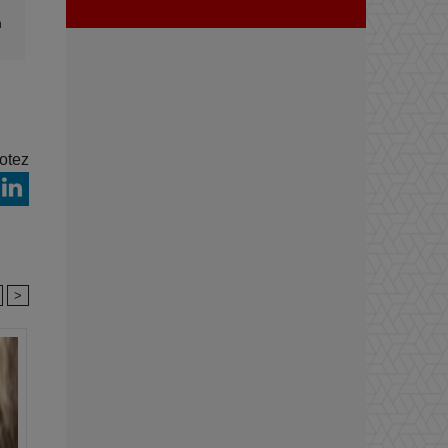
n
otez
>