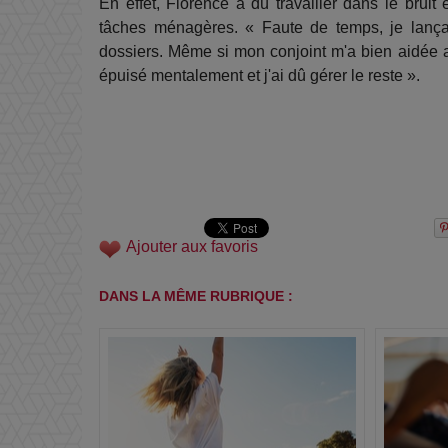
En effet, Florence a dû travailler dans le brui
tâches ménagères. « Faute de temps, je lanç
dossiers. Même si mon conjoint m'a bien aidée av
épuisé mentalement et j'ai dû gérer le reste ».
Ajouter aux favoris
DANS LA MÊME RUBRIQUE :