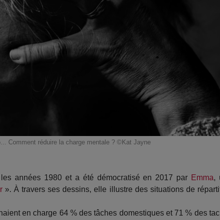
o... Comment réduire la charge mentale ? ©Kat Jayne
 les années 1980 et a été démocratisé en 2017 par
Emma
,
r
». À travers ses dessins, elle illustre des situations de réparti
naient en charge 64 % des tâches domestiques et 71 % des ta