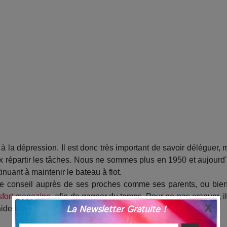
 la dépression. Il est donc très important de savoir déléguer, 
répartir les tâches. Nous ne sommes plus en 1950 et aujourd'
inuant à maintenir le bateau à flot.
ndre conseil auprès de ses proches comme ses parents, ou bie
sfort magazine
, afin de gagner du temps. Pour ne pas craquer, il
La Newsletter Gratuite !
aider lorsque c'est possible.