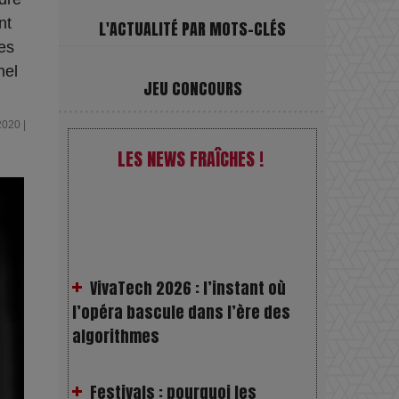
nt
L'ACTUALITÉ PAR MOTS-CLÉS
es
nel
JEU CONCOURS
2020 |
LES NEWS FRAÎCHES !
VivaTech 2026 : l’instant où
l’opéra bascule dans l’ère des
algorithmes
Festivals : pourquoi les
dérivés du chanvre gagnent en
popularité