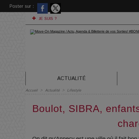
Poster sur :
JE SUIS ?
ACTUALITÉ
Accueil
>
Actualité
>
Lifestyle
Boulot, SIBRA, enfant
char
On dit qu'Annecy est une ville où il fait bo