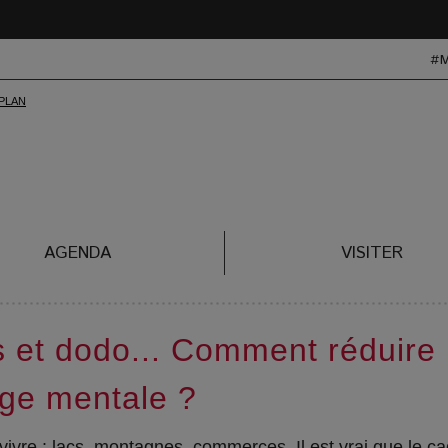
#
AGENDA
VISITER
s et dodo... Comment réduire 
ge mentale ?
n vivre : lacs, montagnes, commerces. Il est vrai que le c