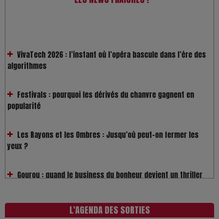
VivaTech 2026 : l’instant où l’opéra bascule dans l’ère des
algorithmes
Festivals : pourquoi les dérivés du chanvre gagnent en
popularité
Les Rayons et les Ombres : Jusqu’où peut-on fermer les
yeux ?
Gourou : quand le business du bonheur devient un thriller
LOL 2.0 : aimer, grandir et se comprendre à l’ère des
réseaux
L'AGENDA DES SORTIES