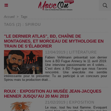
Accueil
>
Tags
TAGS (2) : SPIROU
"LE DERNIER ATLAS", BD, CHAÎNE DE
MONTAGNES, ET MORCEAU DE MYTHOLOGIE EN
TRAIN DE S’ÉLABORER
12/04/2019
|
LITTÉRATURE
Fabien Vehlmann présentait son dernier
livre à BD Fugue Annecy le 11 avril 2019.
Une interview passionnante en 4 volets...
C’est donc à BD Fugue que nous l’avons
rencontré. Une anecdote me semble
intéressante pour te présenter. Tu as participé à un concours pour
Spirou mais ta production était...
ROUX : EXPOSITION AU MUSÉE JEAN-JACQUES
HENNER JUSQU’AU 20 MAI 2019
21/02/2019
|
EXPOSITION
Le roux, tout feu tout flamme. Evoquant