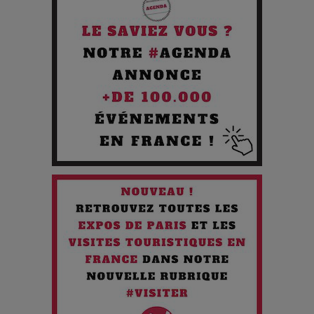
Journée
Pourquoi les Petites Entreprises Créatives Deviennent les
Cibles des Hackers
Les 3 meilleures destinations pour des vacances sportives
!
Quand l'Opéra Rencontre l'IA : Lola Volonakis, l'Artiste du
Paradoxe qui Chante le Futur
Chien 51 - Quand l’IA prend le pouvoir : une plongée dans un
futur troublant
Maïra Kerey, la “voix d’or du Kazakhstan”, célèbre ses 30
ans de carrière à la Salle Gaveau