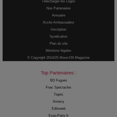
Télécharger les Logos
Nos Partenaires
Annuaire
Accès Ambassadeur
Inscription
Syndication
Plan du site
Mentions légales
© Copyright 2014/25 Move-ON Magazine
Top Partenaires :
BD Fugues
Fnac Spectacles
Tiqets
Annecy
Editoweb
Expo-Paris.fr