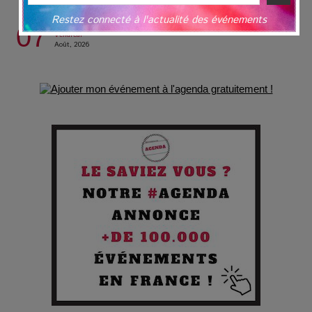
des silences
Restez connecté à l'actualité des événements
07
Vendredi
Août, 2026
Les Enfants vont bien : Quand la disparition devient un acte
de survie
Comment Prendre Soin de sa Santé quand on Roule toute la
Journée
Pourquoi les Petites Entreprises Créatives Deviennent les
Cibles des Hackers
Les 3 meilleures destinations pour des vacances sportives
!
Quand l'Opéra Rencontre l'IA : Lola Volonakis, l'Artiste du
Paradoxe qui Chante le Futur