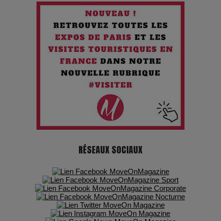
Chien 51 - Quand l’IA prend le pouvoir : une plongée dans un
futur troublant
Maïra Kerey, la “voix d’or du Kazakhstan”, célèbre ses 30
ans de carrière à la Salle Gaveau
Les dessous de la fast fashion : un désastre écologique en
chiffres
7 Techniques Secrètes des Photographes de Stars
RÉSEAUX SOCIAUX
Adieu Jean-Pat : rire au bord du précipice
Pharaonic Festival 2025 : 10 ans d’électro sous les
montagnes, une fête à ne pas manquer