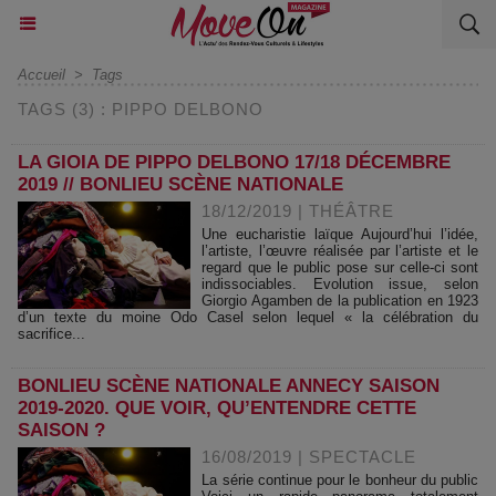
Accueil
>
Tags
TAGS (3) : PIPPO DELBONO
LA GIOIA DE PIPPO DELBONO 17/18 DÉCEMBRE
2019 // BONLIEU SCÈNE NATIONALE
18/12/2019
|
THÉÂTRE
Une eucharistie laïque Aujourd’hui l’idée,
l’artiste, l’œuvre réalisée par l’artiste et le
regard que le public pose sur celle-ci sont
indissociables. Evolution issue, selon
Giorgio Agamben de la publication en 1923
d’un texte du moine Odo Casel selon lequel « la célébration du
sacrifice...
BONLIEU SCÈNE NATIONALE ANNECY SAISON
2019-2020. QUE VOIR, QU’ENTENDRE CETTE
SAISON ?
16/08/2019
|
SPECTACLE
La série continue pour le bonheur du public