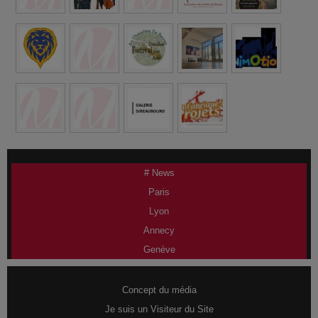
# News
Paris
Lyon
Annecy
Genève
Concept du média
Je suis un Visiteur du Site