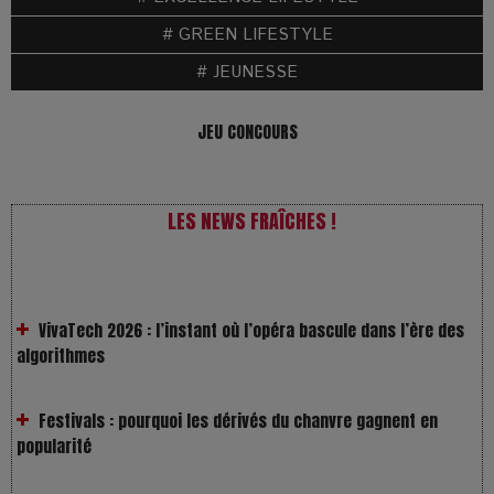
# GREEN LIFESTYLE
# JEUNESSE
JEU CONCOURS
LES NEWS FRAÎCHES !
VivaTech 2026 : l’instant où l’opéra bascule dans l’ère des
algorithmes
Festivals : pourquoi les dérivés du chanvre gagnent en
popularité
Les Rayons et les Ombres : Jusqu’où peut-on fermer les
yeux ?