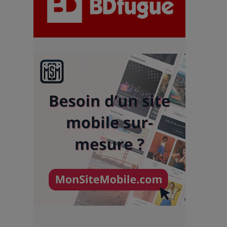
chiffres
7 Techniques Secrètes des
Photographes de Stars
Adieu Jean-Pat : rire au bord
du précipice
Pharaonic Festival 2025 : 10
ans d’électro sous les
montagnes, une fête à ne pas
manquer