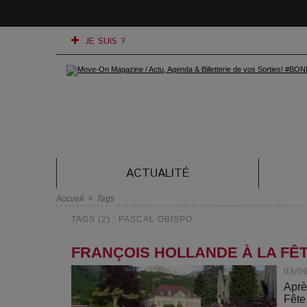
JE SUIS ?
ACTUALITÉ
Accueil
>
Tags
TAGS (2) : PASCAL OBISPO
FRANÇOIS HOLLANDE À LA FÊTE
03/0
Aprè
Fête