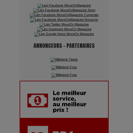
Quand l'Opéra Rencontre l'IA :
Lola Volonakis, l'Artiste du
Paradoxe qui Chante le Futur
ANNONCEURS - PARTENAIRES
Chien 51 - Quand l’IA prend le
pouvoir : une plongée dans un
futur troublant
Maïra Kerey, la “voix d’or du
Kazakhstan”, célèbre ses 30 ans
de carrière à la Salle Gaveau
Les dessous de la fast fashion
: un désastre écologique en