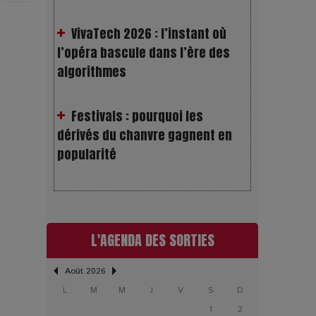
l’opéra bascule dans l’ère des
algorithmes
Festivals : pourquoi les
dérivés du chanvre gagnent en
popularité
Les Rayons et les Ombres :
Jusqu’où peut-on fermer les yeux
?
L'AGENDA DES SORTIES
Gourou : quand le business du
bonheur devient un thriller
Août 2026
L
M
M
J
V
S
D
LOL 2.0 : aimer, grandir et se
1
2