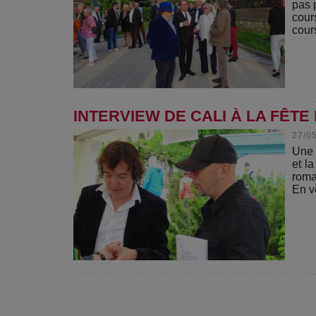
pas 
cour
cours
INTERVIEW DE CALI À LA FÊTE 
27/0
Une 
et l
roma
En v