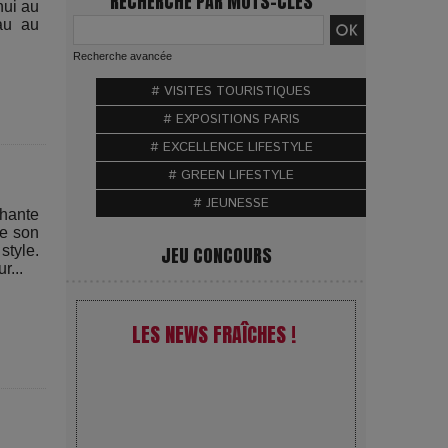
RECHERCHE PAR MOTS-CLÉS
hui au
au au
Recherche avancée
# VISITES TOURISTIQUES
# EXPOSITIONS PARIS
# EXCELLENCE LIFESTYLE
# GREEN LIFESTYLE
# JEUNESSE
chante
de son
style.
JEU CONCOURS
r...
LES NEWS FRAÎCHES !
VivaTech 2026 : l’instant où