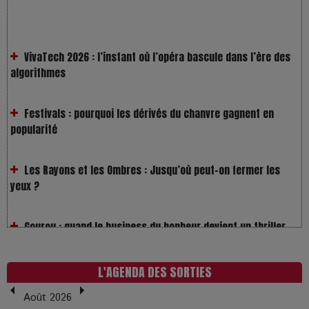
VivaTech 2026 : l’instant où l’opéra bascule dans l’ère des
algorithmes
Festivals : pourquoi les dérivés du chanvre gagnent en
popularité
Les Rayons et les Ombres : Jusqu’où peut-on fermer les
yeux ?
Gourou : quand le business du bonheur devient un thriller
LOL 2.0 : aimer, grandir et se comprendre à l’ère des
réseaux
L'AGENDA DES SORTIES
L’Affaire Bojarski : entre faux billets et vraie tragédie
Août 2026