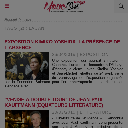
Accueil
>
Tags
TAGS (2) : LACAN
EXPOSITION KIMIKO YOSHIDA. LA PRÉSENCE DE
L’ABSENCE.
26/04/2019
|
EXPOSITION
Une exposition qui pourrait s’intituler «
Cherchez l’artiste. » Rencontre à l’Abbaye
d’Annecy-le-Vieux avec Kimiko Yoshida
et Jean-Michel Ribettes ce 24 avril, veille
du vernissage de l’exposition organisée
par la Fondation Salomon pour l’art contemporain. La discussion
s’engage avec...
"VENISE À DOUBLE TOUR" DE JEAN-PAUL
KAUFFMANN (EQUATEURS LITTÉRATURE)
20/03/2019
|
LITTÉRATURE
« L’invisibilité de l’évidence » Rencontre
avec Jean-Paul Kauffmann venu présenter
son livre à Annecy, à l’initiative de la