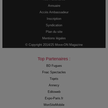
Annuaire
Accès Ambassadeur
Inscription
Syndication
Plan du site
Mentions légales
© Copyright 2014/25 Move-ON Magazine
Top Partenaires :
BD Fugues
Fnac Spectacles
Tiqets
Annecy
Editoweb
Expo-Paris.fr
MonSiteMobile