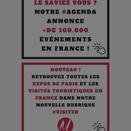
Pourquoi les Petites Entreprises Créatives Deviennent les
Cibles des Hackers
Les 3 meilleures destinations pour des vacances sportives
!
Quand l'Opéra Rencontre l'IA : Lola Volonakis, l'Artiste du
Paradoxe qui Chante le Futur
Chien 51 - Quand l’IA prend le pouvoir : une plongée dans un
futur troublant
Maïra Kerey, la “voix d’or du Kazakhstan”, célèbre ses 30
ans de carrière à la Salle Gaveau
Les dessous de la fast fashion : un désastre écologique en