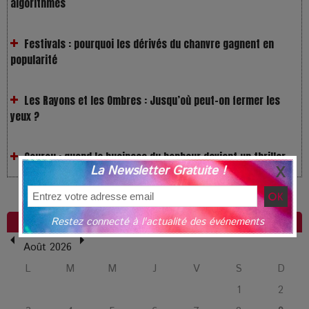
Festivals : pourquoi les dérivés du chanvre gagnent en
popularité
Les Rayons et les Ombres : Jusqu’où peut-on fermer les
yeux ?
Gourou : quand le business du bonheur devient un thriller
LOL 2.0 : aimer, grandir et se comprendre à l’ère des
La Newsletter Gratuite !
réseaux
L'AGENDA DES SORTIES
Restez connecté à l'actualité des événements
L’Affaire Bojarski : entre faux billets et vraie tragédie
humaine
Août 2026
L
M
M
J
V
S
D
L’or blanc à la croisée des chemins : Rumilly interroge
1
2
l’avenir de la montagne française