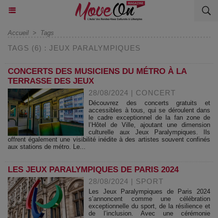
Accueil
>
Tags
TAGS (6) : JEUX PARALYMPIQUES
CONCERTS DES MUSICIENS DU MÉTRO À LA
TERRASSE DES JEUX
28/08/2024
|
CONCERT
Découvrez des concerts gratuits et
accessibles à tous, qui se déroulent dans
le cadre exceptionnel de la fan zone de
l’Hôtel de Ville, ajoutant une dimension
culturelle aux Jeux Paralympiques. Ils
offrent également une visibilité inédite à des artistes souvent confinés
aux stations de métro. Le...
LES JEUX PARALYMPIQUES DE PARIS 2024
28/08/2024
|
SPORT
Les Jeux Paralympiques de Paris 2024
s’annoncent comme une célébration
exceptionnelle du sport, de la résilience et
de l’inclusion. Avec une cérémonie