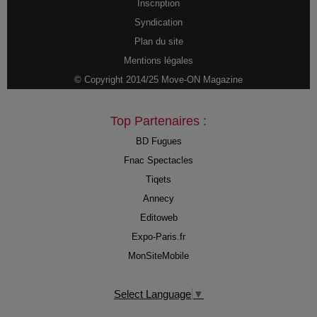
Inscription
Syndication
Plan du site
Mentions légales
© Copyright 2014/25 Move-ON Magazine
Top Partenaires :
BD Fugues
Fnac Spectacles
Tiqets
Annecy
Editoweb
Expo-Paris.fr
MonSiteMobile
Select Language
▼