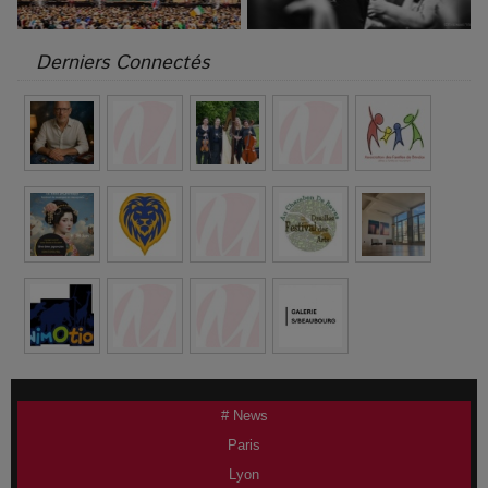
Derniers Connectés
# News
Paris
Lyon