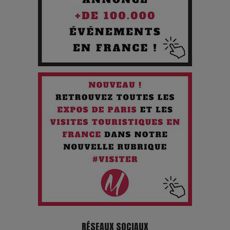
Les 3 meilleures destinations pour des vacances sportives
!
Quand l'Opéra Rencontre l'IA : Lola Volonakis, l'Artiste du
Paradoxe qui Chante le Futur
Chien 51 - Quand l’IA prend le pouvoir : une plongée dans un
futur troublant
Maïra Kerey, la “voix d’or du Kazakhstan”, célèbre ses 30
ans de carrière à la Salle Gaveau
Les dessous de la fast fashion : un désastre écologique en
chiffres
7 Techniques Secrètes des Photographes de Stars
RÉSEAUX SOCIAUX