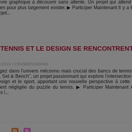
ivre graphique à découvrir sans attente. Un projet qui attend
ien pour plus largement exister. ▶ Participer Maintenant Il y a 
ojet...
E TENNIS ET LE DESIGN SE RENCONTREN
2/2024
|
CROWDFUNDING
gez dans l'univers méconnu mais crucial des bancs de tenni
, Set & Bench", un projet passionnant qui explore l'intersection
esign et le sport, apportant une nouvelle perspective à cette
ent négligée du puzzle du tennis. ▶ Participer Maintenant 
s !...