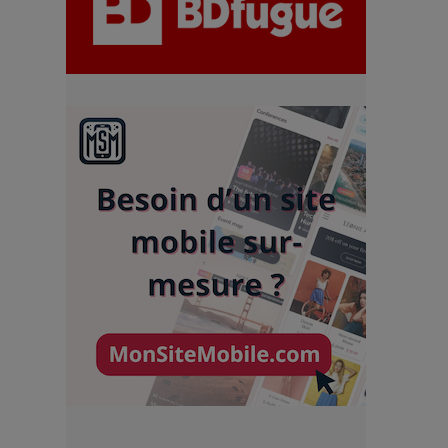
chiffres
7 Techniques Secrètes des
Photographes de Stars
Adieu Jean-Pat : rire au bord
du précipice
Pharaonic Festival 2025 : 10
ans d’électro sous les
montagnes, une fête à ne pas
manquer