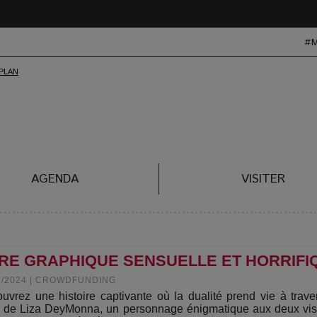
#
AGENDA
VISITER
URE GRAPHIQUE SENSUELLE ET HORRIFI
5/2024
|
CROWDFUNDING
uvrez une histoire captivante où la dualité prend vie à trave
 de Liza DeyMonna, un personnage énigmatique aux deux vis