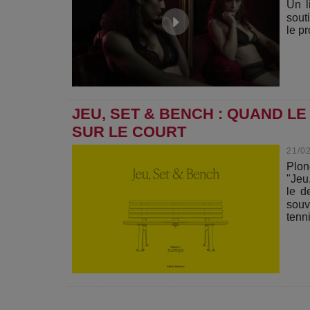
Un l
sout
le pr
JEU, SET & BENCH : QUAND L
SUR LE COURT
21/0
Plon
"Jeu
le d
souv
tenni