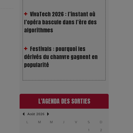
l’opéra bascule dans l’ère des
algorithmes
Festivals : pourquoi les
dérivés du chanvre gagnent en
popularité
Les Rayons et les Ombres :
Jusqu’où peut-on fermer les yeux
?
L'AGENDA DES SORTIES
Gourou : quand le business du
bonheur devient un thriller
Août 2026
L
M
M
J
V
S
D
LOL 2.0 : aimer, grandir et se
1
2