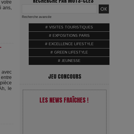
RECHERCHE PAR MOTS-CLÉS
 votre
6 ans,
Recherche avancée
# VISITES TOURISTIQUES
# EXPOSITIONS PARIS
# EXCELLENCE LIFESTYLE
T
# GREEN LIFESTYLE
# JEUNESSE
s avec
JEU CONCOURS
 entre
 pièce
Ah, le
LES NEWS FRAÎCHES !
VivaTech 2026 : l’instant où