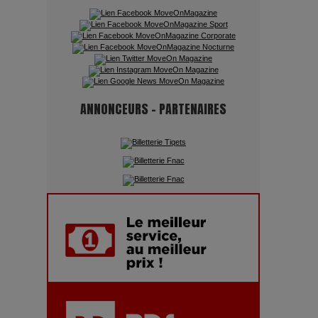
Quand l'Opéra Rencontre l'IA :
Lola Volonakis, l'Artiste du
Paradoxe qui Chante le Futur
ANNONCEURS - PARTENAIRES
Chien 51 - Quand l’IA prend le
pouvoir : une plongée dans un
futur troublant
Maïra Kerey, la “voix d’or du
Kazakhstan”, célèbre ses 30 ans
de carrière à la Salle Gaveau
Les dessous de la fast fashion
: un désastre écologique en