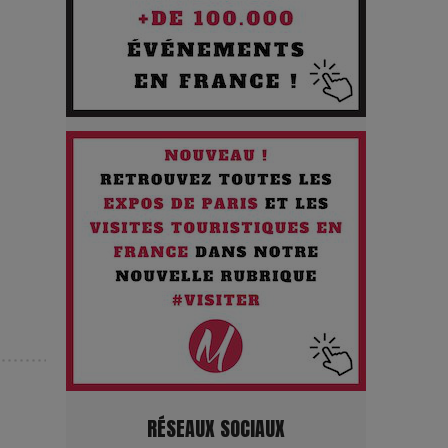
Les Enfants vont bien : Quand
la disparition devient un acte de
survie
Comment Prendre Soin de sa
Santé quand on Roule toute la
Journée
Pourquoi les Petites
Entreprises Créatives Deviennent
les Cibles des Hackers
Les 3 meilleures destinations
RÉSEAUX SOCIAUX
pour des vacances sportives !