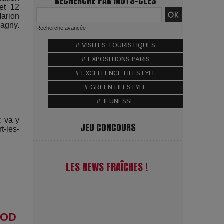
RECHERCHE PAR MOTS-CLÉS
et 12
arion
pagny.
Recherche avancée
# VISITES TOURISTIQUES
# EXPOSITIONS PARIS
# EXCELLENCE LIFESTYLE
# GREEN LIFESTYLE
# JEUNESSE
: va y
JEU CONCOURS
t-les-
LES NEWS FRAÎCHES !
VivaTech 2026 : l’instant où
NOD