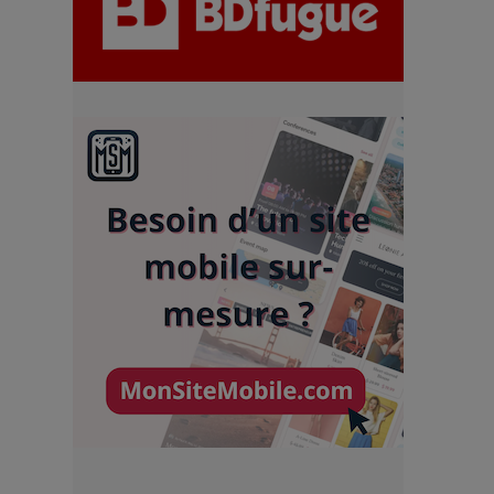
chiffres
7 Techniques Secrètes des
Photographes de Stars
Adieu Jean-Pat : rire au bord
du précipice
Pharaonic Festival 2025 : 10
ans d’électro sous les
montagnes, une fête à ne pas
manquer