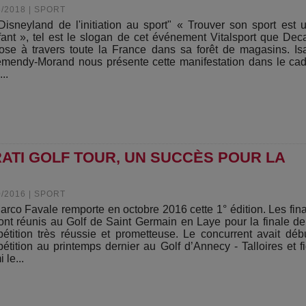
8/2018
|
SPORT
Disneyland de l'initiation au sport" « Trouver son sport est 
fant », tel est le slogan de cet événement Vitalsport que Dec
ose à travers toute la France dans sa forêt de magasins. Is
mendy-Morand nous présente cette manifestation dans le ca
...
RATI GOLF TOUR, UN SUCCÈS POUR LA
0/2016
|
SPORT
arco Favale remporte en octobre 2016 cette 1° édition. Les fina
ont réunis au Golf de Saint Germain en Laye pour la finale de
étition très réussie et prometteuse. Le concurrent avait déb
étition au printemps dernier au Golf d’Annecy - Talloires et fi
 le...