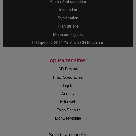
Accès Ambassadeur
Inscription
Syndication
Plan du site
Mentions légales
© Copyright 2014/25 Move-ON Magazine
Top Partenaires :
BD Fugues
Fnac Spectacles
Tiqets
Annecy
Editoweb
Expo-Paris.fr
MonSiteMobile
Select Language
▼