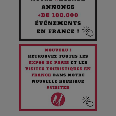
Cibles des Hackers
Les 3 meilleures destinations pour des vacances sportives
!
Quand l'Opéra Rencontre l'IA : Lola Volonakis, l'Artiste du
Paradoxe qui Chante le Futur
Chien 51 - Quand l’IA prend le pouvoir : une plongée dans un
futur troublant
Maïra Kerey, la “voix d’or du Kazakhstan”, célèbre ses 30
ans de carrière à la Salle Gaveau
Les dessous de la fast fashion : un désastre écologique en
chiffres