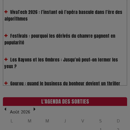
VivaTech 2026 : l’instant où l’opéra bascule dans l’ère des
algorithmes
Festivals : pourquoi les dérivés du chanvre gagnent en
popularité
Les Rayons et les Ombres : Jusqu’où peut-on fermer les
yeux ?
Gourou : quand le business du bonheur devient un thriller
LOL 2.0 : aimer, grandir et se comprendre à l’ère des
réseaux
L'AGENDA DES SORTIES
Août 2026
L’Affaire Bojarski : entre faux billets et vraie tragédie
humaine
L
M
M
J
V
S
D