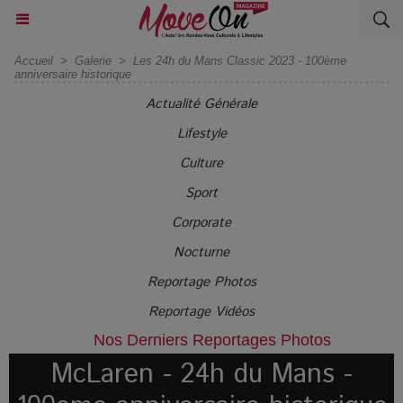
Accueil
>
Galerie
>
Les 24h du Mans Classic 2023 - 100ème
anniversaire historique
Actualité Générale
Lifestyle
Culture
Sport
Corporate
Nocturne
Reportage Photos
Reportage Vidéos
Nos Derniers Reportages Photos
McLaren - 24h du Mans -