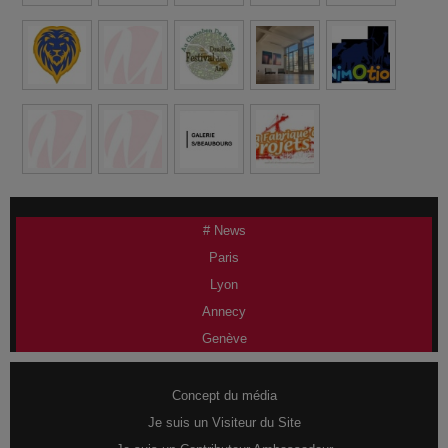
# News
Paris
Lyon
Annecy
Genève
Concept du média
Je suis un Visiteur du Site