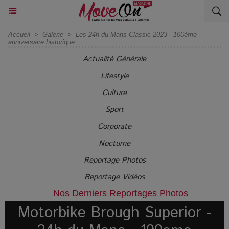
Accueil
>
Galerie
>
Les 24h du Mans Classic 2023 - 100ème
anniversaire historique
Actualité Générale
Lifestyle
Culture
Sport
Corporate
Nocturne
Reportage Photos
Reportage Vidéos
Nos Derniers Reportages Photos
Motorbike Brough Superior -