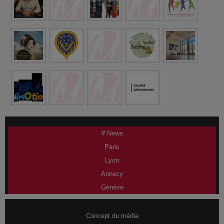
# News
Paris
Lyon
Annecy
Genève
Concept du média