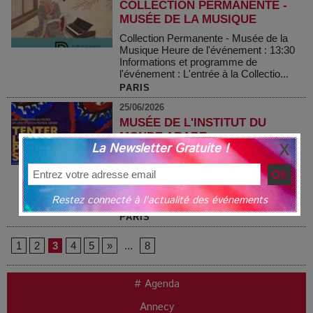
COLLECTION PERMANENTE -
MUSÉE DE LA MUSIQUE
Collection Permanente - Musée de la
Musique Heure de l'événement : 13:30
Informations et programme de
l'événement : L'entrée à la Collectio...
PARIS
25/06/2026
MUSÉE DE L'INSTITUT DU
MONDE ARABE
La Newsletter Gratuite !
Musée de l'Institut du Monde Arabe
Heure de l'événement : 13:30
Informations et programme de
l'événement : Musée niveaux 7/5/4
Restez connecté à l'actualité des événements
entrée niveau 7 D...
PARIS
1
2
3
4
5
»
...
8
# Agenda
Annecy