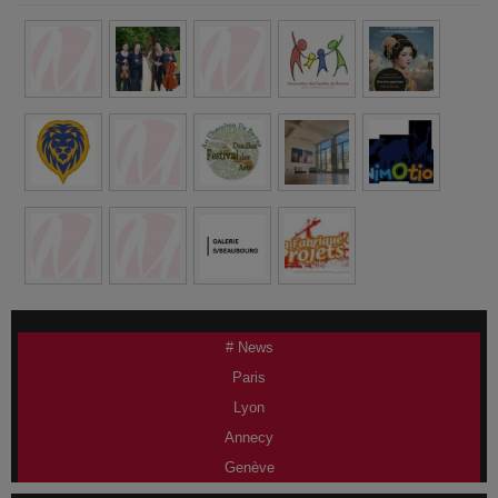
# News
Paris
Lyon
Annecy
Genève