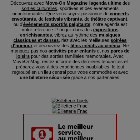
Découvrez avec
Move-On Magazine
l'
agenda ultime
des
sorties culturelles
, sportives et des événements
incontournables. Que vous soyez passionné de
concerts
envoûtants
, de
festivals vibrants
, de
théâtre captivant
,
ou d'
événements sportifs palpitants
, notre agenda est
votre référence. Plongez dans des
expositions
enrichissantes
, vibrez au rythme des
musiques
classiques et danses
, riez avec les meilleures
soirées
d'humour
et découvrez des
films inédits au cinéma
. Ne
manquez pas nos
activités pour enfants
et nos
parcs de
loisirs
pour des sorties familiales mémorables. Avec
MoveOnMag, restez informé des dernières tendances et
préparez-vous à des expériences inoubliables, le tout
regroupé en un lieu central pour votre commodité et avec
une billeterie sécurisée
grâce à nos partenaires.