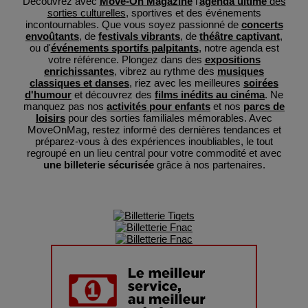
Découvrez avec
Move-On Magazine
l'
agenda ultime
des
sorties culturelles
, sportives et des événements
incontournables. Que vous soyez passionné de
concerts
envoûtants
, de
festivals vibrants
, de
théâtre captivant
,
ou d'
événements sportifs palpitants
, notre agenda est
votre référence. Plongez dans des
expositions
enrichissantes
, vibrez au rythme des
musiques
classiques et danses
, riez avec les meilleures
soirées
d'humour
et découvrez des
films inédits au cinéma
. Ne
manquez pas nos
activités pour enfants
et nos
parcs de
loisirs
pour des sorties familiales mémorables. Avec
MoveOnMag, restez informé des dernières tendances et
préparez-vous à des expériences inoubliables, le tout
regroupé en un lieu central pour votre commodité et avec
une billeterie sécurisée
grâce à nos partenaires.