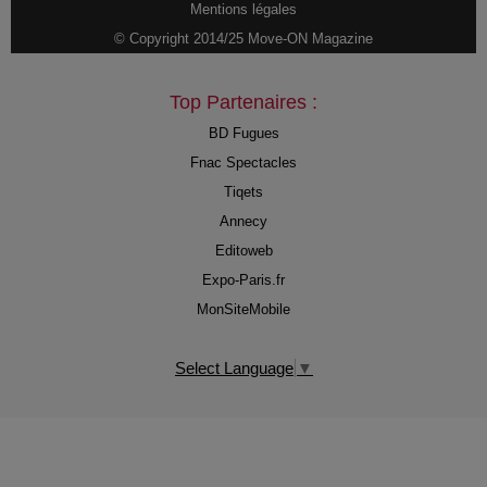
Mentions légales
© Copyright 2014/25 Move-ON Magazine
Top Partenaires :
BD Fugues
Fnac Spectacles
Tiqets
Annecy
Editoweb
Expo-Paris.fr
MonSiteMobile
Select Language
▼