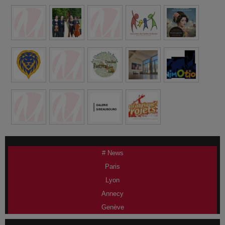
# News
Paris
Lyon
Annecy
Genève