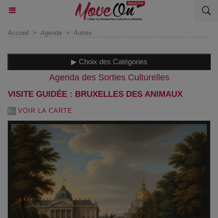
Accueil
>
Agenda
>
Autres
▶ Choix des Catégories
Agenda des Sorties Culturelles
VISITE GUIDÉE : BRUXELLES DES ANIMAUX
VOIR LA CARTE