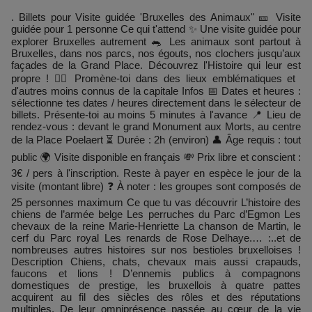
. Billets pour Visite guidée 'Bruxelles des Animaux" 🎫 Visite
guidée pour 1 personne Ce qui t'attend ✨ Une visite guidée pour
explorer Bruxelles autrement 🐀​ Les animaux sont partout à
Bruxelles, dans nos parcs, nos égouts, nos clochers jusqu’aux
façades de la Grand Place. Découvrez l'Histoire qui leur est
propre ! 🚶‍♂️ Promène-toi dans des lieux emblématiques et
d'autres moins connus de la capitale Infos 📅 Dates et heures :
sélectionne tes dates / heures directement dans le sélecteur de
billets. Présente-toi au moins 5 minutes à l'avance 📍 Lieu de
rendez-vous : devant le grand Monument aux Morts, au centre
de la Place Poelaert ⏳ Durée : 2h (environ) 👤 Âge requis : tout
public 🌍 Visite disponible en français 💸 Prix libre et conscient :
3€ / pers à l'inscription. Reste à payer en espèce le jour de la
visite (montant libre) ❓ À noter : les groupes sont composés de
25 personnes maximum Ce que tu vas découvrir L’histoire des
chiens de l’armée belge Les perruches du Parc d’Egmon Les
chevaux de la reine Marie-Henriette La chanson de Martin, le
cerf du Parc royal Les renards de Rose Delhaye.… :..et de
nombreuses autres histoires sur nos bestioles bruxelloises !
Description Chiens, chats, chevaux mais aussi crapauds,
faucons et lions ! D’ennemis publics à compagnons
domestiques de prestige, les bruxellois à quatre pattes
acquirent au fil des siècles des rôles et des réputations
multiples. De leur omniprésence passée au cœur de la vie