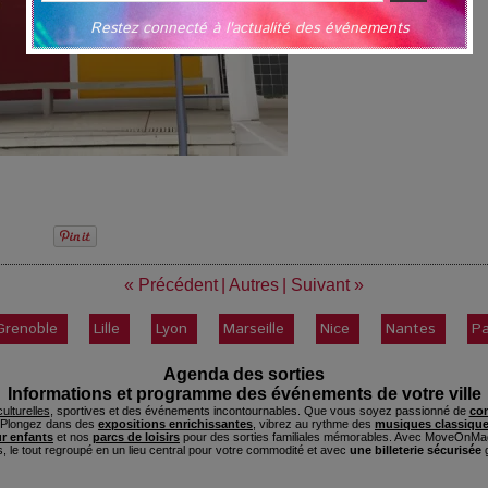
Restez connecté à l'actualité des événements
« Précédent
|
Autres
|
Suivant »
Grenoble
Lille
Lyon
Marseille
Nice
Nantes
Pa
Agenda des sorties
Informations et programme des événements de votre ville
ulturelles
, sportives et des événements incontournables. Que vous soyez passionné de
con
. Plongez dans des
expositions enrichissantes
, vibrez au rythme des
musiques classique
ur enfants
et nos
parcs de loisirs
pour des sorties familiales mémorables. Avec MoveOnMag
s, le tout regroupé en un lieu central pour votre commodité et avec
une billeterie sécurisée
g