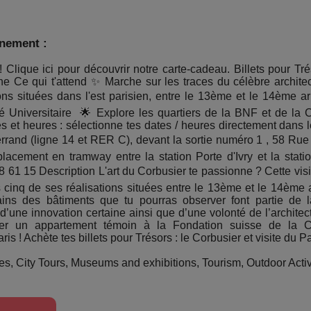
énement :
 Clique ici pour découvrir notre carte-cadeau. Billets pour Tré
ne Ce qui t'attend ✨ Marche sur les traces du célèbre architec
ns situées dans l'est parisien, entre le 13ème et le 14ème a
é Universitaire 🌟 Explore les quartiers de la BNF et de la Ci
 et heures : sélectionne tes dates / heures directement dans l
terrand (ligne 14 et RER C), devant la sortie numéro 1 , 58 Ru
lacement en tramway entre la station Porte d'Ivry et la statio
61 15 Description L'art du Corbusier te passionne ? Cette visite
as cinq de ses réalisations situées entre le 13ème et le 14ème 
ains des bâtiments que tu pourras observer font partie de l
ne innovation certaine ainsi que d’une volonté de l’architecte
ter un appartement témoin à la Fondation suisse de la Cit
ris ! Achète tes billets pour Trésors : le Corbusier et visite du P
s, City Tours, Museums and exhibitions, Tourism, Outdoor Activi