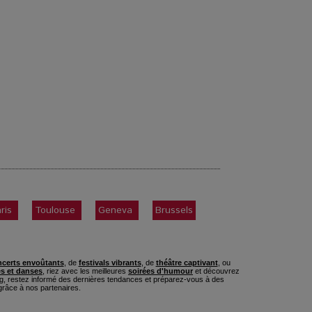
ris
Toulouse
Geneva
Brussels
certs envoûtants
, de
festivals vibrants
, de
théâtre captivant
, ou
s et danses
, riez avec les meilleures
soirées d'humour
et découvrez
, restez informé des dernières tendances et préparez-vous à des
râce à nos partenaires.