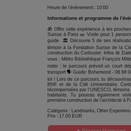
Heure de l'événement : 10:00
Informations et programme de l'év
🎁 Offre cette expérience à tes proches!
Suisse à Paris 🎫 Visite pour 1 person
guide 🏛 Découvre 5 de ses réalisatio
témoin à la Fondation Suisse de la Cit
construction du Corbusier Infos 📅 Dates
vous : Métro Bibliothèque François Mit
noter : le parcours prévoit un court dép
transport 🗣 Guide: Bohemond - 06 98 08 
toi ! Lors de ce parcours, tu découvrir
BNF et de la Cité Universitaire. Cert
récompensées par l’UNESCO, témoins d’u
habitants. Tu pourras également visi
première construction de l'architecte à Pa
Catégorie : Landmarks, Other Experience
Prix : 17.00 EUR
▶ Réserver Maintenant