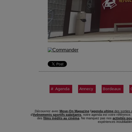
# Agenda
Annecy
Bordeaux
Découvrez avec
Move-On Magazine
l'
agenda ultime
des sorties c
d'
événements sportifs palpitants
, notre agenda est votre référence
des
films inédits au cinéma
. Ne manquez pas nos
activités po
expériences inoubliable