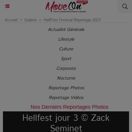
Accueil
>
Galerie
>
HellFest Festival Reportage 2023
Actualité Générale
Lifestyle
Culture
Sport
Corporate
Nocturne
Reportage Photos
Reportage Vidéos
Nos Derniers Reportages Photos
Hellfest jour 3 © Zack
Seminet