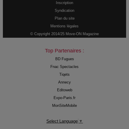
Inscription
Syndication
Plan du site
Mentions légales
© Copyright 2014/25 Move-ON Magazine
Top Partenaires :
BD Fugues
Fnac Spectacles
Tiqets
Annecy
Editoweb
Expo-Paris.fr
MonSiteMobile
Select Language
▼