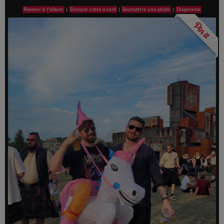
Revenir à l'album
|
Envoyer cette e-card
|
Soumettre une photo
|
Diaporama