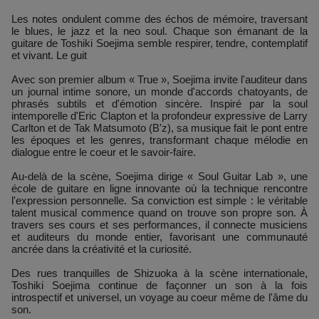
Les notes ondulent comme des échos de mémoire, traversant
le blues, le jazz et la neo soul. Chaque son émanant de la
guitare de Toshiki Soejima semble respirer, tendre, contemplatif
et vivant. Le guit
Avec son premier album « True », Soejima invite l'auditeur dans
un journal intime sonore, un monde d'accords chatoyants, de
phrasés subtils et d'émotion sincère. Inspiré par la soul
intemporelle d'Eric Clapton et la profondeur expressive de Larry
Carlton et de Tak Matsumoto (B'z), sa musique fait le pont entre
les époques et les genres, transformant chaque mélodie en
dialogue entre le coeur et le savoir-faire.
Au-delà de la scène, Soejima dirige « Soul Guitar Lab », une
école de guitare en ligne innovante où la technique rencontre
l'expression personnelle. Sa conviction est simple : le véritable
talent musical commence quand on trouve son propre son. À
travers ses cours et ses performances, il connecte musiciens
et auditeurs du monde entier, favorisant une communauté
ancrée dans la créativité et la curiosité.
Des rues tranquilles de Shizuoka à la scène internationale,
Toshiki Soejima continue de façonner un son à la fois
introspectif et universel, un voyage au coeur même de l'âme du
son.