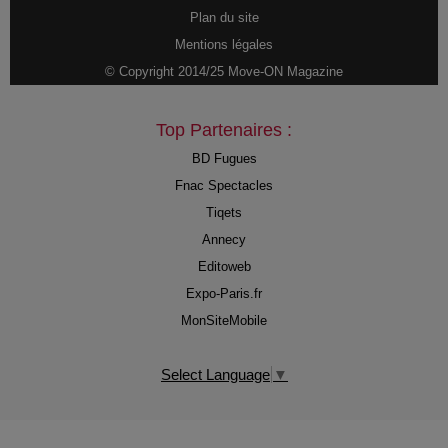
Plan du site
Mentions légales
© Copyright 2014/25 Move-ON Magazine
Top Partenaires :
BD Fugues
Fnac Spectacles
Tiqets
Annecy
Editoweb
Expo-Paris.fr
MonSiteMobile
Select Language
▼