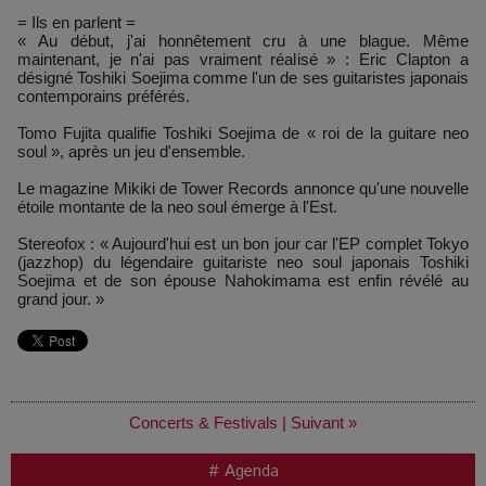
= Ils en parlent =
« Au début, j'ai honnêtement cru à une blague. Même
maintenant, je n'ai pas vraiment réalisé » : Eric Clapton a
désigné Toshiki Soejima comme l'un de ses guitaristes japonais
contemporains préférés.
Tomo Fujita qualifie Toshiki Soejima de « roi de la guitare neo
soul », après un jeu d'ensemble.
Le magazine Mikiki de Tower Records annonce qu'une nouvelle
étoile montante de la neo soul émerge à l'Est.
Stereofox : « Aujourd'hui est un bon jour car l'EP complet Tokyo
(jazzhop) du légendaire guitariste neo soul japonais Toshiki
Soejima et de son épouse Nahokimama est enfin révélé au
grand jour. »
Concerts & Festivals
|
Suivant »
# Agenda