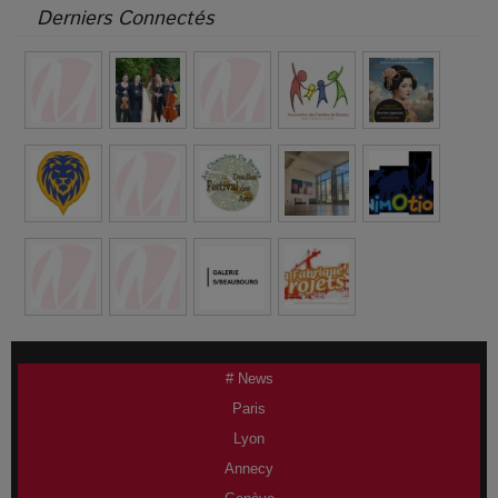
Derniers Connectés
# News
Paris
Lyon
Annecy