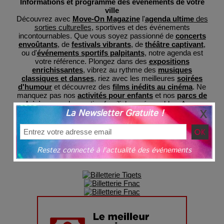
Informations et programme des événements de votre
ville
Découvrez avec
Move-On Magazine
l'
agenda ultime
des
sorties culturelles
, sportives et des événements
incontournables. Que vous soyez passionné de
concerts
envoûtants
, de
festivals vibrants
, de
théâtre captivant
,
ou d'
événements sportifs palpitants
, notre agenda est
votre référence. Plongez dans des
expositions
enrichissantes
, vibrez au rythme des
musiques
classiques et danses
, riez avec les meilleures
soirées
d'humour
et découvrez des
films inédits au cinéma
. Ne
manquez pas nos
activités pour enfants
et nos
parcs de
loisirs
pour des sorties familiales mémorables. Avec
La Newsletter Gratuite !
MoveOnMag, restez informé des dernières tendances et
préparez-vous à des expériences inoubliables, le tout
regroupé en un lieu central pour votre commodité et avec
une billeterie sécurisée
grâce à nos partenaires.
Restez connecté à l'actualité des événements